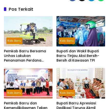
Pos Terkait
Kab. Barru
Kab. Barru
Pemkab Barru Bersama
Bupati dan Wakil Bupati
Unhas Lakukan
Barru Tinjau Aksi Bersih-
Penanaman Perdana
Bersih di Kawasan TPI
Jagung Varietas JJUH
Kab. Barru
Kab. Barru
Pemkab Barru dan
Bupati Barru Apresiasi
Kemendikdasmen Teken
Dedikasi Taruna Akmil