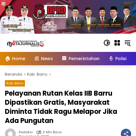
Langsung
ke
konten
🏠
📰
🏢
👮
Home
News
Pemerintahan
Polisi
Beranda
Kab. Barru
Kab. Barru
Pelayanan Rutan Kelas IIB Barru
Dipastikan Gratis, Masyarakat
Diminta Tidak Ragu Melapor Jika
Ada Pungutan
Redaksi
2 Min Baca