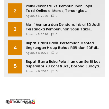
Polisi Rekonstruksi Pembunuhan Sopir
2
Taksi Online di Maros, Tersangka
Peragakan 24 Adegan
Agustus 5, 2026
0
Motif Asmara dan Dendam, Inisial SD Jadi
3
Tersangka Pembunuhan Sopir Taksi
Online di Maros
Agustus 5, 2026
0
Bupati Barru Hadiri Pertemuan Menteri
4
Lingkungan Hidup Bahas PSEL dan RDF di
Sulsel
Agustus 6, 2026
0
Bupati Barru Buka Pelatihan dan Sertifikasi
5
Supervisor K3 Konstruksi, Dorong Budaya
Zero Accident
Agustus 6, 2026
0