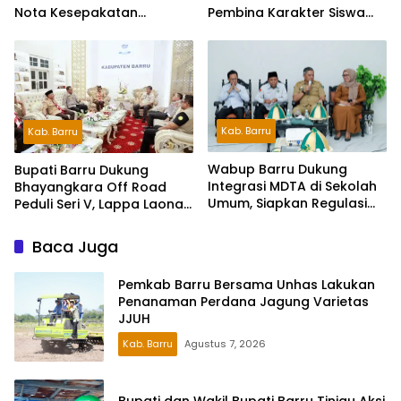
Nota Kesepakatan
Pembina Karakter Siswa
Pelestarian Bahasa
Sekolah Rakyat
Indonesia dan Bahasa
Daerah
Kab. Barru
Kab. Barru
Wabup Barru Dukung
Bupati Barru Dukung
Integrasi MDTA di Sekolah
Bhayangkara Off Road
Umum, Siapkan Regulasi
Peduli Seri V, Lappa Laona
hingga Tim Khusus
Siap Sambut Ratusan
Peserta
Baca Juga
Pemkab Barru Bersama Unhas Lakukan
Penanaman Perdana Jagung Varietas
JJUH
Kab. Barru
Agustus 7, 2026
Bupati dan Wakil Bupati Barru Tinjau Aksi