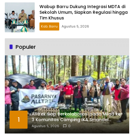
Wabup Barru Dukung Integrasi MDTA di
Sekolah Umum, Siapkan Regulasi hingga
Tim Khusus
Kab. Barru
Agustus 5, 2026
Populer
Alltrek Siap Berkolaborasi pada Milad ke-
1
3 Komunitas Camping IKA Smandel
Makassar di Malino
Agustus 5, 2026
0