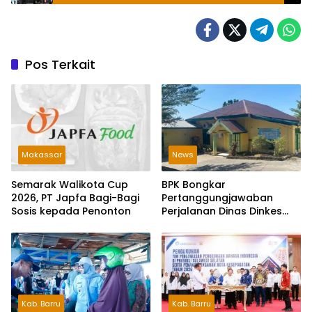
Pos Terkait
Makassar
News
Semarak Walikota Cup
BPK Bongkar
2026, PT Japfa Bagi-Bagi
Pertanggungjawaban
Sosis kepada Penonton
Perjalanan Dinas Dinkes
Parepare Rp70,5 Juta
Tanpa Bukti Pengeluaran
Riil
Kab. Barru
Kab. Barru