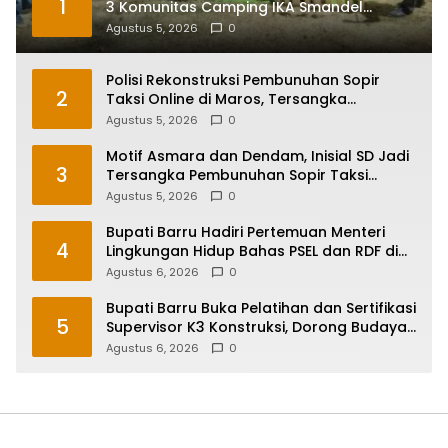
1
3 Komunitas Camping IKA Smandel
Makassar di Malino
Agustus 5, 2026
0
Polisi Rekonstruksi Pembunuhan Sopir
2
Taksi Online di Maros, Tersangka
Peragakan 24 Adegan
Agustus 5, 2026
0
Motif Asmara dan Dendam, Inisial SD Jadi
3
Tersangka Pembunuhan Sopir Taksi
Online di Maros
Agustus 5, 2026
0
Bupati Barru Hadiri Pertemuan Menteri
4
Lingkungan Hidup Bahas PSEL dan RDF di
Sulsel
Agustus 6, 2026
0
Bupati Barru Buka Pelatihan dan Sertifikasi
5
Supervisor K3 Konstruksi, Dorong Budaya
Zero Accident
Agustus 6, 2026
0