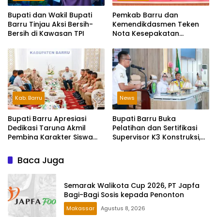
Bupati dan Wakil Bupati
Pemkab Barru dan
Barru Tinjau Aksi Bersih-
Kemendikdasmen Teken
Bersih di Kawasan TPI
Nota Kesepakatan
Pelestarian Bahasa
Indonesia dan Bahasa
Daerah
Kab. Barru
News
Bupati Barru Apresiasi
Bupati Barru Buka
Dedikasi Taruna Akmil
Pelatihan dan Sertifikasi
Pembina Karakter Siswa
Supervisor K3 Konstruksi,
Sekolah Rakyat
Dorong Budaya Zero
Accident
Baca Juga
Semarak Walikota Cup 2026, PT Japfa
Bagi-Bagi Sosis kepada Penonton
Makassar
Agustus 8, 2026