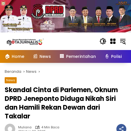
Langsung
ke
konten
🏠
📰
🏢
👮
Home
News
Pemerintahan
Polisi
Beranda
News
News
Skandal Cinta di Parlemen, Oknum
DPRD Jeneponto Diduga Nikah Siri
dan Hamili Rekan Dewan dari
Takalar
Muliana
4 Min Baca