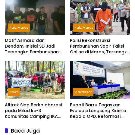
Kab. Maros
Kab. Maros
Motif Asmara dan
Polisi Rekonstruksi
Dendam, Inisial SD Jadi
Pembunuhan Sopir Taksi
Tersangka Pembunuhan
Online di Maros, Tersangka
Sopir Taksi Online di Maros
Peragakan 24 Adegan
News
Makassar
Alltrek Siap Berkolaborasi
Bupati Barru Tegaskan
pada Milad ke-3
Evaluasi Langsung Kinerja
Komunitas Camping IKA
Kepala OPD, Reformasi
Smandel Makassar di
Birokrasi Jadi Prioritas
Malino
Baca Juga