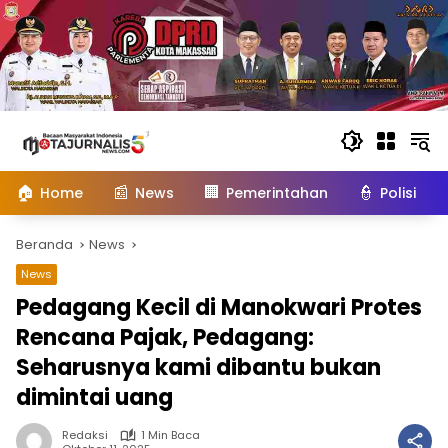
Langsung
ke
konten
🏠
📰
🏢
👮
Home
News
Pemerintahan
Polisi
Beranda
News
News
Pedagang Kecil di Manokwari Protes
Rencana Pajak, Pedagang:
Seharusnya kami dibantu bukan
dimintai uang
Redaksi
1 Min Baca