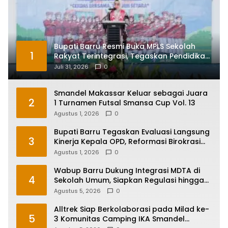
Bupati Barru Resmi Buka MPLS Sekolah
1
Rakyat Terintegrasi, Tegaskan Pendidikan
Kunci Masa Depan Generasi
Juli 31, 2026
0
Smandel Makassar Keluar sebagai Juara
2
1 Turnamen Futsal Smansa Cup Vol. 13
Agustus 1, 2026
0
Bupati Barru Tegaskan Evaluasi Langsung
3
Kinerja Kepala OPD, Reformasi Birokrasi
Jadi Prioritas
Agustus 1, 2026
0
Wabup Barru Dukung Integrasi MDTA di
4
Sekolah Umum, Siapkan Regulasi hingga
Tim Khusus
Agustus 5, 2026
0
Alltrek Siap Berkolaborasi pada Milad ke-
5
3 Komunitas Camping IKA Smandel