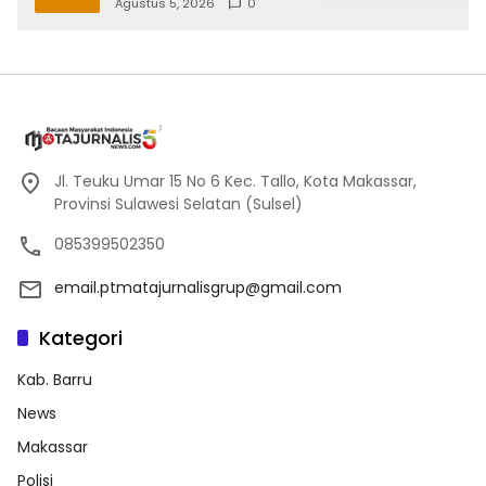
Makassar di Malino
Agustus 5, 2026
0
Jl. Teuku Umar 15 No 6 Kec. Tallo, Kota Makassar,
Provinsi Sulawesi Selatan (Sulsel)
085399502350
email.ptmatajurnalisgrup@gmail.com
Kategori
Kab. Barru
News
Makassar
Polisi