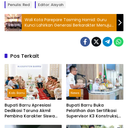
Penulis: Red
Editor: Aisyah
Wali Kota Parepare Tasming Hamid: Guru
Kunci Lahirkan Generasi Berkarakter Menuju
Emas 2045
Pos Terkait
Kab. Barru
News
Bupati Barru Apresiasi
Bupati Barru Buka
Dedikasi Taruna Akmil
Pelatihan dan Sertifikasi
Pembina Karakter Siswa
Supervisor K3 Konstruksi,
Sekolah Rakyat
Dorong Budaya Zero
Accident