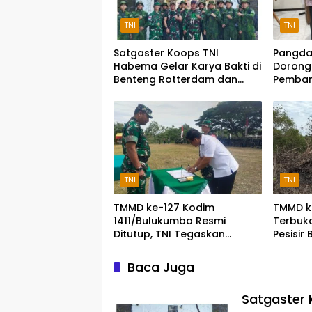
TNI
TNI
Satgaster Koops TNI
Pangda
Habema Gelar Karya Bakti di
Dorong
Benteng Rotterdam dan
Pemban
Makam Pangeran
Buluku
Diponegoro
TNI
TNI
TMMD ke-127 Kodim
TMMD ke
1411/Bulukumba Resmi
Terbuka
Ditutup, TNI Tegaskan
Pesisir
Komitmen Membangun Desa
Dipredi
Baca Juga
Satgaster 