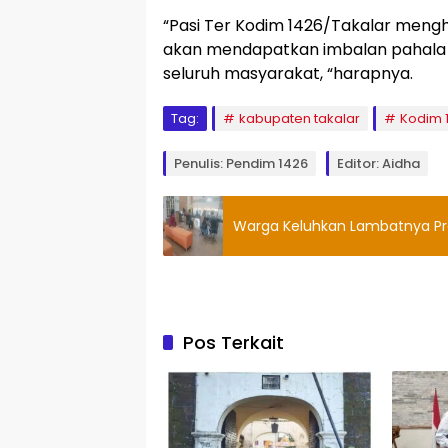
“Pasi Ter Kodim 1426/Takalar mengh
akan mendapatkan imbalan pahala d
seluruh masyarakat, “harapnya.
Tag:
kabupaten takalar
Kodim 
Penulis: Pendim 1426
Editor: Aidha
Warga Keluhkan Lambatnya Pros
Pos Terkait