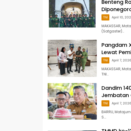
Benteng R
Diponegor
TNI
April 10, 20
MAKASSAR, Mata
(Satgaster)…
Pangdam X
Lewat Pem
TNI
April 7, 202
MAKASSAR, Mata
TNI…
Dandim 14
Jembatan 
TNI
April 7, 202
BARRU, Matajur
S….
TMMD ke-12