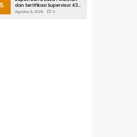
5
dan Sertifikasi Supervisor K3
Konstruksi, Dorong Budaya
Agustus 6, 2026
0
Zero Accident