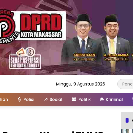
Minggu, 9 Agustus 2026
👮
🤝
🏛️
🚔
ahan
Polisi
Sosial
Politik
Kriminal