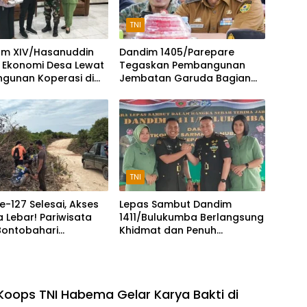
TNI
m XIV/Hasanuddin
Dandim 1405/Parepare
 Ekonomi Desa Lewat
Tegaskan Pembangunan
gunan Koperasi di
Jembatan Garuda Bagian
mba
Program Nasional
TNI
-127 Selesai, Akses
Lepas Sambut Dandim
 Lebar! Pariwisata
1411/Bulukumba Berlangsung
 Bontobahari
Khidmat dan Penuh
ksi Kian Ramai
Keakraban
Koops TNI Habema Gelar Karya Bakti di