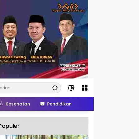
🩺
🎓
Kesehatan
Pendidikan
Populer