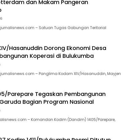
otterdam dan Makam Pangeran
o
26
jurnalisnews.com – Satuan Tugas Gabungan Teritorial
IV/Hasanuddin Dorong Ekonomi Desa
bangunan Koperasi di Bulukumba
6
jurnalisnews.com – Panglima Kodam XIV/Hasanuddin, Mayjen
05/Parepare Tegaskan Pembangunan
Garuda Bagian Program Nasional
6
nalisnews.com – Komandan Kodim (Dandim) 1405/Parepare,
7 Kodim 1411/Bulukumba Resmi Ditutup,