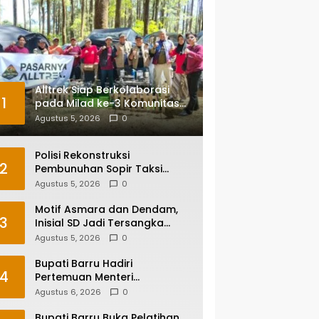
Alltrek Siap Berkolaborasi
1
pada Milad ke-3 Komunitas
Camping IKA Smandel
Agustus 5, 2026
0
Makassar di Malino
Polisi Rekonstruksi
2
Pembunuhan Sopir Taksi
Online di Maros, Tersangka
Agustus 5, 2026
0
Peragakan 24 Adegan
Motif Asmara dan Dendam,
3
Inisial SD Jadi Tersangka
Pembunuhan Sopir Taksi
Agustus 5, 2026
0
Online di Maros
Bupati Barru Hadiri
4
Pertemuan Menteri
Lingkungan Hidup Bahas PSEL
Agustus 6, 2026
0
dan RDF di Sulsel
Bupati Barru Buka Pelatihan