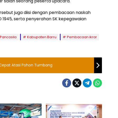
ar salah seorang peserta upacara. ​
ersebut juga diisi dengan pembacaan naskah
D 1945, serta penyerahan SK kepegawaian
 Pancasila
Kabupaten Barru
Pembacaan ikrar
k Cepat Atasi Pohon Tumbang