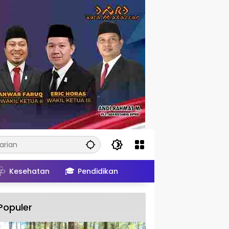
🩺
🎓
Kesehatan
Pendidikan
Populer