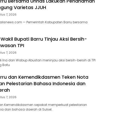
rru Bersama Unhas Lakukan Penanaman
gung Varietas JJUH
tus 7, 2026
nalisnews.com — Pemerintah Kabupaten Barru bersama
Wakil Bupati Barru Tinjau Aksi Bersih-
Kawasan TPI
tus 7, 2026
di Ina dan Wabup Abustan meninjau aksi bersih-bersih di TPI
g Batu
rru dan Kemendikdasmen Teken Nota
n Pelestarian Bahasa Indonesia dan
erah
tus 7, 2026
an Kemendikdasmen sepakat memperkuat pelestarian
a dan bahasa daerah di Sulsel.