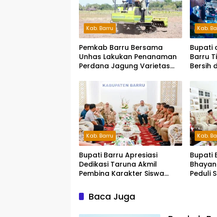
Kab. Barru
Kab. Ba
Pemkab Barru Bersama
Bupati 
Unhas Lakukan Penanaman
Barru T
Perdana Jagung Varietas
Bersih 
JJUH
Kab. Barru
Kab. Ba
Bupati Barru Apresiasi
Bupati 
Dedikasi Taruna Akmil
Bhayan
Pembina Karakter Siswa
Peduli 
Sekolah Rakyat
Siap S
Pesert
Baca Juga