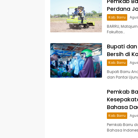
Pemkab Ba
Perdana Ja
Kab. Barru
Agus
BARRU, Matajur
Fakultas…
Bupati dan 
Bersih di 
Kab. Barru
Agus
Bupati Barru An
dan Pantai Ujun
Pemkab Ba
Kesepakata
Bahasa Da
Kab. Barru
Agus
Pemkab Barru d
Bahasa Indonesi