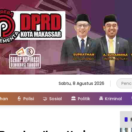
Sabtu, 8 Agustus 2026
👮
🤝
🏛️
🚔
ahan
Polisi
Sosial
Politik
Kriminal