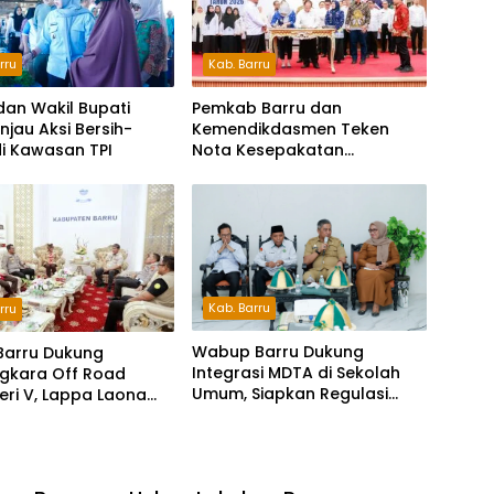
rru
Kab. Barru
dan Wakil Bupati
Pemkab Barru dan
injau Aksi Bersih-
Kemendikdasmen Teken
di Kawasan TPI
Nota Kesepakatan
Pelestarian Bahasa
Indonesia dan Bahasa
Daerah
Kab. Barru
rru
Wabup Barru Dukung
Barru Dukung
Integrasi MDTA di Sekolah
gkara Off Road
Umum, Siapkan Regulasi
Seri V, Lappa Laona
hingga Tim Khusus
ambut Ratusan
a