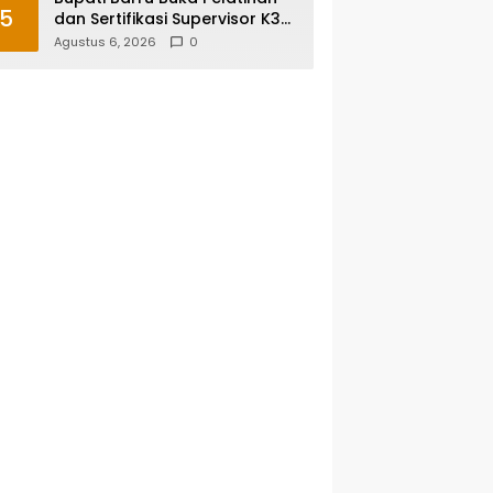
5
dan Sertifikasi Supervisor K3
Konstruksi, Dorong Budaya
Agustus 6, 2026
0
Zero Accident