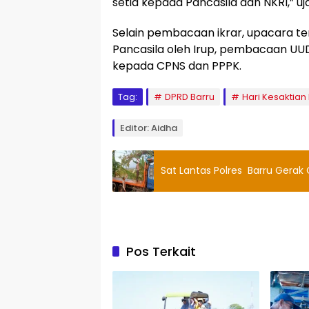
setia kepada Pancasila dan NKRI,” uj
Selain pembacaan ikrar, upacara t
Pancasila oleh Irup, pembacaan UU
kepada CPNS dan PPPK.
Tag:
DPRD Barru
Hari Kesaktian
Editor: Aidha
Sat Lantas Polres Barru Gera
Pos Terkait