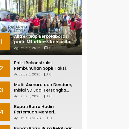
Alltrek Siap Berkolaborasi
1
pada Milad ke-3 Komunitas
Camping IKA Smandel
Agustus 5, 2026
0
Makassar di Malino
Polisi Rekonstruksi
2
Pembunuhan Sopir Taksi
Online di Maros, Tersangka
Agustus 5, 2026
0
Peragakan 24 Adegan
Motif Asmara dan Dendam,
3
Inisial SD Jadi Tersangka
Pembunuhan Sopir Taksi
Agustus 5, 2026
0
Online di Maros
Bupati Barru Hadiri
4
Pertemuan Menteri
Lingkungan Hidup Bahas PSEL
Agustus 6, 2026
0
dan RDF di Sulsel
Bupati Barru Buka Pelatihan