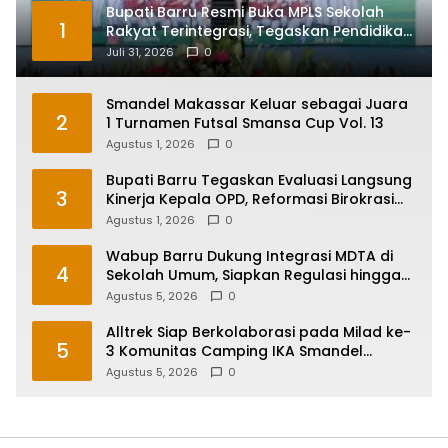
Bupati Barru Resmi Buka MPLS Sekolah
1
Rakyat Terintegrasi, Tegaskan Pendidikan
Kunci Masa Depan Generasi
Juli 31, 2026
0
Smandel Makassar Keluar sebagai Juara
2
1 Turnamen Futsal Smansa Cup Vol. 13
Agustus 1, 2026
0
Bupati Barru Tegaskan Evaluasi Langsung
3
Kinerja Kepala OPD, Reformasi Birokrasi
Jadi Prioritas
Agustus 1, 2026
0
Wabup Barru Dukung Integrasi MDTA di
4
Sekolah Umum, Siapkan Regulasi hingga
Tim Khusus
Agustus 5, 2026
0
Alltrek Siap Berkolaborasi pada Milad ke-
5
3 Komunitas Camping IKA Smandel
Makassar di Malino
Agustus 5, 2026
0