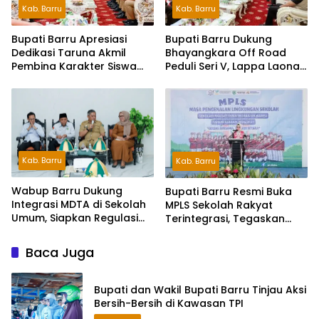
Kab. Barru
Kab. Barru
Bupati Barru Apresiasi
Bupati Barru Dukung
Dedikasi Taruna Akmil
Bhayangkara Off Road
Pembina Karakter Siswa
Peduli Seri V, Lappa Laona
Sekolah Rakyat
Siap Sambut Ratusan
Peserta
Kab. Barru
Kab. Barru
Wabup Barru Dukung
Bupati Barru Resmi Buka
Integrasi MDTA di Sekolah
MPLS Sekolah Rakyat
Umum, Siapkan Regulasi
Terintegrasi, Tegaskan
hingga Tim Khusus
Pendidikan Kunci Masa
Depan Generasi
Baca Juga
Bupati dan Wakil Bupati Barru Tinjau Aksi
Bersih-Bersih di Kawasan TPI