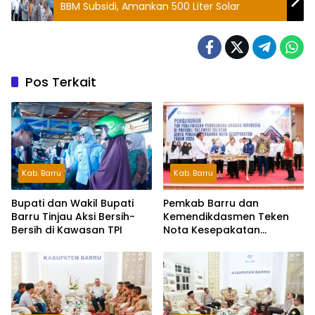
BBM Subsidi, Amankan 500 Liter Solar
Pos Terkait
Kab. Barru
Kab. Barru
Bupati dan Wakil Bupati
Pemkab Barru dan
Barru Tinjau Aksi Bersih-
Kemendikdasmen Teken
Bersih di Kawasan TPI
Nota Kesepakatan
Pelestarian Bahasa
Indonesia dan Bahasa
Daerah