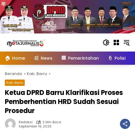
Langsung
ke
konten
🏠
📰
🏢
👮
Home
News
Pemerintahan
Polisi
Beranda
Kab. Barru
Kab. Barru
Ketua DPRD Barru Klarifikasi Proses
Pemberhentian HRD Sudah Sesuai
Prosedur
Redaksi
2 Min Baca
September 19, 2025