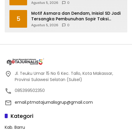
Peragakan 24 Adegan
Agustus 5, 2026
0
Motif Asmara dan Dendam, Inisial SD Jadi
5
Tersangka Pembunuhan Sopir Taksi
Online di Maros
Agustus 5, 2026
0
Jl. Teuku Umar 15 No 6 Kec. Tallo, Kota Makassar,
Provinsi Sulawesi Selatan (Sulsel)
085399502350
email.ptmatajurnalisgrup@gmail.com
Kategori
Kab. Barru