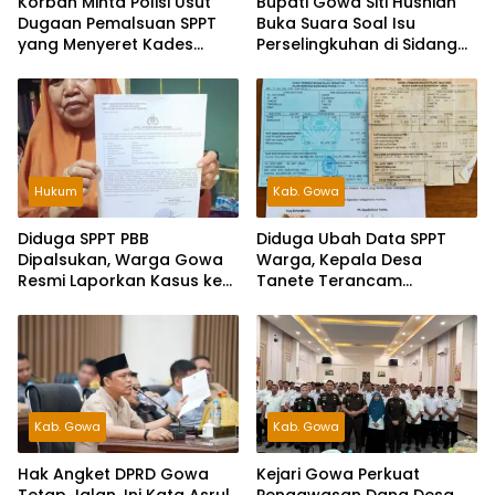
Korban Minta Polisi Usut
Bupati Gowa Siti Husniah
Dugaan Pemalsuan SPPT
Buka Suara Soal Isu
yang Menyeret Kades
Perselingkuhan di Sidang
Tanete
Hak Angket, Siap Tempuh
Jalur Hukum
Hukum
Kab. Gowa
Diduga SPPT PBB
Diduga Ubah Data SPPT
Dipalsukan, Warga Gowa
Warga, Kepala Desa
Resmi Laporkan Kasus ke
Tanete Terancam
Polda Sulsel
Dilaporkan ke Polisi
Kab. Gowa
Kab. Gowa
Hak Angket DPRD Gowa
Kejari Gowa Perkuat