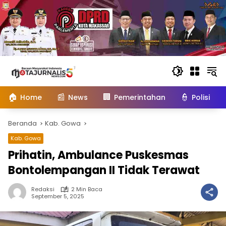
Langsung
ke
konten
🏠
📰
🏢
👮
Home
News
Pemerintahan
Polisi
Beranda
Kab. Gowa
Kab. Gowa
Prihatin, Ambulance Puskesmas
Bontolempangan II Tidak Terawat
Redaksi
2 Min Baca
September 5, 2025