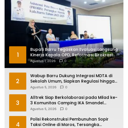
Bupati Barru Tegaskan Evaluasi Langsung
1
Kinerja Kepala OPD, Reformasi Birokrasi
Jadi Prioritas
Agustus 1, 2026
0
Wabup Barru Dukung Integrasi MDTA di
2
Sekolah Umum, Siapkan Regulasi hingga
Tim Khusus
Agustus 5, 2026
0
Alltrek Siap Berkolaborasi pada Milad ke-
3
3 Komunitas Camping IKA Smandel
Makassar di Malino
Agustus 5, 2026
0
Polisi Rekonstruksi Pembunuhan Sopir
4
Taksi Online di Maros, Tersangka