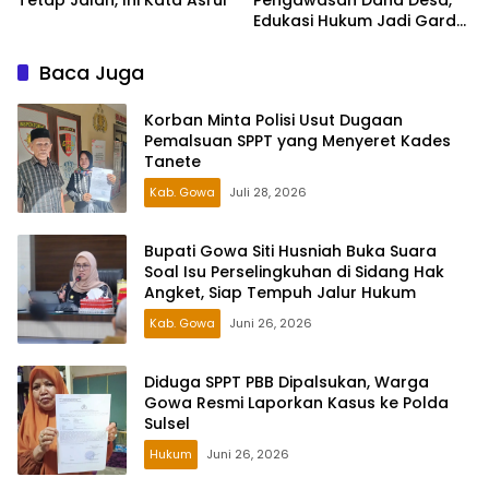
Tetap Jalan, Ini Kata Asrul
Pengawasan Dana Desa,
Edukasi Hukum Jadi Garda
Terdepan
Baca Juga
Korban Minta Polisi Usut Dugaan
Pemalsuan SPPT yang Menyeret Kades
Tanete
Kab. Gowa
Juli 28, 2026
Bupati Gowa Siti Husniah Buka Suara
Soal Isu Perselingkuhan di Sidang Hak
Angket, Siap Tempuh Jalur Hukum
Kab. Gowa
Juni 26, 2026
Diduga SPPT PBB Dipalsukan, Warga
Gowa Resmi Laporkan Kasus ke Polda
Sulsel
Hukum
Juni 26, 2026