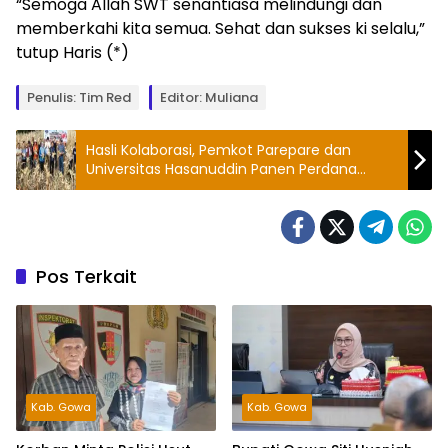
“Semoga Allah SWT senantiasa melindungi dan
memberkahi kita semua. Sehat dan sukses ki selalu,”
tutup Haris (*)
Penulis: Tim Red
Editor: Muliana
Hasli Kolaborasi, Pemkot Parepare dan
Universitas Hasanuddin Panen Perdana
Jagung Jago Unhas
Pos Terkait
Kab. Gowa
Kab. Gowa