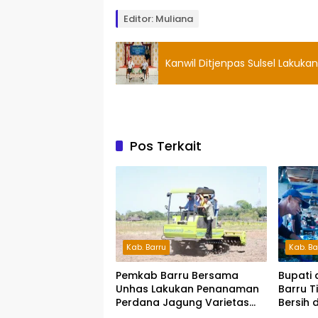
Editor: Muliana
Kanwil Ditjenpas Sulsel Lakukan
Pos Terkait
Kab. Barru
Kab. Ba
Pemkab Barru Bersama
Bupati 
Unhas Lakukan Penanaman
Barru T
Perdana Jagung Varietas
Bersih 
JJUH