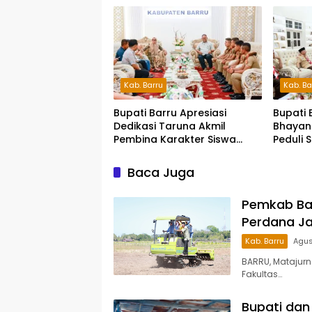
Kab. Barru
Kab. Ba
Bupati Barru Apresiasi
Bupati 
Dedikasi Taruna Akmil
Bhayan
Pembina Karakter Siswa
Peduli 
Sekolah Rakyat
Siap S
Pesert
Baca Juga
Pemkab Ba
Perdana Ja
Kab. Barru
Agus
BARRU, Matajur
Fakultas…
Bupati dan 