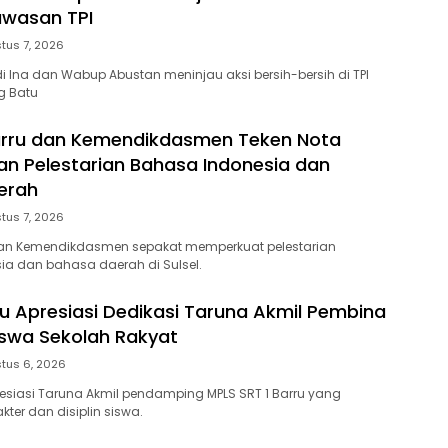
Kawasan TPI
tus 7, 2026
di Ina dan Wabup Abustan meninjau aksi bersih-bersih di TPI
g Batu
rru dan Kemendikdasmen Teken Nota
n Pelestarian Bahasa Indonesia dan
erah
tus 7, 2026
an Kemendikdasmen sepakat memperkuat pelestarian
a dan bahasa daerah di Sulsel.
ru Apresiasi Dedikasi Taruna Akmil Pembina
iswa Sekolah Rakyat
tus 6, 2026
resiasi Taruna Akmil pendamping MPLS SRT 1 Barru yang
ter dan disiplin siswa.