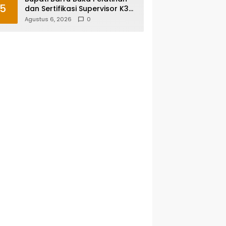
5
dan Sertifikasi Supervisor K3
Konstruksi, Dorong Budaya
Agustus 6, 2026
0
Zero Accident