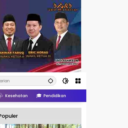
🩺
🎓
Kesehatan
Pendidikan
Populer