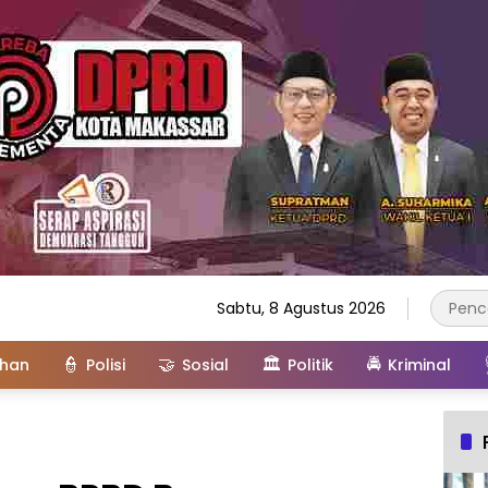
Sabtu, 8 Agustus 2026
👮
🤝
🏛️
🚔
ahan
Polisi
Sosial
Politik
Kriminal