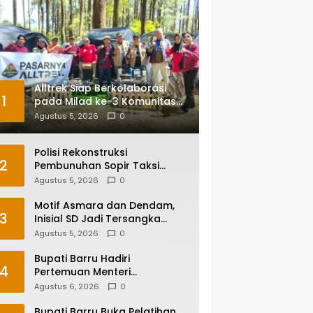
Alltrek Siap Berkolaborasi
1
pada Milad ke-3 Komunitas
Camping IKA Smandel
Agustus 5, 2026
0
Makassar di Malino
Polisi Rekonstruksi
2
Pembunuhan Sopir Taksi
Online di Maros, Tersangka
Agustus 5, 2026
0
Peragakan 24 Adegan
Motif Asmara dan Dendam,
3
Inisial SD Jadi Tersangka
Pembunuhan Sopir Taksi
Agustus 5, 2026
0
Online di Maros
Bupati Barru Hadiri
4
Pertemuan Menteri
Lingkungan Hidup Bahas PSEL
Agustus 6, 2026
0
dan RDF di Sulsel
Bupati Barru Buka Pelatihan