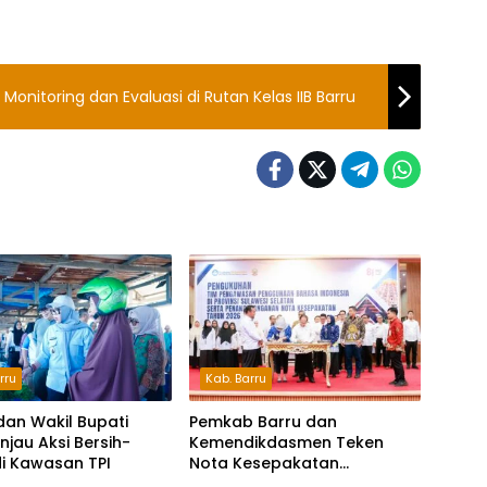
 Monitoring dan Evaluasi di Rutan Kelas IIB Barru
rru
Kab. Barru
dan Wakil Bupati
Pemkab Barru dan
injau Aksi Bersih-
Kemendikdasmen Teken
di Kawasan TPI
Nota Kesepakatan
Pelestarian Bahasa