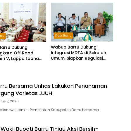
Indonesia dan Bahasa
Daerah
Kab. Barru
rru
Wabup Barru Dukung
Barru Dukung
Integrasi MDTA di Sekolah
gkara Off Road
Umum, Siapkan Regulasi
Seri V, Lappa Laona
hingga Tim Khusus
ambut Ratusan
a
rru Bersama Unhas Lakukan Penanaman
gung Varietas JJUH
tus 7, 2026
nalisnews.com — Pemerintah Kabupaten Barru bersama
Wakil Bupati Barru Tinjau Aksi Bersih-