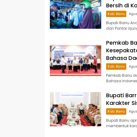
Bersih di 
Kab. Barru
Agus
Bupati Barru An
dan Pantai Ujun
Pemkab Ba
Kesepakata
Bahasa Da
Kab. Barru
Agus
Pemkab Barru d
Bahasa Indonesi
Bupati Bar
Karakter S
Kab. Barru
Agus
Bupati Barru ap
membentuk karak