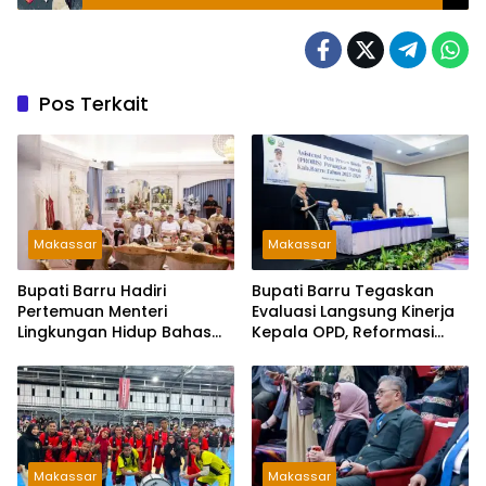
Pos Terkait
Makassar
Makassar
Bupati Barru Hadiri
Bupati Barru Tegaskan
Pertemuan Menteri
Evaluasi Langsung Kinerja
Lingkungan Hidup Bahas
Kepala OPD, Reformasi
PSEL dan RDF di Sulsel
Birokrasi Jadi Prioritas
Makassar
Makassar