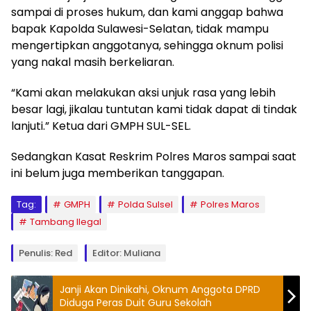
sampai di proses hukum, dan kami anggap bahwa
bapak Kapolda Sulawesi-Selatan, tidak mampu
mengertipkan anggotanya, sehingga oknum polisi
yang nakal masih berkeliaran.
“Kami akan melakukan aksi unjuk rasa yang lebih
besar lagi, jikalau tuntutan kami tidak dapat di tindak
lanjuti.” Ketua dari GMPH SUL-SEL.
Sedangkan Kasat Reskrim Polres Maros sampai saat
ini belum juga memberikan tanggapan.
Tag:
GMPH
Polda Sulsel
Polres Maros
Tambang Ilegal
Penulis: Red
Editor: Muliana
Janji Akan Dinikahi, Oknum Anggota DPRD
Diduga Peras Duit Guru Sekolah