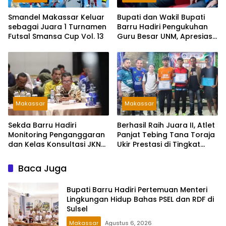
Smandel Makassar Keluar
Bupati dan Wakil Bupati
sebagai Juara 1 Turnamen
Barru Hadiri Pengukuhan
Futsal Smansa Cup Vol. 13
Guru Besar UNM, Apresiasi
Capaian Prof. Kamaruddin
Hasan
Makassar
Makassar
Sekda Barru Hadiri
Berhasil Raih Juara II, Atlet
Monitoring Penganggaran
Panjat Tebing Tana Toraja
dan Kelas Konsultasi JKN
Ukir Prestasi di Tingkat
2026 Bersama BPJS
Provinsi
Kesehatan di Makassar
Baca Juga
Bupati Barru Hadiri Pertemuan Menteri
Lingkungan Hidup Bahas PSEL dan RDF di
Sulsel
Makassar
Agustus 6, 2026