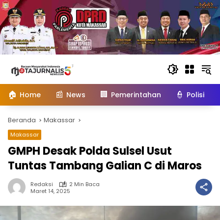
Langsung
ke
konten
🏠
📰
🏢
👮
Home
News
Pemerintahan
Polisi
Beranda
Makassar
Makassar
GMPH Desak Polda Sulsel Usut
Tuntas Tambang Galian C di Maros
Redaksi
2 Min Baca
Maret 14, 2025