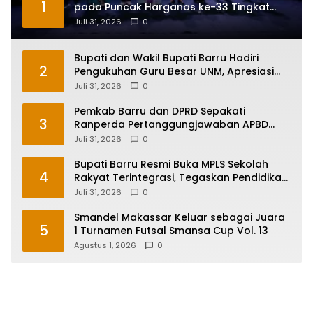
1
pada Puncak Harganas ke-33 Tingkat
Sulawesi Selatan
Juli 31, 2026
0
Bupati dan Wakil Bupati Barru Hadiri
2
Pengukuhan Guru Besar UNM, Apresiasi
Capaian Prof. Kamaruddin Hasan
Juli 31, 2026
0
Pemkab Barru dan DPRD Sepakati
3
Ranperda Pertanggungjawaban APBD
2025, Perkuat Komitmen Tata Kelola dan
Juli 31, 2026
0
Perlindungan Anak
Bupati Barru Resmi Buka MPLS Sekolah
4
Rakyat Terintegrasi, Tegaskan Pendidikan
Kunci Masa Depan Generasi
Juli 31, 2026
0
Smandel Makassar Keluar sebagai Juara
5
1 Turnamen Futsal Smansa Cup Vol. 13
Agustus 1, 2026
0