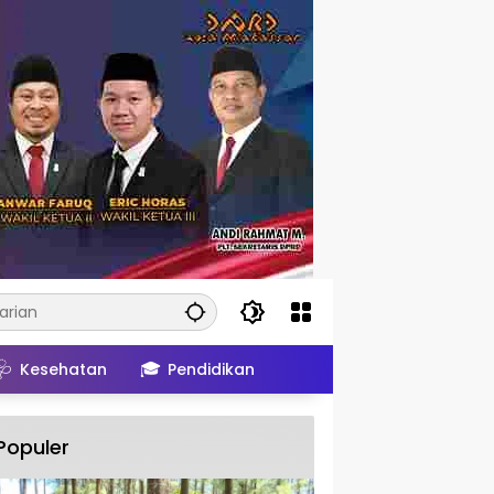
🩺
🎓
Kesehatan
Pendidikan
Populer