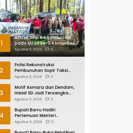
Alltrek Siap Berkolaborasi
1
pada Milad ke-3 Komunitas
Camping IKA Smandel
Agustus 5, 2026
0
Makassar di Malino
Polisi Rekonstruksi
2
Pembunuhan Sopir Taksi
Online di Maros, Tersangka
Agustus 5, 2026
0
Peragakan 24 Adegan
Motif Asmara dan Dendam,
3
Inisial SD Jadi Tersangka
Pembunuhan Sopir Taksi
Agustus 5, 2026
0
Online di Maros
Bupati Barru Hadiri
4
Pertemuan Menteri
Lingkungan Hidup Bahas PSEL
Agustus 6, 2026
0
dan RDF di Sulsel
Bupati Barru Buka Pelatihan