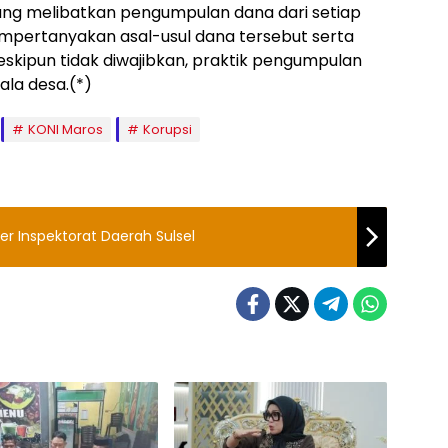
ang melibatkan pengumpulan dana dari setiap
empertanyakan asal-usul dana tersebut serta
kipun tidak diwajibkan, praktik pengumpulan
la desa.(*)
KONI Maros
Korupsi
er Inspektorat Daerah Sulsel