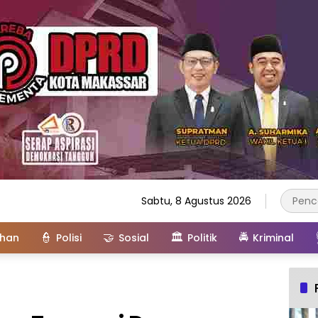
Sabtu, 8 Agustus 2026
👮
🤝
🏛️
🚔
ahan
Polisi
Sosial
Politik
Kriminal