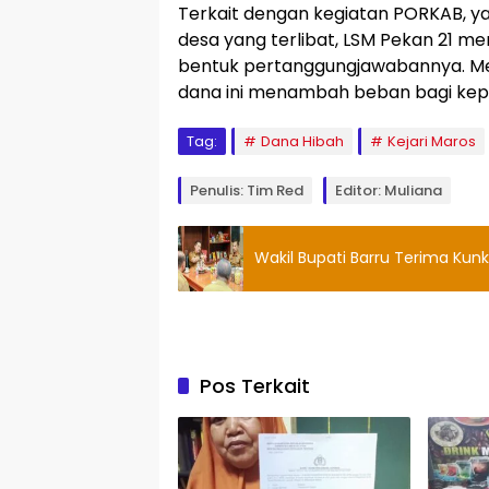
Terkait dengan kegiatan PORKAB, y
desa yang terlibat, LSM Pekan 21 m
bentuk pertanggungjawabannya. Mes
dana ini menambah beban bagi kepa
Tag:
Dana Hibah
Kejari Maros
Penulis: Tim Red
Editor: Muliana
Wakil Bupati Barru Terima Kunk
Pos Terkait