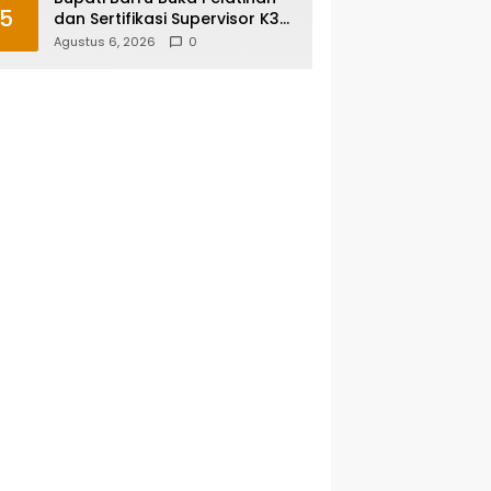
5
dan Sertifikasi Supervisor K3
Konstruksi, Dorong Budaya
Agustus 6, 2026
0
Zero Accident