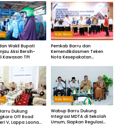
rru
Kab. Barru
dan Wakil Bupati
Pemkab Barru dan
injau Aksi Bersih-
Kemendikdasmen Teken
di Kawasan TPI
Nota Kesepakatan
Pelestarian Bahasa
Indonesia dan Bahasa
Daerah
Kab. Barru
rru
Wabup Barru Dukung
Barru Dukung
Integrasi MDTA di Sekolah
gkara Off Road
Umum, Siapkan Regulasi
Seri V, Lappa Laona
hingga Tim Khusus
ambut Ratusan