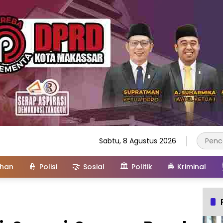
Sabtu, 8 Agustus 2026
👮
🤝
🏛️
🚔
ahan
Polisi
Sosial
Politik
Kriminal