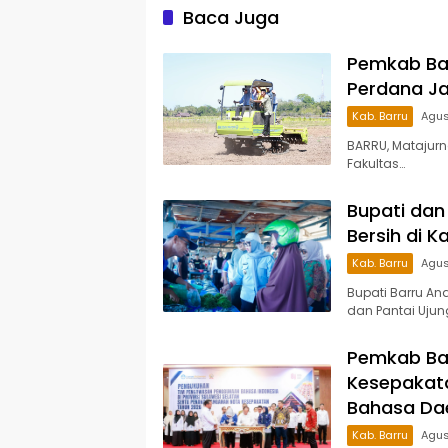
Pesert
Baca Juga
Pemkab Ba
Perdana Ja
Kab. Barru
Agus
BARRU, Matajur
Fakultas…
Bupati dan 
Bersih di 
Kab. Barru
Agus
Bupati Barru An
dan Pantai Ujun
Pemkab Ba
Kesepakata
Bahasa Da
Kab. Barru
Agus