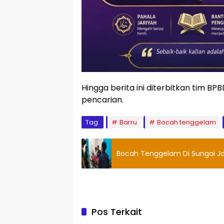
Hingga berita ini diterbitkan tim B
pencarian.
Tag:
Barru
Bocah tenggelam
Bocah Tenggelam Di Sungai J
Pos Terkait