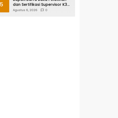
5
dan Sertifikasi Supervisor K3
Konstruksi, Dorong Budaya
Agustus 6, 2026
0
Zero Accident