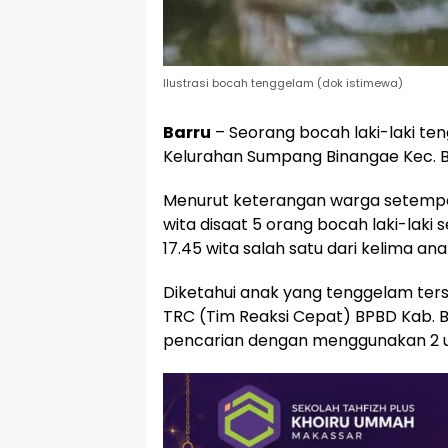
Ilustrasi bocah tenggelam (dok istimewa)
Barru
– Seorang bocah laki-laki te
Kelurahan Sumpang Binangae Kec. Ba
Menurut keterangan warga setempat
wita disaat 5 orang bocah laki-laki 
17.45 wita salah satu dari kelima a
Diketahui anak yang tenggelam terse
TRC (Tim Reaksi Cepat) BPBD Kab. Ba
pencarian dengan menggunakan 2 u