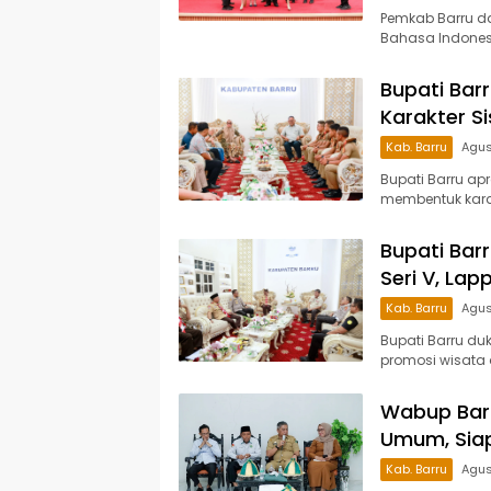
Pemkab Barru d
Bahasa Indonesi
Bupati Bar
Karakter S
Kab. Barru
Agus
Bupati Barru ap
membentuk karak
Bupati Bar
Seri V, La
Kab. Barru
Agus
Bupati Barru du
promosi wisata 
Wabup Barr
Umum, Siap
Kab. Barru
Agus