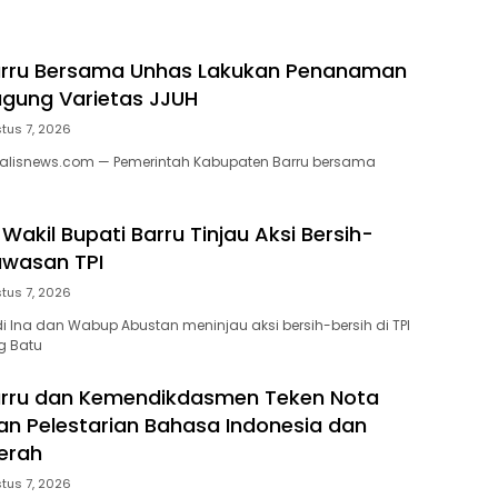
a
rru Bersama Unhas Lakukan Penanaman
gung Varietas JJUH
tus 7, 2026
nalisnews.com — Pemerintah Kabupaten Barru bersama
Wakil Bupati Barru Tinjau Aksi Bersih-
Kawasan TPI
tus 7, 2026
di Ina dan Wabup Abustan meninjau aksi bersih-bersih di TPI
g Batu
rru dan Kemendikdasmen Teken Nota
n Pelestarian Bahasa Indonesia dan
erah
tus 7, 2026