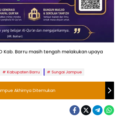
PBD Kab. Barru masih tengah melakukan upaya
Kabupaten Barru
Sungai Jampue
ampue Akhirnya Ditemukan