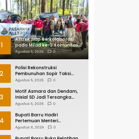
Alltrek Siap Berkolaborasi
1
pada Milad ke-3 Komunitas
Camping IKA Smandel
Agustus 5, 2026
0
Makassar di Malino
Polisi Rekonstruksi
2
Pembunuhan Sopir Taksi
Online di Maros, Tersangka
Agustus 5, 2026
0
Peragakan 24 Adegan
Motif Asmara dan Dendam,
3
Inisial SD Jadi Tersangka
Pembunuhan Sopir Taksi
Agustus 5, 2026
0
Online di Maros
Bupati Barru Hadiri
4
Pertemuan Menteri
Lingkungan Hidup Bahas PSEL
Agustus 6, 2026
0
dan RDF di Sulsel
Bupati Barru Buka Pelatihan