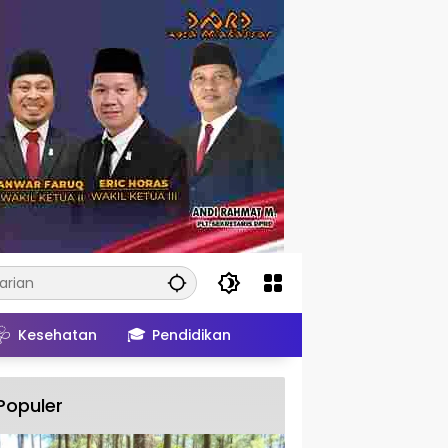
🩺
🎓
Kesehatan
Pendidikan
Populer