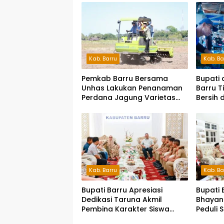
Kab. Barru
Kab. Ba
Pemkab Barru Bersama
Bupati 
Unhas Lakukan Penanaman
Barru T
Perdana Jagung Varietas
Bersih 
JJUH
Kab. Barru
Kab. Ba
Bupati Barru Apresiasi
Bupati 
Dedikasi Taruna Akmil
Bhayan
Pembina Karakter Siswa
Peduli 
Sekolah Rakyat
Siap S