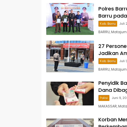
Polres Bar
Barru pada
Kab. Barru
Juli 
BARRU, Matajurn
27 Personel
Jadikan A
Kab. Barru
Juli 
BARRU, Matajurn
Penyidik B
Dana Dibag
Polisi
Juni 9, 2
MAKASSAR, Mata
Korban Men
Perkemban