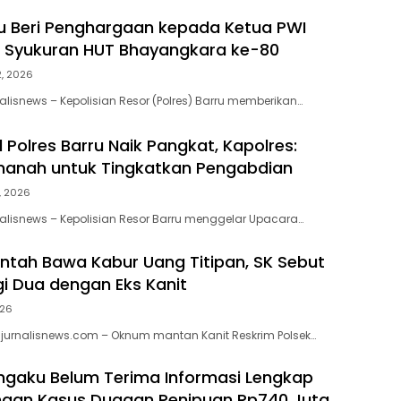
ru Beri Penghargaan kepada Ketua PWI
 Syukuran HUT Bhayangkara ke-80
2, 2026
alisnews – Kepolisian Resor (Polres) Barru memberikan…
 Polres Barru Naik Pangkat, Kapolres:
manah untuk Tingkatkan Pengabdian
1, 2026
alisnews – Kepolisian Resor Barru menggelar Upacara…
antah Bawa Kabur Uang Titipan, SK Sebut
i Dua dengan Eks Kanit
026
jurnalisnews.com – Oknum mantan Kanit Reskrim Polsek…
gaku Belum Terima Informasi Lengkap
gan Kasus Dugaan Penipuan Rp740 Juta