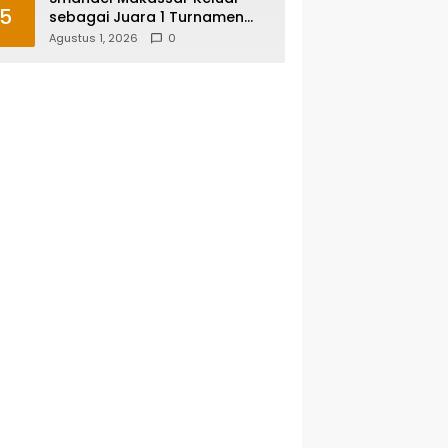
5
sebagai Juara 1 Turnamen
Futsal Smansa Cup Vol. 13
Agustus 1, 2026
0