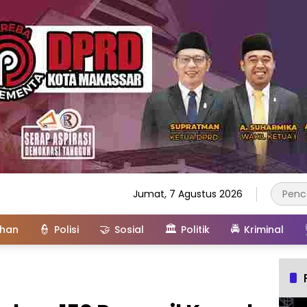
Jumat, 7 Agustus 2026
👮
🤝
🏛️
🚔
ahan
Polisi
Sosial
Politik
Kriminal