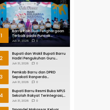
Barru Raih Dua Penghargaan
1
Terbaik pada Puncak
Harganas ke-33 Tingkat
Juli 31, 2026
0
Sulawesi Selatan
Bupati dan Wakil Bupati Barru
2
Hadiri Pengukuhan Guru
Besar UNM, Apresiasi Capaian
Juli 31, 2026
0
Prof. Kamaruddin Hasan
Pemkab Barru dan DPRD
3
Sepakati Ranperda
Pertanggungjawaban APBD
Juli 31, 2026
0
2025, Perkuat Komitmen Tata
Kelola dan Perlindungan Anak
Bupati Barru Resmi Buka MPLS
4
Sekolah Rakyat Terintegrasi,
Tegaskan Pendidikan Kunci
Juli 31, 2026
0
Masa Depan Generasi
Smandel Makassar Keluar