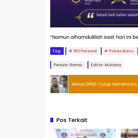
“Namun alhamdulillah saat hari ini b
Tag:
150 Personil
Polres Barru
Penulis: Ramsi
Editor: Muliana
Ketua DPRD Tutup Sementara,
Pos Terkait