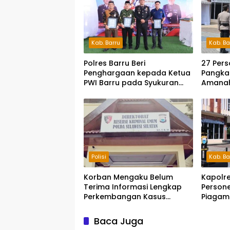
Kab. Barru
Kab. Ba
Polres Barru Beri
27 Pers
Penghargaan kepada Ketua
Pangkat
PWI Barru pada Syukuran
Amanah
HUT Bhayangkara ke-80
Pengab
Polisi
Kab. Ba
Korban Mengaku Belum
Kapolre
Terima Informasi Lengkap
Persone
Perkembangan Kasus
Piagam
Dugaan Penipuan Rp740
Juta
Baca Juga