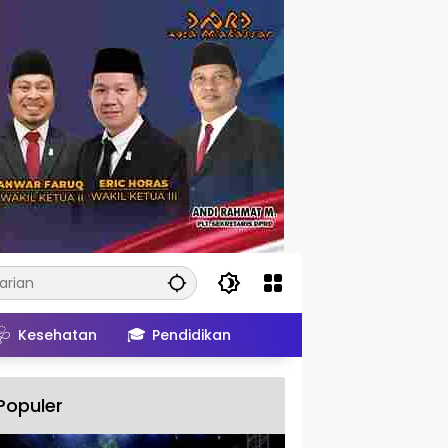
🩺
🎓
Kesehatan
Pendidikan
Populer