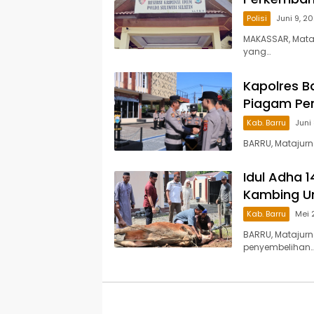
Polisi
Juni 9, 2
MAKASSAR, Mata
yang…
Kapolres B
Piagam Pe
Kab. Barru
Juni
BARRU, Matajurna
Idul Adha 1
Kambing U
Kab. Barru
Mei 
BARRU, Matajurn
penyembelihan