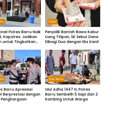
rru
Polisi
onel Polres Barru Naik
Penyidik Bantah Bawa Kabur
, Kapolres: Jadikan
Uang Titipan, SK Sebut Dana
 untuk Tingkatkan
Dibagi Dua dengan Eks Kanit
dian
rru
Kab. Barru
s Barru Apresiasi
Idul Adha 1447 H, Polres
l Berprestasi dengan
Barru Sembelih 5 Sapi dan 2
 Penghargaan
Kambing Untuk Warga