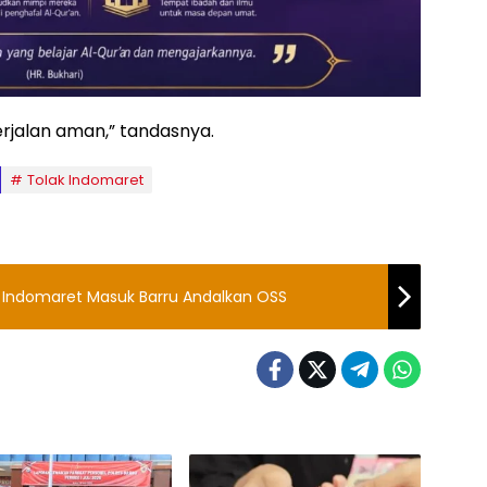
erjalan aman,” tandasnya.
Tolak Indomaret
 Indomaret Masuk Barru Andalkan OSS