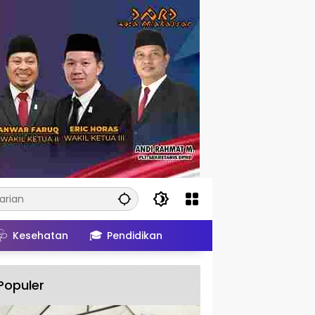
🩺
🎓
Kesehatan
Pendidikan
Populer