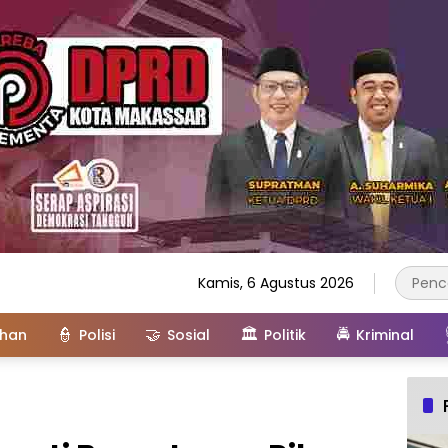
Kamis, 6 Agustus 2026
👮
🤝
🏛️
🚔
ahan
Polisi
Sosial
Politik
Kriminal