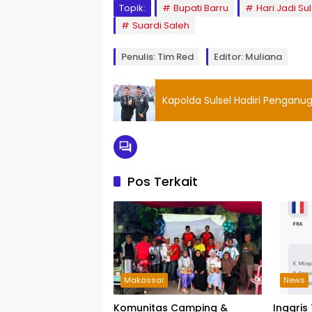
Topik:
Bupati Barru
Hari Jadi Sul
Suardi Saleh
Penulis: Tim Red
Editor: Muliana
Kapolda Sulsel Hadiri Penganu
Pos Terkait
Makassar
News
Komunitas Camping &
Inggris