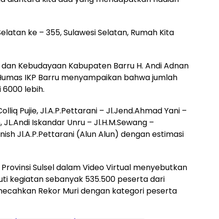
 Selatan ke – 355, Sulawesi Selatan, Rumah Kita
 dan Kebudayaan Kabupaten Barru H. Andi Adnan
leh Humas IKP Barru menyampaikan bahwa jumlah
 6000 lebih.
lliq Pujie, Jl.A.P.Pettarani – Jl.Jend.Ahmad Yani –
 JL.Andi Iskandar Unru – Jl.H.M.Sewang –
ish Jl.A.P.Pettarani (Alun Alun) dengan estimasi
Provinsi Sulsel dalam Video Virtual menyebutkan
ti kegiatan sebanyak 535.500 peserta dari
emecahkan Rekor Muri dengan kategori peserta