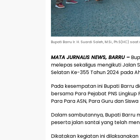
Bupati Barru Ir. H. Suardi Saleh, M.Si., Ph.S(HC) s
MATA JURNALIS NEWS, BARRU –
Bupa
melepas sekaligus mengikuti Jalan S
Selatan Ke-355 Tahun 2024 pada Aha
Pada kesempatan ini Bupati Barru d
bersama Para Pejabat PNS Lingkup 
Para Para ASN, Para Guru dan Siswa 
Dalam sambutannya, Bupati Barru 
peserta jalan santai yang telah mengi
Dikatakan kegiatan ini dilaksanakan