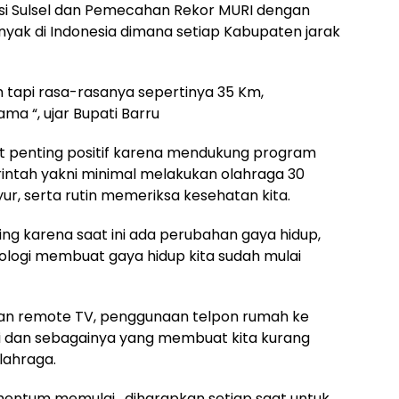
insi Sulsel dan Pemecahan Rekor MURI dengan
nyak di Indonesia dimana setiap Kabupaten jarak
 tapi rasa-rasanya sepertinya 35 Km,
ma “, ujar Bupati Barru
ngat penting positif karena mendukung program
intah yakni minimal melakukan olahraga 30
ur, serta rutin memeriksa kesehatan kita.
g karena saat ini ada perubahan gaya hidup,
logi membuat gaya hidup kita sudah mulai
n remote TV, penggunaan telpon rumah ke
 dan sebagainya yang membuat kita kurang
lahraga.
mentum memulai , diharapkan setiap saat untuk