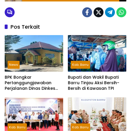
Pos Terkait
News
Kab. Barru
BPK Bongkar
Bupati dan Wakil Bupati
Pertanggungjawaban
Barru Tinjau Aksi Bersih-
Perjalanan Dinas Dinkes
Bersih di Kawasan TPI
Parepare Rp70,5 Juta
Tanpa Bukti Pengeluaran
Riil
Kab. Barru
Kab. Barru