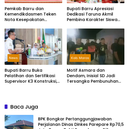
Pemkab Barru dan
Bupati Barru Apresiasi
Kemendikdasmen Teken
Dedikasi Taruna Akmil
Nota Kesepakatan
Pembina Karakter Siswa
Pelestarian Bahasa
Sekolah Rakyat
Indonesia dan Bahasa
Daerah
News
Kab. Maros
Bupati Barru Buka
Motif Asmara dan
Pelatihan dan Sertifikasi
Dendam, Inisial SD Jadi
Supervisor K3 Konstruksi,
Tersangka Pembunuhan
Dorong Budaya Zero
Sopir Taksi Online di Maros
Accident
Baca Juga
BPK Bongkar Pertanggungjawaban
Perjalanan Dinas Dinkes Parepare Rp70,5