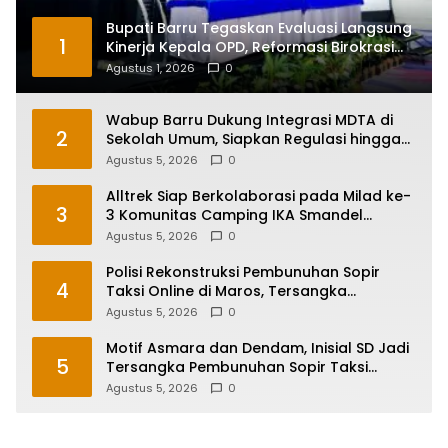
Bupati Barru Tegaskan Evaluasi Langsung
1
Kinerja Kepala OPD, Reformasi Birokrasi
Jadi Prioritas
Agustus 1, 2026
0
Wabup Barru Dukung Integrasi MDTA di
2
Sekolah Umum, Siapkan Regulasi hingga
Tim Khusus
Agustus 5, 2026
0
Alltrek Siap Berkolaborasi pada Milad ke-
3
3 Komunitas Camping IKA Smandel
Makassar di Malino
Agustus 5, 2026
0
Polisi Rekonstruksi Pembunuhan Sopir
4
Taksi Online di Maros, Tersangka
Peragakan 24 Adegan
Agustus 5, 2026
0
Motif Asmara dan Dendam, Inisial SD Jadi
5
Tersangka Pembunuhan Sopir Taksi
Online di Maros
Agustus 5, 2026
0