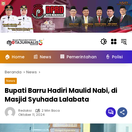
Langsung
ke
konten
🏠
📰
🏢
👮
Home
News
Pemerintahan
Polisi
Beranda
News
News
Bupati Barru Hadiri Maulid Nabi, di
Masjid Syuhada Lalabata
Redaksi
2 Min Baca
Oktober 11, 2024