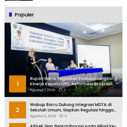
Populer
Bupati Barru Tegaskan Evaluasi Langsung
1
Kinerja Kepala OPD, Reformasi Birokrasi
Jadi Prioritas
Agustus 1, 2026
0
Wabup Barru Dukung Integrasi MDTA di
2
Sekolah Umum, Siapkan Regulasi hingga
Tim Khusus
Agustus 5, 2026
0
Alltrek Siap Berkolaborasi pada Milad ke-