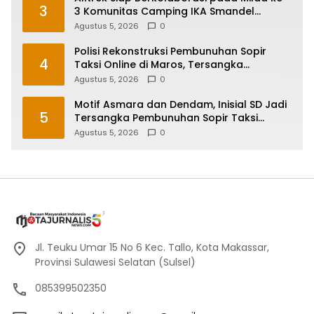
3
3 Komunitas Camping IKA Smandel
Makassar di Malino
Agustus 5, 2026
0
Polisi Rekonstruksi Pembunuhan Sopir
4
Taksi Online di Maros, Tersangka
Peragakan 24 Adegan
Agustus 5, 2026
0
Motif Asmara dan Dendam, Inisial SD Jadi
5
Tersangka Pembunuhan Sopir Taksi
Online di Maros
Agustus 5, 2026
0
Jl. Teuku Umar 15 No 6 Kec. Tallo, Kota Makassar,
Provinsi Sulawesi Selatan (Sulsel)
085399502350