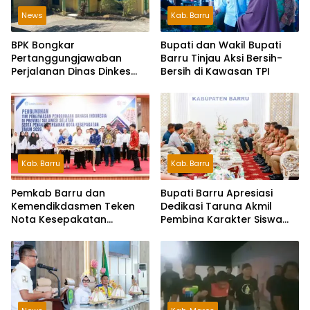
News
Kab. Barru
BPK Bongkar
Bupati dan Wakil Bupati
Pertanggungjawaban
Barru Tinjau Aksi Bersih-
Perjalanan Dinas Dinkes
Bersih di Kawasan TPI
Parepare Rp70,5 Juta
Tanpa Bukti Pengeluaran
Riil
Kab. Barru
Kab. Barru
Pemkab Barru dan
Bupati Barru Apresiasi
Kemendikdasmen Teken
Dedikasi Taruna Akmil
Nota Kesepakatan
Pembina Karakter Siswa
Pelestarian Bahasa
Sekolah Rakyat
Indonesia dan Bahasa
Daerah