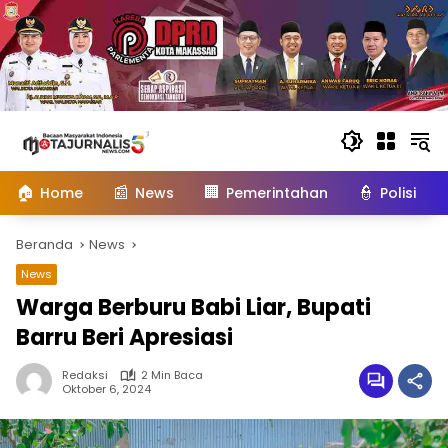
Langsung
ke
konten
🏠
📰
🏢
👮
Home
News
Pemerintahan
Polisi
Beranda
News
News
Warga Berburu Babi Liar, Bupati
Barru Beri Apresiasi
Redaksi
2 Min Baca
Oktober 6, 2024