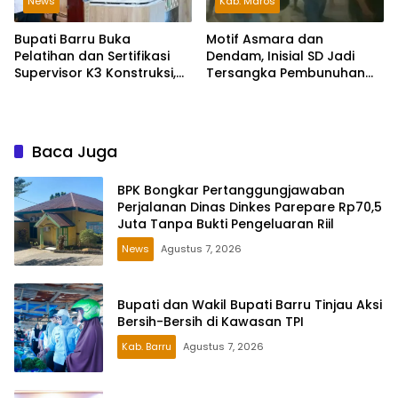
News
Kab. Maros
Bupati Barru Buka
Motif Asmara dan
Pelatihan dan Sertifikasi
Dendam, Inisial SD Jadi
Supervisor K3 Konstruksi,
Tersangka Pembunuhan
Dorong Budaya Zero
Sopir Taksi Online di Maros
Accident
Baca Juga
BPK Bongkar Pertanggungjawaban
Perjalanan Dinas Dinkes Parepare Rp70,5
Juta Tanpa Bukti Pengeluaran Riil
News
Agustus 7, 2026
Bupati dan Wakil Bupati Barru Tinjau Aksi
Bersih-Bersih di Kawasan TPI
Kab. Barru
Agustus 7, 2026