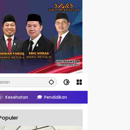
🩺
🎓
Kesehatan
Pendidikan
Populer