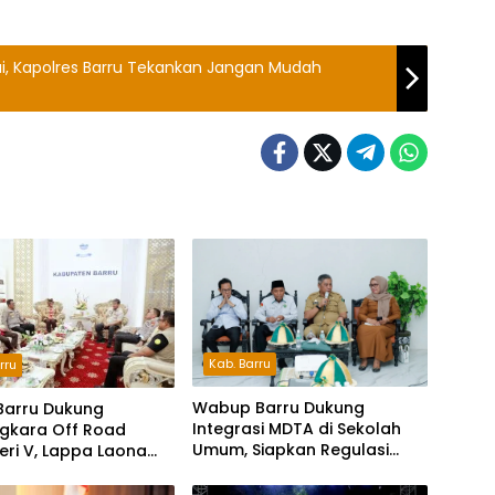
ai, Kapolres Barru Tekankan Jangan Mudah
Kab. Barru
rru
Wabup Barru Dukung
Barru Dukung
Integrasi MDTA di Sekolah
gkara Off Road
Umum, Siapkan Regulasi
Seri V, Lappa Laona
hingga Tim Khusus
ambut Ratusan
a