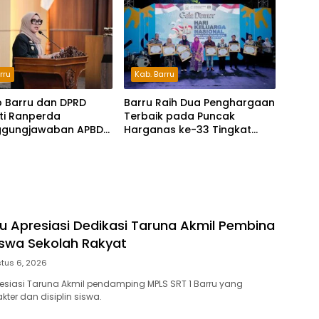
rru
Kab. Barru
 Barru dan DPRD
Barru Raih Dua Penghargaan
ti Ranperda
Terbaik pada Puncak
ggungjawaban APBD
Harganas ke-33 Tingkat
Perkuat Komitmen
Sulawesi Selatan
lola dan
dungan Anak
ru Apresiasi Dedikasi Taruna Akmil Pembina
iswa Sekolah Rakyat
tus 6, 2026
resiasi Taruna Akmil pendamping MPLS SRT 1 Barru yang
ter dan disiplin siswa.