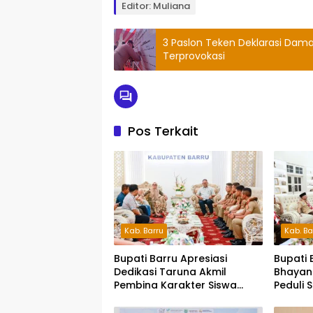
Editor: Muliana
3 Paslon Teken Deklarasi Dam
Terprovokasi
Pos Terkait
Kab. Barru
Kab. Ba
Bupati Barru Apresiasi
Bupati 
Dedikasi Taruna Akmil
Bhayan
Pembina Karakter Siswa
Peduli 
Sekolah Rakyat
Siap S
Pesert