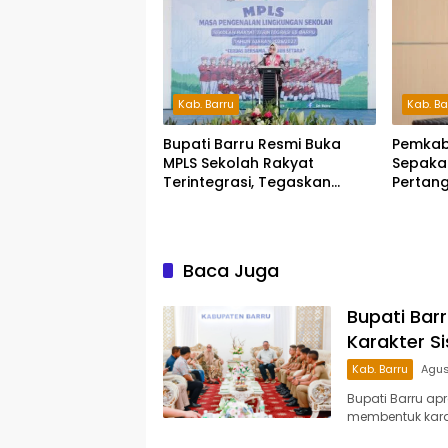
Kab. Barru
Kab. Ba
Bupati Barru Resmi Buka
Pemkab
MPLS Sekolah Rakyat
Sepaka
Terintegrasi, Tegaskan
Pertan
Pendidikan Kunci Masa
2025, 
Depan Generasi
Tata Ke
Perlin
Baca Juga
Bupati Bar
Karakter S
Kab. Barru
Agus
Bupati Barru ap
membentuk karak