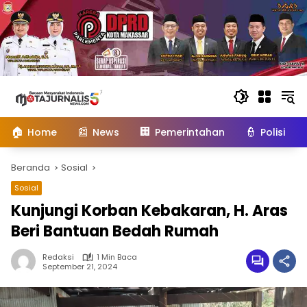
Langsung
ke
konten
🏠
📰
🏢
👮
Home
News
Pemerintahan
Polisi
Beranda
Sosial
Sosial
Kunjungi Korban Kebakaran, H. Aras
Beri Bantuan Bedah Rumah
Redaksi
1 Min Baca
September 21, 2024