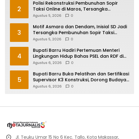
Polisi Rekonstruksi Pembunuhan Sopir
2
Taksi Online di Maros, Tersangka
Peragakan 24 Adegan
Agustus 5, 2026
0
Motif Asmara dan Dendam, Inisial SD Jadi
3
Tersangka Pembunuhan Sopir Taksi
Online di Maros
Agustus 5, 2026
0
Bupati Barru Hadiri Pertemuan Menteri
4
Lingkungan Hidup Bahas PSEL dan RDF di
Sulsel
Agustus 6, 2026
0
Bupati Barru Buka Pelatihan dan Sertifikasi
5
Supervisor K3 Konstruksi, Dorong Budaya
Zero Accident
Agustus 6, 2026
0
Jl. Teuku Umar 15 No 6 Kec. Tallo, Kota Makassar,