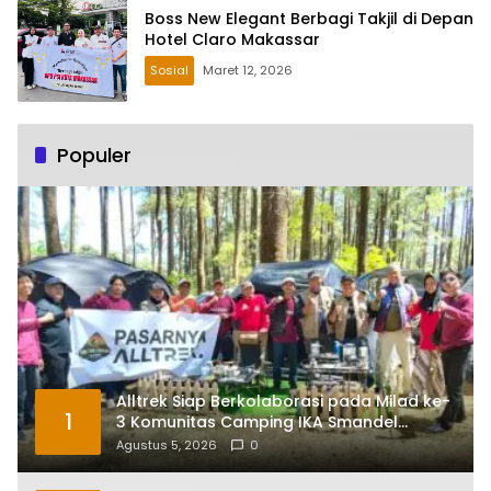
Boss New Elegant Berbagi Takjil di Depan
Hotel Claro Makassar
Sosial
Maret 12, 2026
Populer
Alltrek Siap Berkolaborasi pada Milad ke-
1
3 Komunitas Camping IKA Smandel
Makassar di Malino
Agustus 5, 2026
0