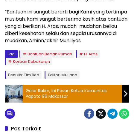
“Bantuan ini sangat berarti bagi Kami yang tertimpa
musibah, kami sangat berterima kasih atas bantuan
yang di berikan H. Aras, mudah-mudahan beliau
diberi kesehatan selalu dan segala urusannya di
mudakan, Aminn,”akhir Muh.Ilyas.
Tag:
Bantuan Bedah Rumah
H. Aras
Korban Kebakaran
Penulis: Tim Red
Editor: Muliana
Gelar Raker, Ini Pesan Ketua Komunitas
Papoto 96 Makassar
Pos Terkait