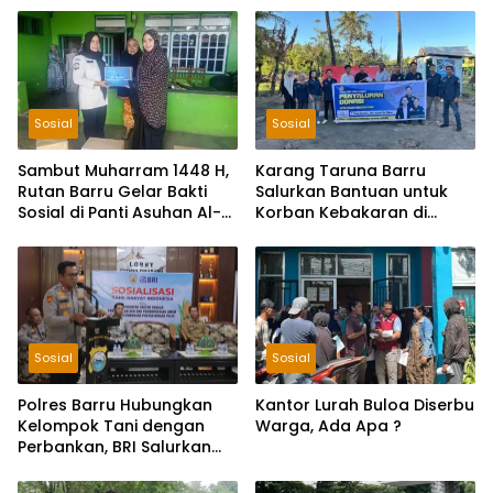
Sosial
Sosial
Sambut Muharram 1448 H,
Karang Taruna Barru
Rutan Barru Gelar Bakti
Salurkan Bantuan untuk
Sosial di Panti Asuhan Al-
Korban Kebakaran di
Qasimiyah
Balusu, Donasi Terkumpul
Rp2 Juta
Sosial
Sosial
Polres Barru Hubungkan
Kantor Lurah Buloa Diserbu
Kelompok Tani dengan
Warga, Ada Apa ?
Perbankan, BRI Salurkan
KUR Rp195 Miliar