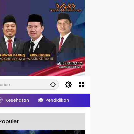
🩺
🎓
Kesehatan
Pendidikan
Populer