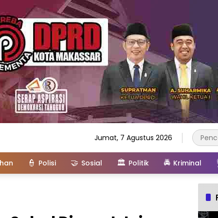
Jumat, 7 Agustus 2026
👮
🤝
🏛️
🚔
ahan
Polisi
Sosial
Politik
Kriminal