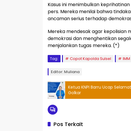
Kasus ini menimbulkan keprihatinan l
pers. Mereka menilai bahwa tindak
ancaman serius terhadap demokrasi
Mereka mendesak agar kepolisian 
demokrasi dan menghentikan segala
menjalankan tugas mereka. (*)
Tag:
Copot Kapolda Sulsel
IMM
Editor: Muliana
Ketua KNPI Barru Ucap Selama
Golkar
Pos Terkait