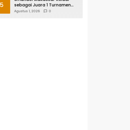
5
sebagai Juara 1 Turnamen
Futsal Smansa Cup Vol. 13
Agustus 1, 2026
0