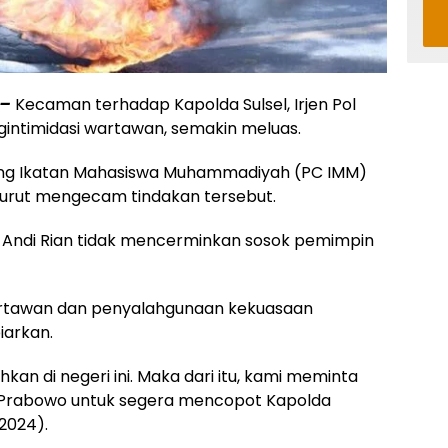
 –
Kecaman terhadap Kapolda Sulsel, Irjen Pol
ngintimidasi wartawan, semakin meluas.
bang Ikatan Mahasiswa Muhammadiyah (PC IMM)
turut mengecam tindakan tersebut.
ol Andi Rian tidak mencerminkan sosok pemimpin
wartawan dan penyalahgunaan kekuasaan
iarkan.
kan di negeri ini. Maka dari itu, kami meminta
it Prabowo untuk segera mencopot Kapolda
/2024).