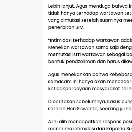
Lebih lanjut, Agus menduga bahwa I
tidak hanya terhadap wartawan teta
yang dimutasi setelah suaminya men
penerbitan SIM.
“Intimidasi terhadap wartawan ada
Menekan wartawan sama saja denga
memutasi istri wartawan sebagai ba
bentuk pendzoliman dan harus dilaw
Agus menekankan bahwa kebebasan pe
semacam ini hanya akan mencedera
ketidakpercayaan masyarakat terhada
Diberitakan sebelumnya, Kasus pungu
setelah Heri Siswanto, seorang jurn
Alih-alih mendapatkan respons positif
menerima intimidasi dari Kapolda Sula