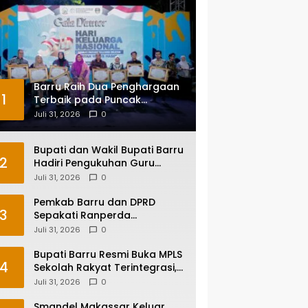
Barru Raih Dua Penghargaan
1
Terbaik pada Puncak
Harganas ke-33 Tingkat
Juli 31, 2026
0
Sulawesi Selatan
Bupati dan Wakil Bupati Barru
2
Hadiri Pengukuhan Guru
Besar UNM, Apresiasi Capaian
Juli 31, 2026
0
Prof. Kamaruddin Hasan
Pemkab Barru dan DPRD
3
Sepakati Ranperda
Pertanggungjawaban APBD
Juli 31, 2026
0
2025, Perkuat Komitmen Tata
Kelola dan Perlindungan Anak
Bupati Barru Resmi Buka MPLS
4
Sekolah Rakyat Terintegrasi,
Tegaskan Pendidikan Kunci
Juli 31, 2026
0
Masa Depan Generasi
Smandel Makassar Keluar