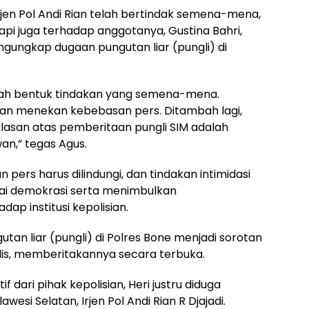
rjen Pol Andi Rian telah bertindak semena-mena,
pi juga terhadap anggotanya, Gustina Bahri,
gungkap dugaan pungutan liar (pungli) di
lah bentuk tindakan yang semena-mena.
n menekan kebebasan pers. Ditambah lagi,
lasan atas pemberitaan pungli SIM adalah
an,” tegas Agus.
rs harus dilindungi, dan tindakan intimidasi
i demokrasi serta menimbulkan
p institusi kepolisian.
tan liar (pungli) di Polres Bone menjadi sorotan
alis, memberitakannya secara terbuka.
 dari pihak kepolisian, Heri justru diduga
wesi Selatan, Irjen Pol Andi Rian R Djajadi.