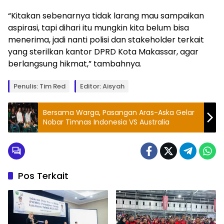
“Kitakan sebenarnya tidak larang mau sampaikan
aspirasi, tapi dihari itu mungkin kita belum bisa
menerima, jadi nanti polisi dan stakeholder terkait
yang sterilkan kantor DPRD Kota Makassar, agar
berlangsung hikmat,” tambahnya.
Penulis: Tim Red
Editor: Aisyah
Bersama Warga, Pasangan Aras-Aska Gelar
Nobar Timnas Indonesia VS Australia
Pos Terkait