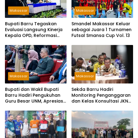
Makassar
Makassar
Bupati Barru Tegaskan
Smandel Makassar Keluar
Evaluasi Langsung Kinerja
sebagai Juara 1 Turnamen
Kepala OPD, Reformasi
Futsal Smansa Cup Vol. 13
Birokrasi Jadi Prioritas
Makassar
Makassar
Bupati dan Wakil Bupati
Sekda Barru Hadiri
Barru Hadiri Pengukuhan
Monitoring Penganggaran
Guru Besar UNM, Apresiasi
dan Kelas Konsultasi JKN
Capaian Prof. Kamaruddin
2026 Bersama BPJS
Hasan
Kesehatan di Makassar