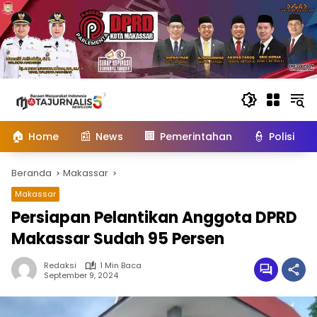
Langsung
ke
konten
🏠
📰
🏢
👮
Home
News
Pemerintahan
Polisi
Beranda
Makassar
Makassar
Persiapan Pelantikan Anggota DPRD
Makassar Sudah 95 Persen
Redaksi
1 Min Baca
September 9, 2024