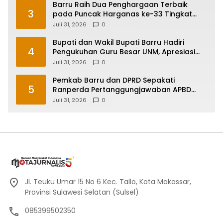
Barru Raih Dua Penghargaan Terbaik
3
pada Puncak Harganas ke-33 Tingkat
Sulawesi Selatan
Juli 31, 2026
0
Bupati dan Wakil Bupati Barru Hadiri
4
Pengukuhan Guru Besar UNM, Apresiasi
Capaian Prof. Kamaruddin Hasan
Juli 31, 2026
0
Pemkab Barru dan DPRD Sepakati
5
Ranperda Pertanggungjawaban APBD
2025, Perkuat Komitmen Tata Kelola dan
Juli 31, 2026
0
Perlindungan Anak
Jl. Teuku Umar 15 No 6 Kec. Tallo, Kota Makassar,
Provinsi Sulawesi Selatan (Sulsel)
085399502350