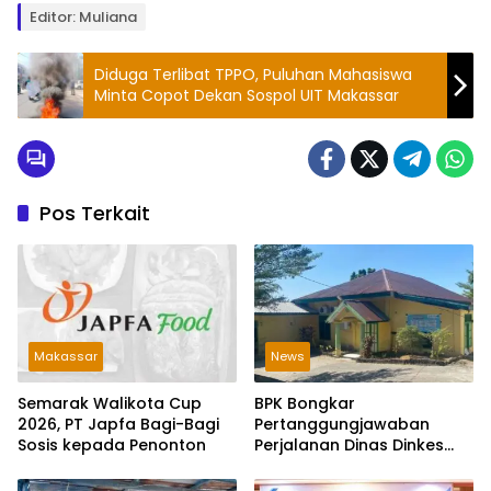
Editor: Muliana
Diduga Terlibat TPPO, Puluhan Mahasiswa
Minta Copot Dekan Sospol UIT Makassar
Pos Terkait
Makassar
News
Semarak Walikota Cup
BPK Bongkar
2026, PT Japfa Bagi-Bagi
Pertanggungjawaban
Sosis kepada Penonton
Perjalanan Dinas Dinkes
Parepare Rp70,5 Juta
Tanpa Bukti Pengeluaran