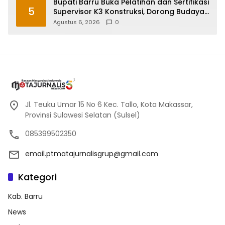
Bupati Barru Buka Pelatihan dan Sertifikasi
5
Supervisor K3 Konstruksi, Dorong Budaya
Zero Accident
Agustus 6, 2026
0
Jl. Teuku Umar 15 No 6 Kec. Tallo, Kota Makassar,
Provinsi Sulawesi Selatan (Sulsel)
085399502350
email.ptmatajurnalisgrup@gmail.com
Kategori
Kab. Barru
News