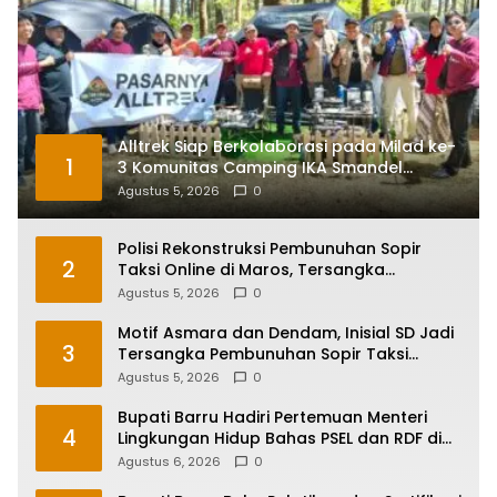
Alltrek Siap Berkolaborasi pada Milad ke-
1
3 Komunitas Camping IKA Smandel
Makassar di Malino
Agustus 5, 2026
0
Polisi Rekonstruksi Pembunuhan Sopir
2
Taksi Online di Maros, Tersangka
Peragakan 24 Adegan
Agustus 5, 2026
0
Motif Asmara dan Dendam, Inisial SD Jadi
3
Tersangka Pembunuhan Sopir Taksi
Online di Maros
Agustus 5, 2026
0
Bupati Barru Hadiri Pertemuan Menteri
4
Lingkungan Hidup Bahas PSEL dan RDF di
Sulsel
Agustus 6, 2026
0