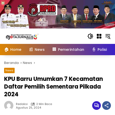
Langsung
ke
konten
🏠
📰
🏢
👮
Home
News
Pemerintahan
Polisi
Beranda
News
News
KPU Barru Umumkan 7 Kecamatan
Daftar Pemilih Sementara Pilkada
2024
Redaksi
2 Min Baca
Agustus 25, 2024