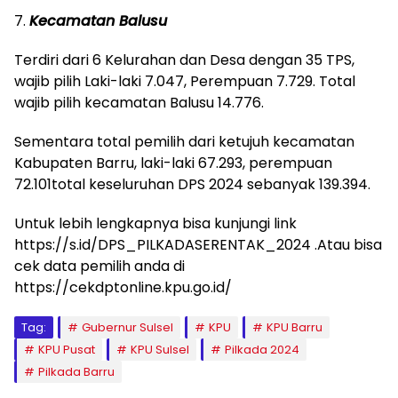
7.
Kecamatan Balusu
Terdiri dari 6 Kelurahan dan Desa dengan 35 TPS,
wajib pilih Laki-laki 7.047, Perempuan 7.729. Total
wajib pilih kecamatan Balusu 14.776.
Sementara total pemilih dari ketujuh kecamatan
Kabupaten Barru, laki-laki 67.293, perempuan
72.101total keseluruhan DPS 2024 sebanyak 139.394.
Untuk lebih lengkapnya bisa kunjungi link
https://s.id/DPS_PILKADASERENTAK_2024 .Atau bisa
cek data pemilih anda di
https://cekdptonline.kpu.go.id/
Tag:
Gubernur Sulsel
KPU
KPU Barru
KPU Pusat
KPU Sulsel
Pilkada 2024
Pilkada Barru