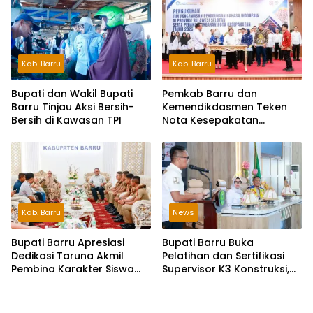
Riil
Kab. Barru
Kab. Barru
Bupati dan Wakil Bupati
Pemkab Barru dan
Barru Tinjau Aksi Bersih-
Kemendikdasmen Teken
Bersih di Kawasan TPI
Nota Kesepakatan
Pelestarian Bahasa
Indonesia dan Bahasa
Daerah
Kab. Barru
News
Bupati Barru Apresiasi
Bupati Barru Buka
Dedikasi Taruna Akmil
Pelatihan dan Sertifikasi
Pembina Karakter Siswa
Supervisor K3 Konstruksi,
Sekolah Rakyat
Dorong Budaya Zero
Accident