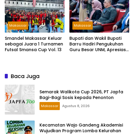
Makassar
Makassar
Smandel Makassar Keluar
Bupati dan Wakil Bupati
sebagai Juara 1 Turnamen
Barru Hadiri Pengukuhan
Futsal Smansa Cup Vol. 13
Guru Besar UNM, Apresiasi
Capaian Prof. Kamaruddin
Hasan
Baca Juga
Semarak Walikota Cup 2026, PT Japfa
Bagi-Bagi Sosis kepada Penonton
Makassar
Agustus 8, 2026
Kecamatan Wajo Gandeng Akademisi
Wujudkan Program Lomba Kelurahan