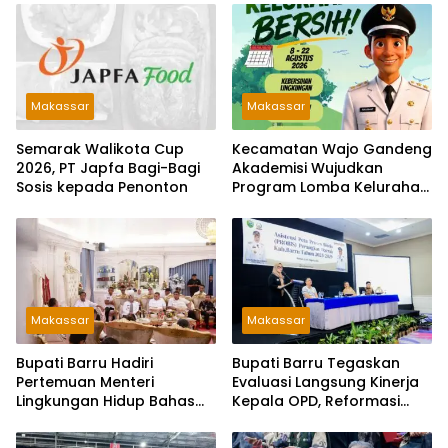
Makassar
Makassar
Semarak Walikota Cup
Kecamatan Wajo Gandeng
2026, PT Japfa Bagi-Bagi
Akademisi Wujudkan
Sosis kepada Penonton
Program Lomba Kelurahan
Bersih
Makassar
Makassar
Bupati Barru Hadiri
Bupati Barru Tegaskan
Pertemuan Menteri
Evaluasi Langsung Kinerja
Lingkungan Hidup Bahas
Kepala OPD, Reformasi
PSEL dan RDF di Sulsel
Birokrasi Jadi Prioritas