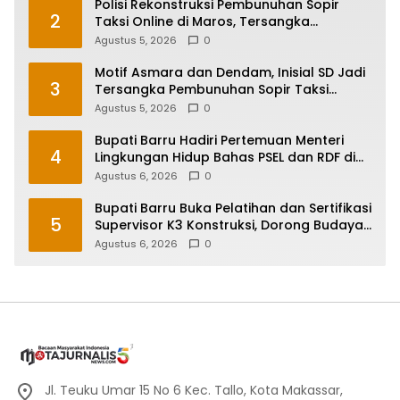
Polisi Rekonstruksi Pembunuhan Sopir
2
Taksi Online di Maros, Tersangka
Peragakan 24 Adegan
Agustus 5, 2026
0
Motif Asmara dan Dendam, Inisial SD Jadi
3
Tersangka Pembunuhan Sopir Taksi
Online di Maros
Agustus 5, 2026
0
Bupati Barru Hadiri Pertemuan Menteri
4
Lingkungan Hidup Bahas PSEL dan RDF di
Sulsel
Agustus 6, 2026
0
Bupati Barru Buka Pelatihan dan Sertifikasi
5
Supervisor K3 Konstruksi, Dorong Budaya
Zero Accident
Agustus 6, 2026
0
Jl. Teuku Umar 15 No 6 Kec. Tallo, Kota Makassar,