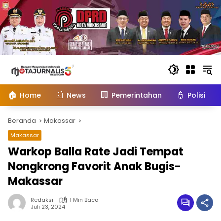
Langsung
ke
konten
🏠
📰
🏢
👮
Home
News
Pemerintahan
Polisi
Beranda
Makassar
Makassar
Warkop Balla Rate Jadi Tempat
Nongkrong Favorit Anak Bugis-
Makassar
Redaksi
1 Min Baca
Juli 23, 2024