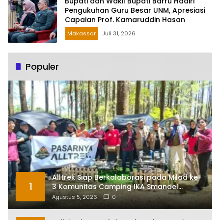
Bupati dan Wakil Bupati Barru Hadiri
Pengukuhan Guru Besar UNM, Apresiasi
Capaian Prof. Kamaruddin Hasan
Makassar
Juli 31, 2026
Populer
Alltrek Siap Berkolaborasi pada Milad ke-
1
3 Komunitas Camping IKA Smandel
Makassar di Malino
Agustus 5, 2026
0