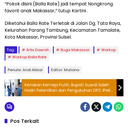
“Pokok disini (Balla Rate) jadi tempat Nongkrong
favorit anak Makassar,” tutup Kartini .
Diketahui Balla Rate Terletak di Jalan Dg. Tata Raya,
Kelurahan Parang Tambung, Kecamatan Tamalate,
Kota Makassar, Provinsi Sulsel.
Tag:
Artis Daerah
Bugis Makassar
Warkop
Warkop Balla Rate
Penulis: Andi Akbar
Editor: Muliana
Kenakan Kemeja Putih, Bupati Suardi Saleh
Hadiri Pelantikan dan Pengukuhan DPC IPeKB
Barru
Pos Terkait