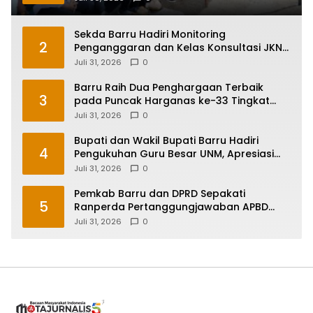
Sekda Barru Hadiri Monitoring
2
Penganggaran dan Kelas Konsultasi JKN
2026 Bersama BPJS Kesehatan di
Juli 31, 2026
0
Makassar
Barru Raih Dua Penghargaan Terbaik
3
pada Puncak Harganas ke-33 Tingkat
Sulawesi Selatan
Juli 31, 2026
0
Bupati dan Wakil Bupati Barru Hadiri
4
Pengukuhan Guru Besar UNM, Apresiasi
Capaian Prof. Kamaruddin Hasan
Juli 31, 2026
0
Pemkab Barru dan DPRD Sepakati
5
Ranperda Pertanggungjawaban APBD
2025, Perkuat Komitmen Tata Kelola dan
Juli 31, 2026
0
Perlindungan Anak