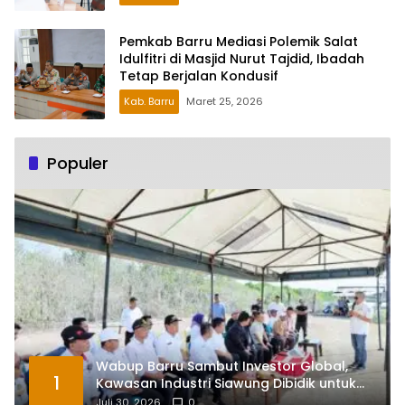
Pemkab Barru Mediasi Polemik Salat
Idulfitri di Masjid Nurut Tajdid, Ibadah
Tetap Berjalan Kondusif
Kab. Barru
Maret 25, 2026
Populer
Wabup Barru Sambut Investor Global,
1
Kawasan Industri Siawung Dibidik untuk
Hilirisasi Bawang Putih
Juli 30, 2026
0