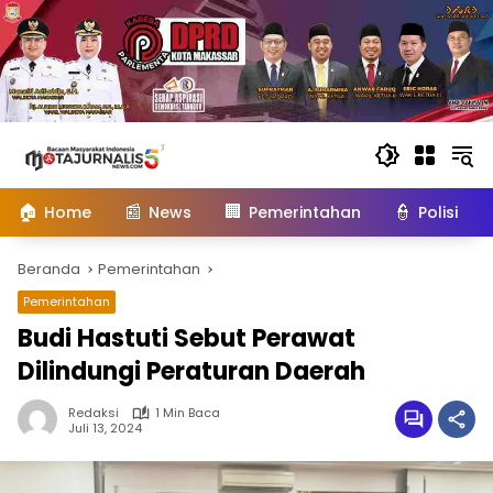
Langsung
ke
konten
🏠
📰
🏢
👮
Home
News
Pemerintahan
Polisi
Beranda
Pemerintahan
Pemerintahan
Budi Hastuti Sebut Perawat
Dilindungi Peraturan Daerah
Redaksi
1 Min Baca
Juli 13, 2024