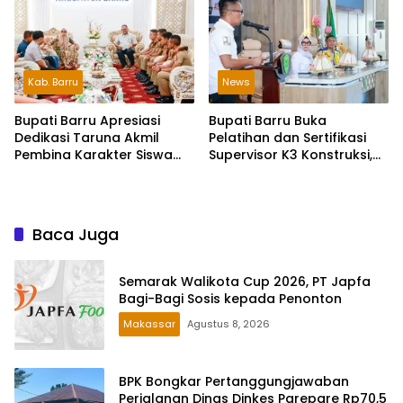
Daerah
Kab. Barru
News
Bupati Barru Apresiasi
Bupati Barru Buka
Dedikasi Taruna Akmil
Pelatihan dan Sertifikasi
Pembina Karakter Siswa
Supervisor K3 Konstruksi,
Sekolah Rakyat
Dorong Budaya Zero
Accident
Baca Juga
Semarak Walikota Cup 2026, PT Japfa
Bagi-Bagi Sosis kepada Penonton
Makassar
Agustus 8, 2026
BPK Bongkar Pertanggungjawaban
Perjalanan Dinas Dinkes Parepare Rp70,5