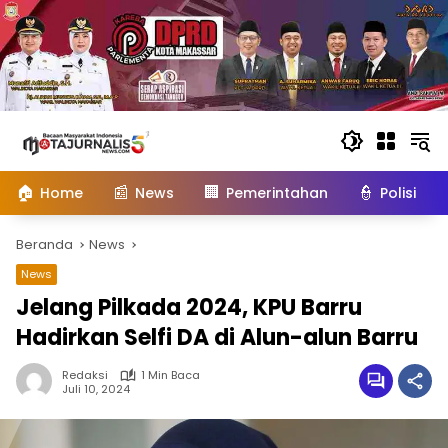
Langsung
ke
konten
🏠
📰
🏢
👮
Home
News
Pemerintahan
Polisi
Beranda
News
News
Jelang Pilkada 2024, KPU Barru
Hadirkan Selfi DA di Alun-alun Barru
Redaksi
1 Min Baca
Juli 10, 2024