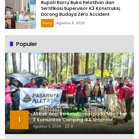
Bupati Barru Buka Pelatihan dan
Sertifikasi Supervisor K3 Konstruksi,
Dorong Budaya Zero Accident
News
Agustus 6, 2026
Populer
Alltrek Siap Berkolaborasi pada Milad ke-
1
3 Komunitas Camping IKA Smandel
Makassar di Malino
Agustus 5, 2026
0