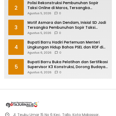
Polisi Rekonstruksi Pembunuhan Sopir
2
Taksi Online di Maros, Tersangka
Peragakan 24 Adegan
Agustus 5, 2026
0
Motif Asmara dan Dendam, Inisial SD Jadi
3
Tersangka Pembunuhan Sopir Taksi
Online di Maros
Agustus 5, 2026
0
Bupati Barru Hadiri Pertemuan Menteri
4
Lingkungan Hidup Bahas PSEL dan RDF di
Sulsel
Agustus 6, 2026
0
Bupati Barru Buka Pelatihan dan Sertifikasi
5
Supervisor K3 Konstruksi, Dorong Budaya
Zero Accident
Agustus 6, 2026
0
Jl. Teuku Umar 15 No 6 Kec. Tallo, Kota Makassar,