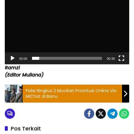
00:00
00:30
Ramzi
(Editor Muliana)
Polisi Ringkus 2 Mucikari Prostitusi Onlina Via
MiChat di Barru
Pos Terkait