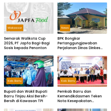
Makassar
News
Semarak Walikota Cup
BPK Bongkar
2026, PT Japfa Bagi-Bagi
Pertanggungjawaban
Sosis kepada Penonton
Perjalanan Dinas Dinkes
Parepare Rp70,5 Juta
Tanpa Bukti Pengeluaran
Riil
Kab. Barru
Kab. Barru
Bupati dan Wakil Bupati
Pemkab Barru dan
Barru Tinjau Aksi Bersih-
Kemendikdasmen Teken
Bersih di Kawasan TPI
Nota Kesepakatan
Pelestarian Bahasa
Indonesia dan Bahasa