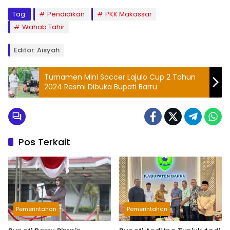
Tag:
Pendidikan
PKK Makassar
Wahab Tahir
Editor: Aisyah
Turnamen Mini Soccer Lajulo Cup 2 Tahun
2024 Resmi Dibuka Bupati Barru
Pos Terkait
Pemerintahan
Pemerintahan