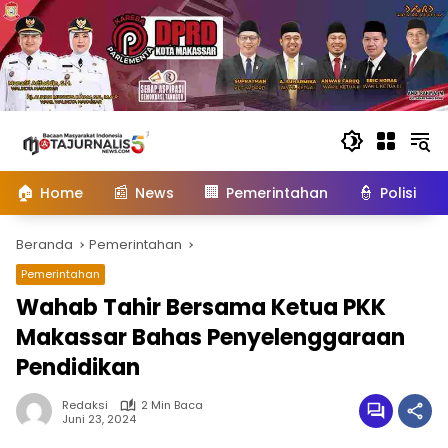
Langsung
ke
konten
🏠
📰
🏢
👮
Home
News
Pemerintahan
Polisi
Beranda
Pemerintahan
Pemerintahan
Wahab Tahir Bersama Ketua PKK
Makassar Bahas Penyelenggaraan
Pendidikan
Redaksi
2 Min Baca
Juni 23, 2024