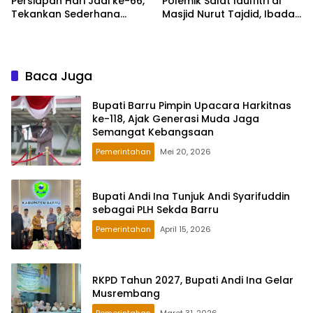
Persiapan Hari Jadi ke-66,
Polemik Salat Idulfitri di
Tekankan Sederhana
Masjid Nurut Tajdid, Ibadah
Namun Bermakna
Tetap Berjalan Kondusif
Baca Juga
Bupati Barru Pimpin Upacara Harkitnas
ke-118, Ajak Generasi Muda Jaga
Semangat Kebangsaan
Pemerintahan
Mei 20, 2026
Bupati Andi Ina Tunjuk Andi Syarifuddin
sebagai PLH Sekda Barru
Pemerintahan
April 15, 2026
RKPD Tahun 2027, Bupati Andi Ina Gelar
Musrembang
Pemerintahan
Maret 31, 2026