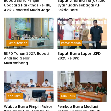
Bupati Barru Pimpin
Bupati Andi Ina Tunjuk Andi
Upacara Harkitnas ke-118,
Syarifuddin sebagai PLH
Ajak Generasi Muda Jaga
Sekda Barru
Semangat Kebangsaan
Pemerintahan
Pemerintahan
RKPD Tahun 2027, Bupati
Bupati Barru Lapor LKPD
Andi Ina Gelar
2025 ke BPK
Musrembang
Kab. Barru
Kab. Barru
Wabup Barru Pimpin Rakor
Pemkab Barru Mediasi