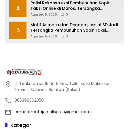
Polisi Rekonstruksi Pembunuhan Sopir
4
Taksi Online di Maros, Tersangka
Peragakan 24 Adegan
Agustus 5, 2026
0
Motif Asmara dan Dendam, Inisial SD Jadi
5
Tersangka Pembunuhan Sopir Taksi
Online di Maros
Agustus 5, 2026
0
Jl. Teuku Umar 15 No 6 Kec. Tallo, Kota Makassar,
Provinsi Sulawesi Selatan (Sulsel)
085399502350
email.ptmatajurnalisgrup@gmail.com
Kategori