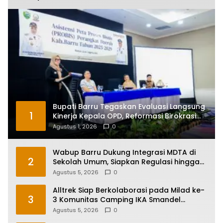
Bupati Barru Tegaskan Evaluasi Langsung
1
Kinerja Kepala OPD, Reformasi Birokrasi
Jadi Prioritas
Agustus 1, 2026
0
Wabup Barru Dukung Integrasi MDTA di
2
Sekolah Umum, Siapkan Regulasi hingga
Tim Khusus
Agustus 5, 2026
0
Alltrek Siap Berkolaborasi pada Milad ke-
3
3 Komunitas Camping IKA Smandel
Makassar di Malino
Agustus 5, 2026
0