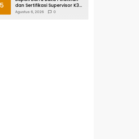
5
dan Sertifikasi Supervisor K3
Konstruksi, Dorong Budaya
Agustus 6, 2026
0
Zero Accident