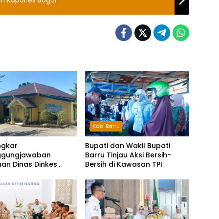
Kab. Barru
ngkar
Bupati dan Wakil Bupati
ggungjawaban
Barru Tinjau Aksi Bersih-
nan Dinas Dinkes
Bersih di Kawasan TPI
re Rp70,5 Juta Tanpa
engeluaran Riil