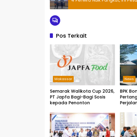
Pos Terkait
Makassar
News
Semarak Walikota Cup 2026,
BPK Bo
PT Japfa Bagi-Bagi Sosis
Pertan
kepada Penonton
Perjala
Parepa
Bukti P