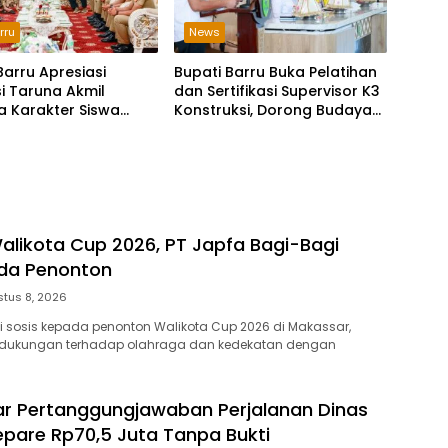
rru
News
Barru Apresiasi
Bupati Barru Buka Pelatihan
i Taruna Akmil
dan Sertifikasi Supervisor K3
a Karakter Siswa
Konstruksi, Dorong Budaya
h Rakyat
Zero Accident
likota Cup 2026, PT Japfa Bagi-Bagi
ada Penonton
tus 8, 2026
i sosis kepada penonton Walikota Cup 2026 di Makassar,
 dukungan terhadap olahraga dan kedekatan dengan
r Pertanggungjawaban Perjalanan Dinas
epare Rp70,5 Juta Tanpa Bukti