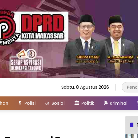
Sabtu, 8 Agustus 2026
👮
🤝
🏛️
🚔
ahan
Polisi
Sosial
Politik
Kriminal