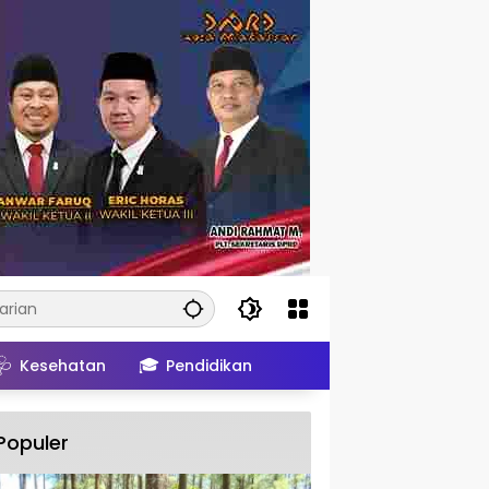
🩺
🎓
Kesehatan
Pendidikan
Populer