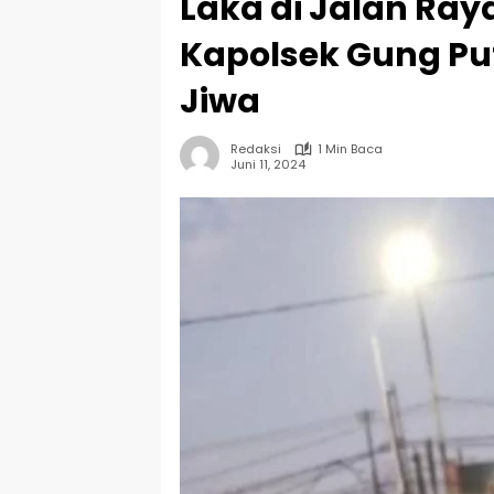
Laka di Jalan Ray
Kapolsek Gung Put
Jiwa
Redaksi
1 Min Baca
Juni 11, 2024