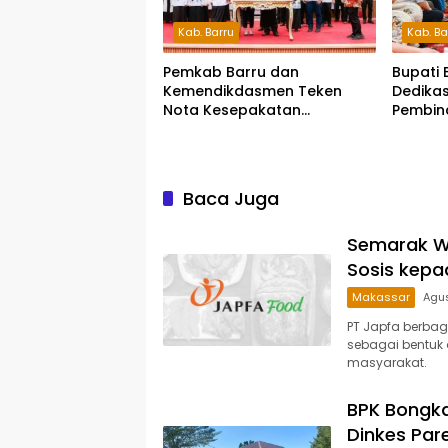
Kab. Barru
Kab. Ba
Pemkab Barru dan
Bupati 
Kemendikdasmen Teken
Dedikas
Nota Kesepakatan
Pembin
Pelestarian Bahasa
Sekola
Indonesia dan Bahasa
Daerah
Baca Juga
Semarak Wa
Sosis kep
Makassar
Agus
PT Japfa berbag
sebagai bentuk
masyarakat.
BPK Bongka
Dinkes Par