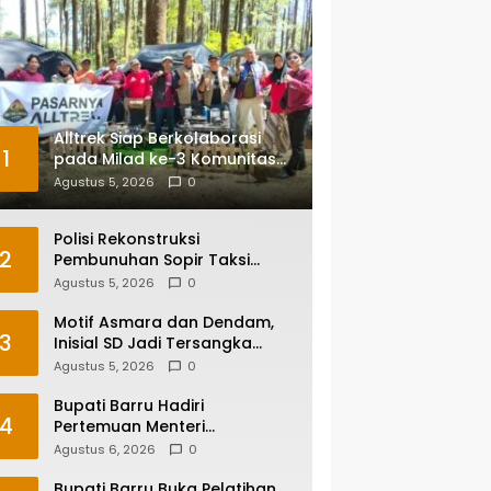
Alltrek Siap Berkolaborasi
1
pada Milad ke-3 Komunitas
Camping IKA Smandel
Agustus 5, 2026
0
Makassar di Malino
Polisi Rekonstruksi
2
Pembunuhan Sopir Taksi
Online di Maros, Tersangka
Agustus 5, 2026
0
Peragakan 24 Adegan
Motif Asmara dan Dendam,
3
Inisial SD Jadi Tersangka
Pembunuhan Sopir Taksi
Agustus 5, 2026
0
Online di Maros
Bupati Barru Hadiri
4
Pertemuan Menteri
Lingkungan Hidup Bahas PSEL
Agustus 6, 2026
0
dan RDF di Sulsel
Bupati Barru Buka Pelatihan