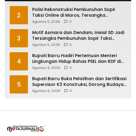
Polisi Rekonstruksi Pembunuhan Sopir
2
Taksi Online di Maros, Tersangka
Peragakan 24 Adegan
Agustus 5, 2026
0
Motif Asmara dan Dendam, Inisial SD Jadi
3
Tersangka Pembunuhan Sopir Taksi
Online di Maros
Agustus 5, 2026
0
Bupati Barru Hadiri Pertemuan Menteri
4
Lingkungan Hidup Bahas PSEL dan RDF di
Sulsel
Agustus 6, 2026
0
Bupati Barru Buka Pelatihan dan Sertifikasi
5
Supervisor K3 Konstruksi, Dorong Budaya
Zero Accident
Agustus 6, 2026
0