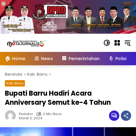
Langsung
ke
konten
🏠
📰
🏢
👮
Home
News
Pemerintahan
Polisi
Beranda
Kab. Barru
Kab. Barru
Bupati Barru Hadiri Acara
Anniversary Semut ke-4 Tahun
Redaksi
2 Min Baca
Maret 3, 2024