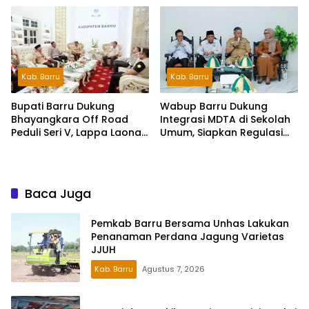
Indonesia dan Bahasa
Daerah
Kab. Barru
Kab. Barru
Wabup Barru Dukung
Bupati Barru Dukung
Integrasi MDTA di Sekolah
Bhayangkara Off Road
Umum, Siapkan Regulasi
Peduli Seri V, Lappa Laona
hingga Tim Khusus
Siap Sambut Ratusan
Peserta
Baca Juga
Pemkab Barru Bersama Unhas Lakukan
Penanaman Perdana Jagung Varietas
JJUH
Kab. Barru
Agustus 7, 2026