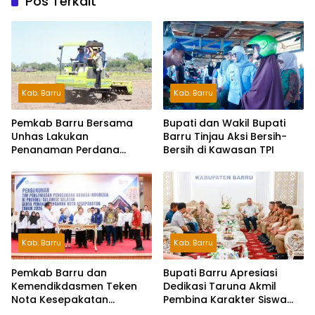
Pos Terkait
Kab. Barru
Kab. Barru
Pemkab Barru Bersama
Bupati dan Wakil Bupati
Unhas Lakukan
Barru Tinjau Aksi Bersih-
Penanaman Perdana
Bersih di Kawasan TPI
Jagung Varietas JJUH
Kab. Barru
Kab. Barru
Pemkab Barru dan
Bupati Barru Apresiasi
Kemendikdasmen Teken
Dedikasi Taruna Akmil
Nota Kesepakatan
Pembina Karakter Siswa
Pelestarian Bahasa
Sekolah Rakyat