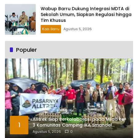
Wabup Barru Dukung Integrasi MDTA di
Sekolah Umum, Siapkan Regulasi hingga
Tim Khusus
Kab. Barru
Agustus 5, 2026
Populer
Alltrek Siap Berkolaborasi pada Milad ke-
1
3 Komunitas Camping IKA Smandel
Makassar di Malino
Agustus 5, 2026
0