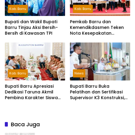
Kab. Barru
Kab. Barru
Bupati dan Wakil Bupati
Pemkab Barru dan
Barru Tinjau Aksi Bersih-
Kemendikdasmen Teken
Bersih di Kawasan TPI
Nota Kesepakatan
Pelestarian Bahasa
Indonesia dan Bahasa
Daerah
Kab. Barru
News
Bupati Barru Apresiasi
Bupati Barru Buka
Dedikasi Taruna Akmil
Pelatihan dan Sertifikasi
Pembina Karakter Siswa
Supervisor K3 Konstruksi,
Sekolah Rakyat
Dorong Budaya Zero
Accident
Baca Juga