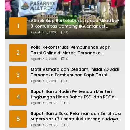
Alltrek Siap Berkolaborasi pada Milad ke-
1
3 Komunitas Camping IKA Smandel
Makassar di Malino
Agustus 5, 2026
0
Polisi Rekonstruksi Pembunuhan Sopir
2
Taksi Online di Maros, Tersangka
Peragakan 24 Adegan
Agustus 5, 2026
0
Motif Asmara dan Dendam, Inisial SD Jadi
3
Tersangka Pembunuhan Sopir Taksi
Online di Maros
Agustus 5, 2026
0
Bupati Barru Hadiri Pertemuan Menteri
4
Lingkungan Hidup Bahas PSEL dan RDF di
Sulsel
Agustus 6, 2026
0
Bupati Barru Buka Pelatihan dan Sertifikasi
5
Supervisor K3 Konstruksi, Dorong Budaya
Zero Accident
Agustus 6, 2026
0