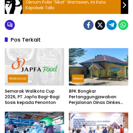
Oknum Polisi “Sikat” Wartawan, InI Kata
Kapolsek Tallo
Pos Terkait
Makassar
News
Semarak Walikota Cup
BPK Bongkar
2026, PT Japfa Bagi-Bagi
Pertanggungjawaban
Sosis kepada Penonton
Perjalanan Dinas Dinkes
Parepare Rp70,5 Juta
Tanpa Bukti Pengeluaran
Riil