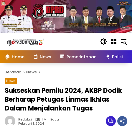
Langsung
ke
konten
🏠
📰
🏢
👮
Home
News
Pemerintahan
Polisi
Beranda
News
News
Sukseskan Pemilu 2024, AKBP Dodik
Berharap Petugas Linmas Ikhlas
Dalam Menjalankan Tugas
Redaksi
1 Min Baca
Februari 1, 2024