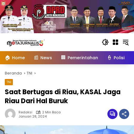
Langsung
ke
konten
🏠
📰
🏢
👮
Home
News
Pemerintahan
Polisi
Beranda
TNI
TNI
Saat Bertugas di Riau, KASAL Jaga
Riau Dari Hal Buruk
Redaksi
2 Min Baca
Januari 28, 2024