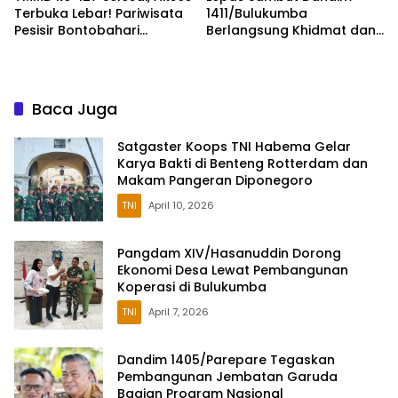
Terbuka Lebar! Pariwisata
1411/Bulukumba
Pesisir Bontobahari
Berlangsung Khidmat dan
Diprediksi Kian Ramai
Penuh Keakraban
Baca Juga
Satgaster Koops TNI Habema Gelar
Karya Bakti di Benteng Rotterdam dan
Makam Pangeran Diponegoro
TNI
April 10, 2026
Pangdam XIV/Hasanuddin Dorong
Ekonomi Desa Lewat Pembangunan
Koperasi di Bulukumba
TNI
April 7, 2026
Dandim 1405/Parepare Tegaskan
Pembangunan Jembatan Garuda
Bagian Program Nasional