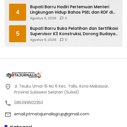
Bupati Barru Hadiri Pertemuan Menteri
4
Lingkungan Hidup Bahas PSEL dan RDF di
Sulsel
Agustus 6, 2026
0
Bupati Barru Buka Pelatihan dan Sertifikasi
5
Supervisor K3 Konstruksi, Dorong Budaya
Zero Accident
Agustus 6, 2026
0
Jl. Teuku Umar 15 No 6 Kec. Tallo, Kota Makassar,
Provinsi Sulawesi Selatan (Sulsel)
085399502350
email.ptmatajurnalisgrup@gmail.com