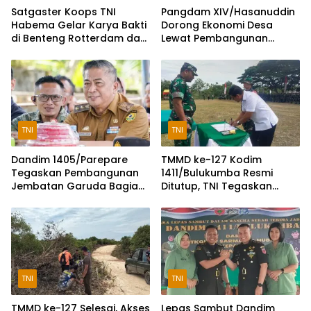
Satgaster Koops TNI
Pangdam XIV/Hasanuddin
Habema Gelar Karya Bakti
Dorong Ekonomi Desa
di Benteng Rotterdam dan
Lewat Pembangunan
Makam Pangeran
Koperasi di Bulukumba
Diponegoro
TNI
TNI
Dandim 1405/Parepare
TMMD ke-127 Kodim
Tegaskan Pembangunan
1411/Bulukumba Resmi
Jembatan Garuda Bagian
Ditutup, TNI Tegaskan
Program Nasional
Komitmen Membangun
Desa
TNI
TNI
TMMD ke-127 Selesai, Akses
Lepas Sambut Dandim