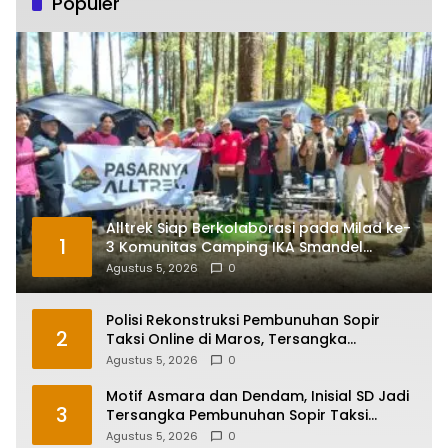
Populer
Alltrek Siap Berkolaborasi pada Milad ke-
1
3 Komunitas Camping IKA Smandel
Makassar di Malino
Agustus 5, 2026
0
Polisi Rekonstruksi Pembunuhan Sopir
2
Taksi Online di Maros, Tersangka
Peragakan 24 Adegan
Agustus 5, 2026
0
Motif Asmara dan Dendam, Inisial SD Jadi
3
Tersangka Pembunuhan Sopir Taksi
Online di Maros
Agustus 5, 2026
0