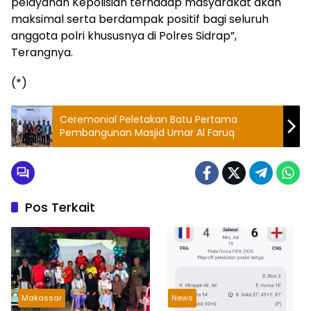
pelayanan Kepolisian terhadap masyarakat akan
maksimal serta berdampak positif bagi seluruh
anggota polri khususnya di Polres Sidrap”,
Terangnya.
(*)
Ceremonial Peletakan Batu Pertama
Pembangunan Masjid Umar Al Faruq
Pos Terkait
Makassar
News