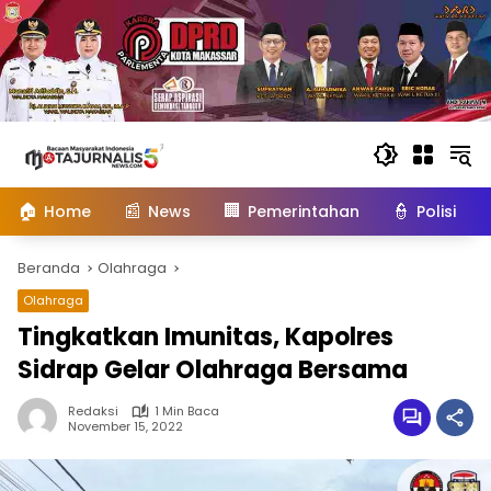
Langsung
ke
konten
🏠
📰
🏢
👮
Home
News
Pemerintahan
Polisi
Beranda
Olahraga
Olahraga
Tingkatkan Imunitas, Kapolres
Sidrap Gelar Olahraga Bersama
Redaksi
1 Min Baca
November 15, 2022