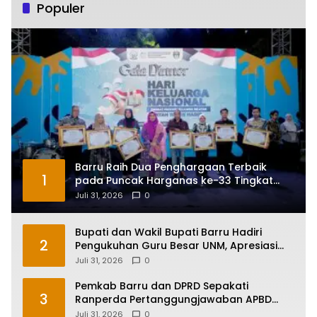
Populer
Barru Raih Dua Penghargaan Terbaik
1
pada Puncak Harganas ke-33 Tingkat
Sulawesi Selatan
Juli 31, 2026
0
Bupati dan Wakil Bupati Barru Hadiri
2
Pengukuhan Guru Besar UNM, Apresiasi
Capaian Prof. Kamaruddin Hasan
Juli 31, 2026
0
Pemkab Barru dan DPRD Sepakati
3
Ranperda Pertanggungjawaban APBD
2025, Perkuat Komitmen Tata Kelola dan
Juli 31, 2026
0