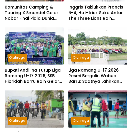
Komunitas Camping &
Inggris Taklukkan Prancis
Touring X Smandel Gelar
6-4, Hat-trick Saka Antar
Nobar Final Piala Dunia
The Three Lions Raih
2026, Dengan Semarak
Peringkat Ketiga Piala
Door Prize
Dunia 2026
Olahraga
Olahraga
Bupati Andi Ina Tutup Liga
Liga Ramang U-17 2026
Ramang U-17 2026, SSB
Resmi Bergulir, Wabup
Hibridah Barru Raih Gelar
Barru: Saatnya Lahirkan
Juara
Penerus Ramang
Olahraga
Olahraga