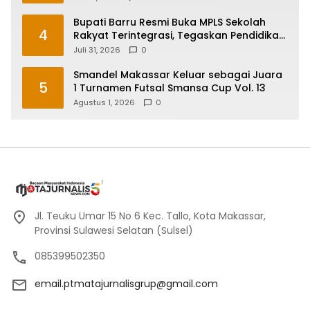
Perlindungan Anak
Bupati Barru Resmi Buka MPLS Sekolah
4
Rakyat Terintegrasi, Tegaskan Pendidikan
Kunci Masa Depan Generasi
Juli 31, 2026
0
Smandel Makassar Keluar sebagai Juara
5
1 Turnamen Futsal Smansa Cup Vol. 13
Agustus 1, 2026
0
Jl. Teuku Umar 15 No 6 Kec. Tallo, Kota Makassar,
Provinsi Sulawesi Selatan (Sulsel)
085399502350
email.ptmatajurnalisgrup@gmail.com