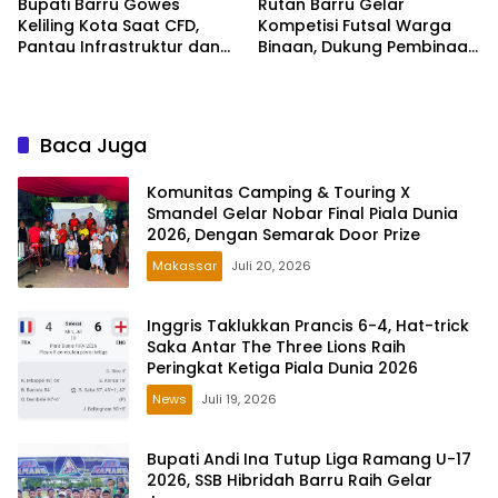
Bupati Barru Gowes
Rutan Barru Gelar
Keliling Kota Saat CFD,
Kompetisi Futsal Warga
Pantau Infrastruktur dan
Binaan, Dukung Pembinaan
Ajak Warga Hidup Sehat
dan Kebersamaan
Baca Juga
Komunitas Camping & Touring X
Smandel Gelar Nobar Final Piala Dunia
2026, Dengan Semarak Door Prize
Makassar
Juli 20, 2026
Inggris Taklukkan Prancis 6-4, Hat-trick
Saka Antar The Three Lions Raih
Peringkat Ketiga Piala Dunia 2026
News
Juli 19, 2026
Bupati Andi Ina Tutup Liga Ramang U-17
2026, SSB Hibridah Barru Raih Gelar