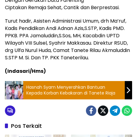
Dengan Gerakan Duta Parenting
Ciptakan Remaja Sehat, Cantik dan Berprestasi.
Turut hadir, Asisten Administrasi Umum, drh Ma’ruf,
Kadis Pendidikan Andi Adnan Azis,S.STP, Kadis PMD.
PPKB. PPA Jamaluddin,S.Sos, MH, Kacabdin UPTD
Wilayah VIII Sulsel, Syahrir Makkasau. Direktur RSUD,
drg Ulfa Nurul Huda, Camat Tanete Rilau Akmaluddin
S.STP M. Si. Dan TP. PKK Taneterilau.
(Indasari/Hms)
Hasnah Syam Menyerahkan Bantuan
Kepada Korban Kebakaran di Tanete Riaja
Pos Terkait