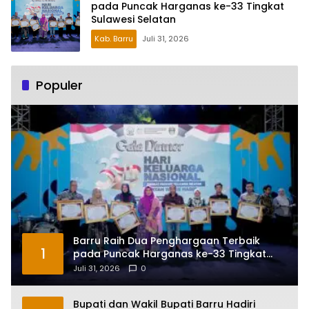
pada Puncak Harganas ke-33 Tingkat
Sulawesi Selatan
Kab. Barru
Juli 31, 2026
Populer
Barru Raih Dua Penghargaan Terbaik
1
pada Puncak Harganas ke-33 Tingkat
Sulawesi Selatan
Juli 31, 2026
0
Bupati dan Wakil Bupati Barru Hadiri