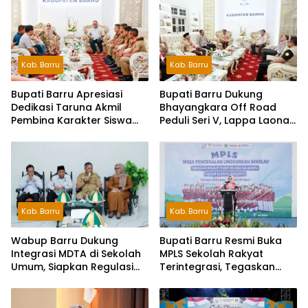
Kab. Barru
Kab. Barru
Bupati Barru Apresiasi
Bupati Barru Dukung
Dedikasi Taruna Akmil
Bhayangkara Off Road
Pembina Karakter Siswa
Peduli Seri V, Lappa Laona
Sekolah Rakyat
Siap Sambut Ratusan
Peserta
Kab. Barru
Kab. Barru
Wabup Barru Dukung
Bupati Barru Resmi Buka
Integrasi MDTA di Sekolah
MPLS Sekolah Rakyat
Umum, Siapkan Regulasi
Terintegrasi, Tegaskan
hingga Tim Khusus
Pendidikan Kunci Masa
Depan Generasi