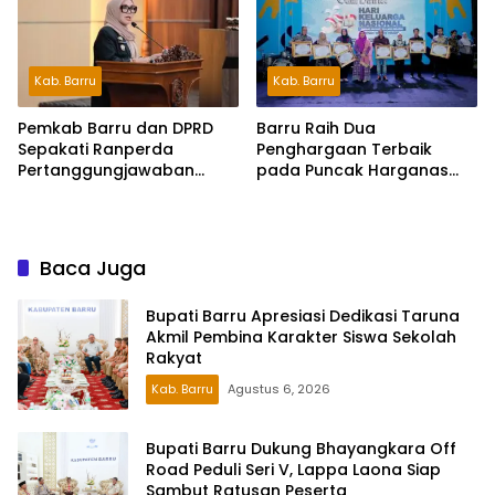
Kab. Barru
Kab. Barru
Pemkab Barru dan DPRD
Barru Raih Dua
Sepakati Ranperda
Penghargaan Terbaik
Pertanggungjawaban
pada Puncak Harganas
APBD 2025, Perkuat
ke-33 Tingkat Sulawesi
Komitmen Tata Kelola dan
Selatan
Perlindungan Anak
Baca Juga
Bupati Barru Apresiasi Dedikasi Taruna
Akmil Pembina Karakter Siswa Sekolah
Rakyat
Kab. Barru
Agustus 6, 2026
Bupati Barru Dukung Bhayangkara Off
Road Peduli Seri V, Lappa Laona Siap
Sambut Ratusan Peserta