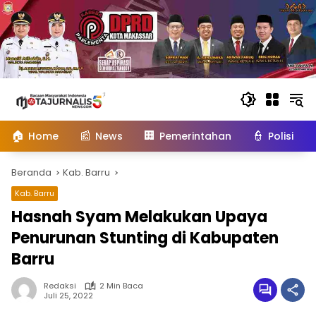
Langsung
ke
konten
🏠
📰
🏢
👮
Home
News
Pemerintahan
Polisi
Beranda
Kab. Barru
Kab. Barru
Hasnah Syam Melakukan Upaya
Penurunan Stunting di Kabupaten
Barru
Redaksi
2 Min Baca
Juli 25, 2022