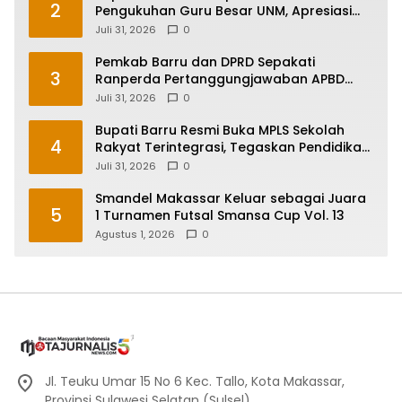
2
Pengukuhan Guru Besar UNM, Apresiasi
Capaian Prof. Kamaruddin Hasan
Juli 31, 2026
0
Pemkab Barru dan DPRD Sepakati
3
Ranperda Pertanggungjawaban APBD
2025, Perkuat Komitmen Tata Kelola dan
Juli 31, 2026
0
Perlindungan Anak
Bupati Barru Resmi Buka MPLS Sekolah
4
Rakyat Terintegrasi, Tegaskan Pendidikan
Kunci Masa Depan Generasi
Juli 31, 2026
0
Smandel Makassar Keluar sebagai Juara
5
1 Turnamen Futsal Smansa Cup Vol. 13
Agustus 1, 2026
0
Jl. Teuku Umar 15 No 6 Kec. Tallo, Kota Makassar,
Provinsi Sulawesi Selatan (Sulsel)