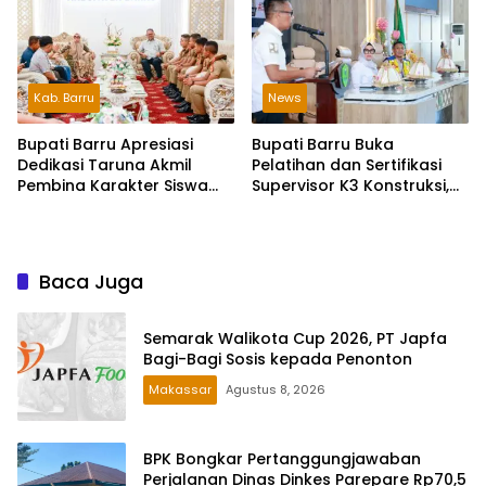
Daerah
Kab. Barru
News
Bupati Barru Apresiasi
Bupati Barru Buka
Dedikasi Taruna Akmil
Pelatihan dan Sertifikasi
Pembina Karakter Siswa
Supervisor K3 Konstruksi,
Sekolah Rakyat
Dorong Budaya Zero
Accident
Baca Juga
Semarak Walikota Cup 2026, PT Japfa
Bagi-Bagi Sosis kepada Penonton
Makassar
Agustus 8, 2026
BPK Bongkar Pertanggungjawaban
Perjalanan Dinas Dinkes Parepare Rp70,5