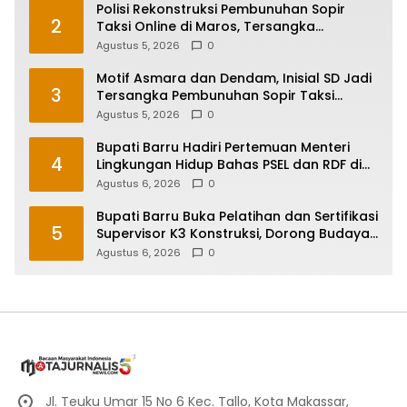
Polisi Rekonstruksi Pembunuhan Sopir
2
Taksi Online di Maros, Tersangka
Peragakan 24 Adegan
Agustus 5, 2026
0
Motif Asmara dan Dendam, Inisial SD Jadi
3
Tersangka Pembunuhan Sopir Taksi
Online di Maros
Agustus 5, 2026
0
Bupati Barru Hadiri Pertemuan Menteri
4
Lingkungan Hidup Bahas PSEL dan RDF di
Sulsel
Agustus 6, 2026
0
Bupati Barru Buka Pelatihan dan Sertifikasi
5
Supervisor K3 Konstruksi, Dorong Budaya
Zero Accident
Agustus 6, 2026
0
Jl. Teuku Umar 15 No 6 Kec. Tallo, Kota Makassar,