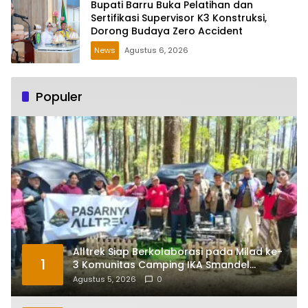
Bupati Barru Buka Pelatihan dan
Sertifikasi Supervisor K3 Konstruksi,
Dorong Budaya Zero Accident
News
Agustus 6, 2026
Populer
Alltrek Siap Berkolaborasi pada Milad ke-
1
3 Komunitas Camping IKA Smandel
Makassar di Malino
Agustus 5, 2026
0