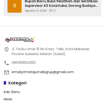
Bupati Barru Buka Pelatihan dan Sertifikasi
5
Supervisor K3 Konstruksi, Dorong Budaya
Zero Accident
Agustus 6, 2026
0
Jl. Teuku Umar 15 No 6 Kec. Tallo, Kota Makassar,
Provinsi Sulawesi Selatan (Sulsel)
085399502350
email.ptmatajurnalisgrup@gmail.com
Kategori
Kab. Barru
News