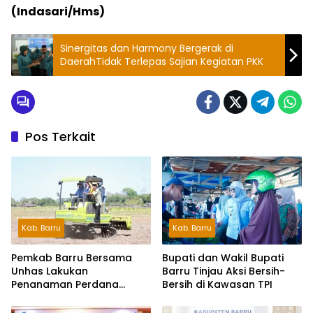
(Indasari/Hms)
Sinergitas dan Harmony Bergerak di
DaerahTidak Terlepas Sajian Kegiatan PKK
Pos Terkait
Kab. Barru
Kab. Barru
Pemkab Barru Bersama
Bupati dan Wakil Bupati
Unhas Lakukan
Barru Tinjau Aksi Bersih-
Penanaman Perdana
Bersih di Kawasan TPI
Jagung Varietas JJUH