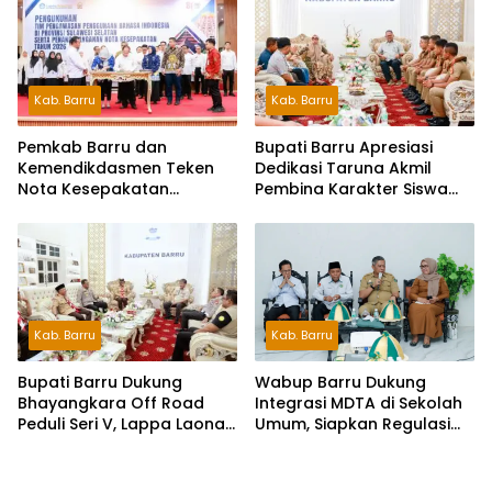
Kab. Barru
Kab. Barru
Pemkab Barru dan
Bupati Barru Apresiasi
Kemendikdasmen Teken
Dedikasi Taruna Akmil
Nota Kesepakatan
Pembina Karakter Siswa
Pelestarian Bahasa
Sekolah Rakyat
Indonesia dan Bahasa
Daerah
Kab. Barru
Kab. Barru
Wabup Barru Dukung
Bupati Barru Dukung
Integrasi MDTA di Sekolah
Bhayangkara Off Road
Umum, Siapkan Regulasi
Peduli Seri V, Lappa Laona
hingga Tim Khusus
Siap Sambut Ratusan
Peserta