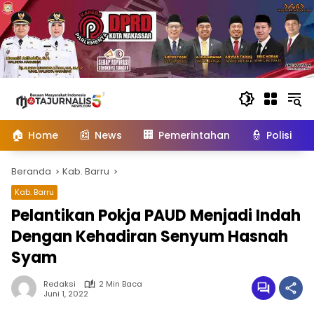
Langsung
ke
konten
🏠
📰
🏢
👮
Home
News
Pemerintahan
Polisi
Beranda
Kab. Barru
Kab. Barru
Pelantikan Pokja PAUD Menjadi Indah
Dengan Kehadiran Senyum Hasnah
Syam
Redaksi
2 Min Baca
Juni 1, 2022