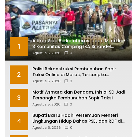
Alltrek Siap Berkolaborasi pada Milad ke-
1
3 Komunitas Camping IKA Smandel
Makassar di Malino
Agustus 5, 2026
0
Polisi Rekonstruksi Pembunuhan Sopir
2
Taksi Online di Maros, Tersangka
Peragakan 24 Adegan
Agustus 5, 2026
0
Motif Asmara dan Dendam, Inisial SD Jadi
3
Tersangka Pembunuhan Sopir Taksi
Online di Maros
Agustus 5, 2026
0
Bupati Barru Hadiri Pertemuan Menteri
4
Lingkungan Hidup Bahas PSEL dan RDF di
Sulsel
Agustus 6, 2026
0