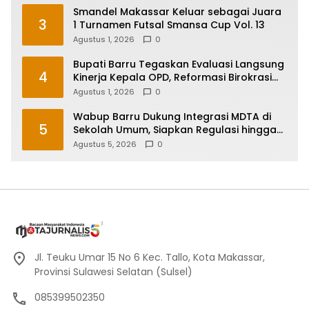
Smandel Makassar Keluar sebagai Juara
3
1 Turnamen Futsal Smansa Cup Vol. 13
Agustus 1, 2026
0
Bupati Barru Tegaskan Evaluasi Langsung
4
Kinerja Kepala OPD, Reformasi Birokrasi
Jadi Prioritas
Agustus 1, 2026
0
Wabup Barru Dukung Integrasi MDTA di
5
Sekolah Umum, Siapkan Regulasi hingga
Tim Khusus
Agustus 5, 2026
0
Jl. Teuku Umar 15 No 6 Kec. Tallo, Kota Makassar,
Provinsi Sulawesi Selatan (Sulsel)
085399502350