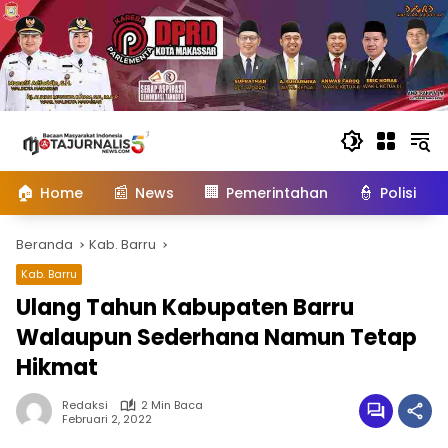
Langsung
ke
konten
🏠
📰
🏢
👮
Home
News
Pemerintahan
Polisi
Beranda
Kab. Barru
Kab. Barru
Ulang Tahun Kabupaten Barru
Walaupun Sederhana Namun Tetap
Hikmat
Redaksi
2 Min Baca
Februari 2, 2022