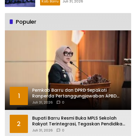
Kab. Barru
Juli 31, 2026
Populer
Pemkab Barru dan DPRD Sepakati
1
Ranperda Pertanggungjawaban APBD
2025, Perkuat Komitmen Tata Kelola dan
Juli 31, 2026
0
Perlindungan Anak
Bupati Barru Resmi Buka MPLS Sekolah
2
Rakyat Terintegrasi, Tegaskan Pendidikan
Kunci Masa Depan Generasi
Juli 31, 2026
0