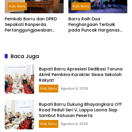
Kab. Barru
Kab. Barru
Pemkab Barru dan DPRD
Barru Raih Dua
Sepakati Ranperda
Penghargaan Terbaik
Pertanggungjawaban
pada Puncak Harganas
APBD 2025, Perkuat
ke-33 Tingkat Sulawesi
Komitmen Tata Kelola dan
Selatan
Perlindungan Anak
Baca Juga
Bupati Barru Apresiasi Dedikasi Taruna
Akmil Pembina Karakter Siswa Sekolah
Rakyat
Kab. Barru
Agustus 6, 2026
Bupati Barru Dukung Bhayangkara Off
Road Peduli Seri V, Lappa Laona Siap
Sambut Ratusan Peserta
Kab. Barru
Agustus 6, 2026