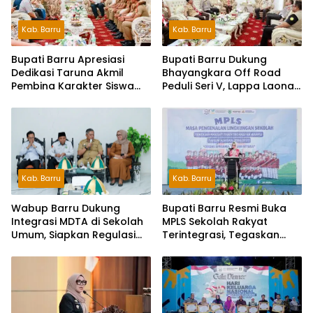
Kab. Barru
Kab. Barru
Bupati Barru Apresiasi
Bupati Barru Dukung
Dedikasi Taruna Akmil
Bhayangkara Off Road
Pembina Karakter Siswa
Peduli Seri V, Lappa Laona
Sekolah Rakyat
Siap Sambut Ratusan
Peserta
Kab. Barru
Kab. Barru
Wabup Barru Dukung
Bupati Barru Resmi Buka
Integrasi MDTA di Sekolah
MPLS Sekolah Rakyat
Umum, Siapkan Regulasi
Terintegrasi, Tegaskan
hingga Tim Khusus
Pendidikan Kunci Masa
Depan Generasi