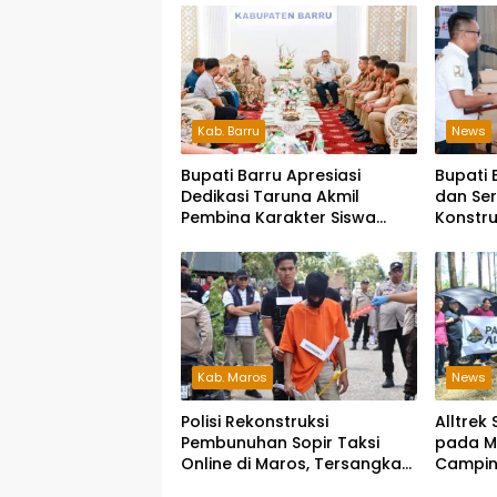
Kab. Barru
News
Bupati Barru Apresiasi
Bupati 
Dedikasi Taruna Akmil
dan Ser
Pembina Karakter Siswa
Konstru
Sekolah Rakyat
Zero Ac
Kab. Maros
News
Polisi Rekonstruksi
Alltrek
Pembunuhan Sopir Taksi
pada M
Online di Maros, Tersangka
Campin
Peragakan 24 Adegan
Makassa