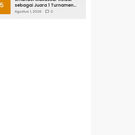
5
sebagai Juara 1 Turnamen
Futsal Smansa Cup Vol. 13
Agustus 1, 2026
0