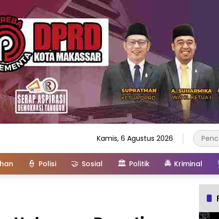
Kamis, 6 Agustus 2026
👮
🤝
🏛️
🚔
ahan
Polisi
Sosial
Politik
Kriminal