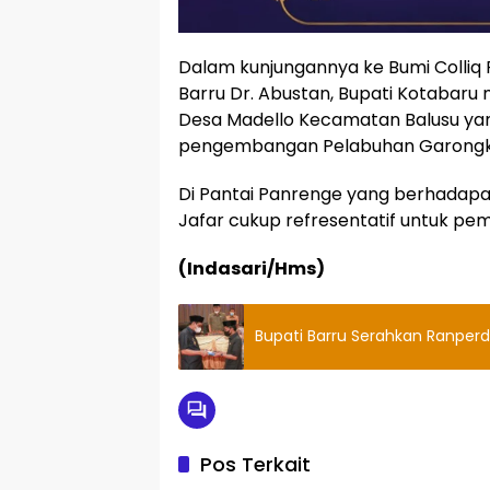
Dalam kunjungannya ke Bumi Colliq 
Barru Dr. Abustan, Bupati Kotaba
Desa Madello Kecamatan Balusu yan
pengembangan Pelabuhan Garongk
Di Pantai Panrenge yang berhadapa
Jafar cukup refresentatif untuk 
(Indasari/Hms)
Bupati Barru Serahkan Ranper
Pos Terkait