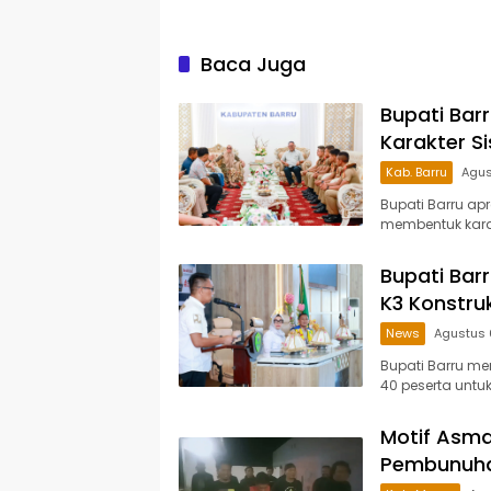
Baca Juga
Bupati Bar
Karakter S
Kab. Barru
Agus
Bupati Barru ap
membentuk karak
Bupati Barr
K3 Konstru
News
Agustus 
Bupati Barru mem
40 peserta unt
Motif Asma
Pembunuhan