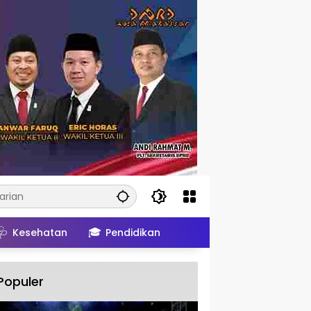
🩺
🎓
Kesehatan
Pendidikan
Populer