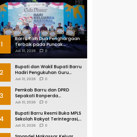
Barru Raih Dua Penghargaan
1
Terbaik pada Puncak
Harganas ke-33 Tingkat
Juli 31, 2026
0
Sulawesi Selatan
Bupati dan Wakil Bupati Barru
2
Hadiri Pengukuhan Guru
Besar UNM, Apresiasi Capaian
Juli 31, 2026
0
Prof. Kamaruddin Hasan
Pemkab Barru dan DPRD
3
Sepakati Ranperda
Pertanggungjawaban APBD
Juli 31, 2026
0
2025, Perkuat Komitmen Tata
Kelola dan Perlindungan Anak
Bupati Barru Resmi Buka MPLS
4
Sekolah Rakyat Terintegrasi,
Tegaskan Pendidikan Kunci
Juli 31, 2026
0
Masa Depan Generasi
Smandel Makassar Keluar