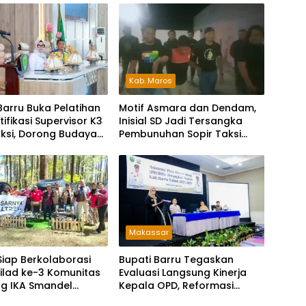
Kab. Maros
Barru Buka Pelatihan
Motif Asmara dan Dendam,
tifikasi Supervisor K3
Inisial SD Jadi Tersangka
ksi, Dorong Budaya
Pembunuhan Sopir Taksi
cident
Online di Maros
Makassar
 Siap Berkolaborasi
Bupati Barru Tegaskan
ilad ke-3 Komunitas
Evaluasi Langsung Kinerja
g IKA Smandel
Kepala OPD, Reformasi
r di Malino
Birokrasi Jadi Prioritas