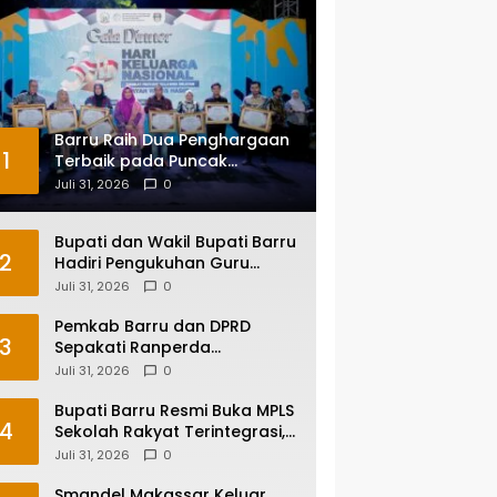
Barru Raih Dua Penghargaan
1
Terbaik pada Puncak
Harganas ke-33 Tingkat
Juli 31, 2026
0
Sulawesi Selatan
Bupati dan Wakil Bupati Barru
2
Hadiri Pengukuhan Guru
Besar UNM, Apresiasi Capaian
Juli 31, 2026
0
Prof. Kamaruddin Hasan
Pemkab Barru dan DPRD
3
Sepakati Ranperda
Pertanggungjawaban APBD
Juli 31, 2026
0
2025, Perkuat Komitmen Tata
Kelola dan Perlindungan Anak
Bupati Barru Resmi Buka MPLS
4
Sekolah Rakyat Terintegrasi,
Tegaskan Pendidikan Kunci
Juli 31, 2026
0
Masa Depan Generasi
Smandel Makassar Keluar