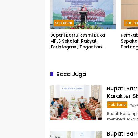
Kab. Barru
Kab. Ba
Bupati Barru Resmi Buka
Pemkab
MPLS Sekolah Rakyat
Sepaka
Terintegrasi, Tegaskan
Pertan
Pendidikan Kunci Masa
2025, 
Depan Generasi
Tata Ke
Perlin
Baca Juga
Bupati Bar
Karakter S
Kab. Barru
Agus
Bupati Barru ap
membentuk karak
Bupati Bar