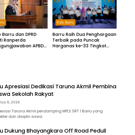
rru
Kab. Barru
 Barru dan DPRD
Barru Raih Dua Penghargaan
ti Ranperda
Terbaik pada Puncak
ggungjawaban APBD
Harganas ke-33 Tingkat
Perkuat Komitmen
Sulawesi Selatan
lola dan
dungan Anak
ru Apresiasi Dedikasi Taruna Akmil Pembina
iswa Sekolah Rakyat
tus 6, 2026
resiasi Taruna Akmil pendamping MPLS SRT 1 Barru yang
ter dan disiplin siswa.
ru Dukung Bhayangkara Off Road Peduli