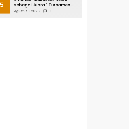
5
sebagai Juara 1 Turnamen
Futsal Smansa Cup Vol. 13
Agustus 1, 2026
0