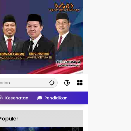
🩺
🎓
Kesehatan
Pendidikan
Populer