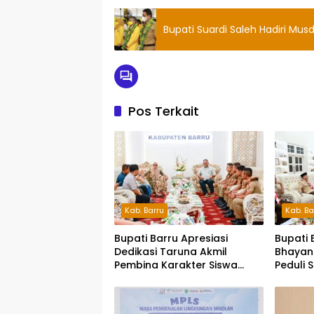
Bupati Suardi Saleh Hadiri Mus
Pos Terkait
Kab. Barru
Kab. Ba
Bupati Barru Apresiasi
Bupati 
Dedikasi Taruna Akmil
Bhayan
Pembina Karakter Siswa
Peduli 
Sekolah Rakyat
Siap S
Pesert