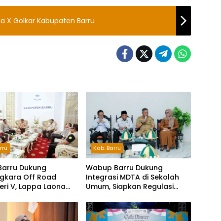
da X Golkar Kabupaten Barru
Kab. Barru
rru
Wabup Barru Dukung
Barru Dukung
Integrasi MDTA di Sekolah
gkara Off Road
Umum, Siapkan Regulasi
Seri V, Lappa Laona
hingga Tim Khusus
ambut Ratusan
a