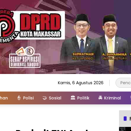
Kamis, 6 Agustus 2026
👮
🤝
🏛️
🚔
ahan
Polisi
Sosial
Politik
Kriminal