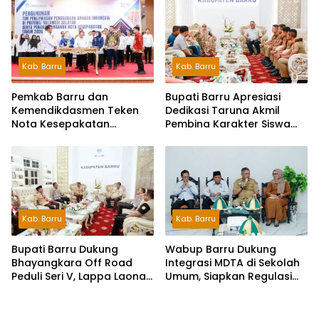
Kab. Barru
Kab. Barru
Pemkab Barru dan
Bupati Barru Apresiasi
Kemendikdasmen Teken
Dedikasi Taruna Akmil
Nota Kesepakatan
Pembina Karakter Siswa
Pelestarian Bahasa
Sekolah Rakyat
Indonesia dan Bahasa
Daerah
Kab. Barru
Kab. Barru
Wabup Barru Dukung
Bupati Barru Dukung
Integrasi MDTA di Sekolah
Bhayangkara Off Road
Umum, Siapkan Regulasi
Peduli Seri V, Lappa Laona
hingga Tim Khusus
Siap Sambut Ratusan
Peserta