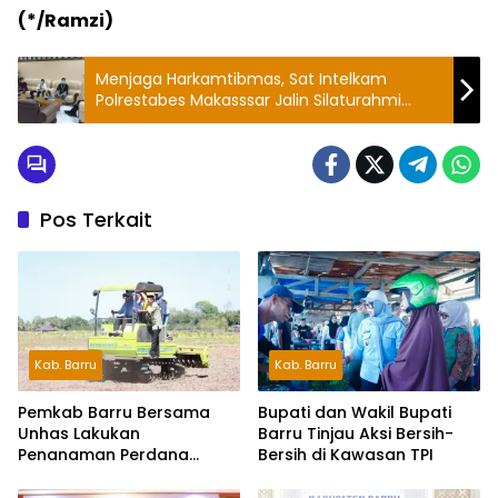
(*/Ramzi)
Menjaga Harkamtibmas, Sat Intelkam
Polrestabes Makasssar Jalin Silaturahmi
dengan Mahasiswa PMII
Pos Terkait
Kab. Barru
Kab. Barru
Pemkab Barru Bersama
Bupati dan Wakil Bupati
Unhas Lakukan
Barru Tinjau Aksi Bersih-
Penanaman Perdana
Bersih di Kawasan TPI
Jagung Varietas JJUH