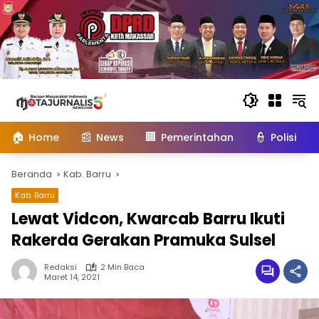
Langsung
ke
konten
🏠
📰
🏢
👮
Home
News
Pemerintahan
Polisi
Beranda
Kab. Barru
Kab. Barru
Lewat Vidcon, Kwarcab Barru Ikuti
Rakerda Gerakan Pramuka Sulsel
Redaksi
2 Min Baca
Maret 14, 2021