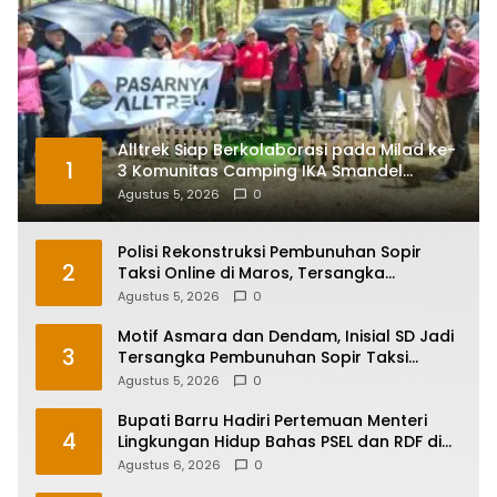
Alltrek Siap Berkolaborasi pada Milad ke-
1
3 Komunitas Camping IKA Smandel
Makassar di Malino
Agustus 5, 2026
0
Polisi Rekonstruksi Pembunuhan Sopir
2
Taksi Online di Maros, Tersangka
Peragakan 24 Adegan
Agustus 5, 2026
0
Motif Asmara dan Dendam, Inisial SD Jadi
3
Tersangka Pembunuhan Sopir Taksi
Online di Maros
Agustus 5, 2026
0
Bupati Barru Hadiri Pertemuan Menteri
4
Lingkungan Hidup Bahas PSEL dan RDF di
Sulsel
Agustus 6, 2026
0