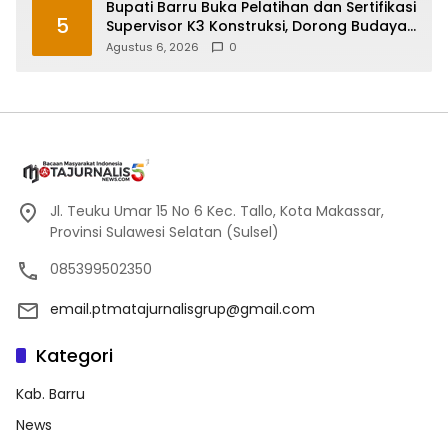
Bupati Barru Buka Pelatihan dan Sertifikasi
5
Supervisor K3 Konstruksi, Dorong Budaya
Zero Accident
Agustus 6, 2026
0
Jl. Teuku Umar 15 No 6 Kec. Tallo, Kota Makassar,
Provinsi Sulawesi Selatan (Sulsel)
085399502350
email.ptmatajurnalisgrup@gmail.com
Kategori
Kab. Barru
News