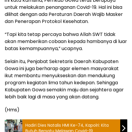
ini kata Kamsina, Pemkab Gowa terus berupaya
untuk melakukan penanganan Covid-19. Hal ini bisa
dilihat dengan ada Peraturan Daerah Wajib Masker
dan Penerapan Protokol Kesehatan.
“Tapi kita tetap percaya bahwa Allah SWT tidak
akan memberikan cobaan kepada hambanya di luar
batas kemampuannya,” ucapnya.
Selain itu, Penjabat Sekretaris Daerah Kabupaten
Gowa ini juga berharap agar elemen masyarakat
ikut membantu menyukseskan dan mendukung
program kegiatan lima tahun kedepan. Sehingga
Kabupaten Gowa semakin maju dan sejahtera agar
lebih baik lagi di masa yang akan datang.
(Hms)
Hadiri Dies Natalis HMI Ke-74, Kapolri: Kita
Butuh Bersatu Melawan Covid-19