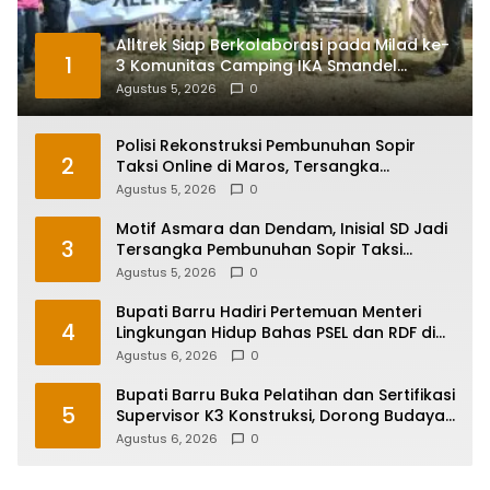
Alltrek Siap Berkolaborasi pada Milad ke-
1
3 Komunitas Camping IKA Smandel
Makassar di Malino
Agustus 5, 2026
0
Polisi Rekonstruksi Pembunuhan Sopir
2
Taksi Online di Maros, Tersangka
Peragakan 24 Adegan
Agustus 5, 2026
0
Motif Asmara dan Dendam, Inisial SD Jadi
3
Tersangka Pembunuhan Sopir Taksi
Online di Maros
Agustus 5, 2026
0
Bupati Barru Hadiri Pertemuan Menteri
4
Lingkungan Hidup Bahas PSEL dan RDF di
Sulsel
Agustus 6, 2026
0
Bupati Barru Buka Pelatihan dan Sertifikasi
5
Supervisor K3 Konstruksi, Dorong Budaya
Zero Accident
Agustus 6, 2026
0