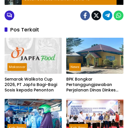
Pos Terkait
Makassar
News
Semarak Walikota Cup
BPK Bongkar
2026, PT Japfa Bagi-Bagi
Pertanggungjawaban
Sosis kepada Penonton
Perjalanan Dinas Dinkes
Parepare Rp70,5 Juta
Tanpa Bukti Pengeluaran
Riil
Kab. Barru
Kab. Barru