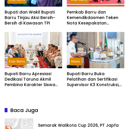
Bupati dan Wakil Bupati
Pemkab Barru dan
Barru Tinjau Aksi Bersih-
Kemendikdasmen Teken
Bersih di Kawasan TPI
Nota Kesepakatan
Pelestarian Bahasa
Indonesia dan Bahasa
Daerah
Kab. Barru
News
Bupati Barru Apresiasi
Bupati Barru Buka
Dedikasi Taruna Akmil
Pelatihan dan Sertifikasi
Pembina Karakter Siswa
Supervisor K3 Konstruksi,
Sekolah Rakyat
Dorong Budaya Zero
Accident
Baca Juga
Semarak Walikota Cup 2026, PT Japfa