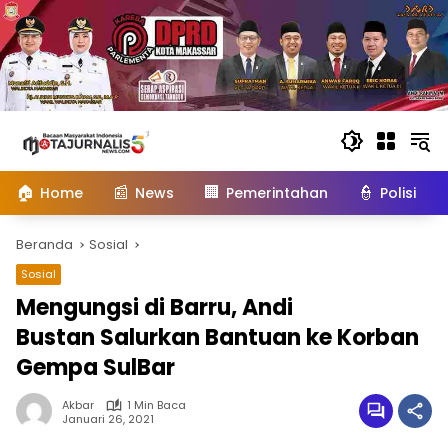
Langsung
ke
konten
🏠
📰
🏢
👮
Home
News
Pemerintahan
Polisi
Beranda
Sosial
Sosial
Mengungsi di Barru, Andi
Bustan Salurkan Bantuan ke Korban
Gempa SulBar
Akbar
1 Min Baca
Januari 26, 2021