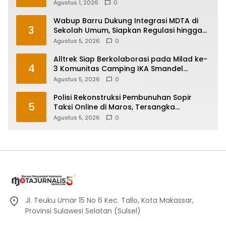
Jadi Prioritas
Agustus 1, 2026
0
Wabup Barru Dukung Integrasi MDTA di
3
Sekolah Umum, Siapkan Regulasi hingga
Tim Khusus
Agustus 5, 2026
0
Alltrek Siap Berkolaborasi pada Milad ke-
4
3 Komunitas Camping IKA Smandel
Makassar di Malino
Agustus 5, 2026
0
Polisi Rekonstruksi Pembunuhan Sopir
5
Taksi Online di Maros, Tersangka
Peragakan 24 Adegan
Agustus 5, 2026
0
Jl. Teuku Umar 15 No 6 Kec. Tallo, Kota Makassar,
Provinsi Sulawesi Selatan (Sulsel)