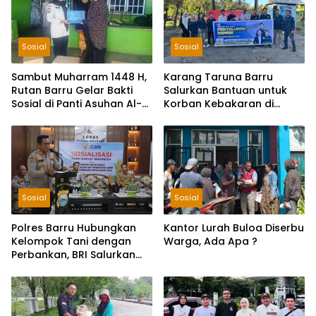
Sosial
Sosial
Sambut Muharram 1448 H,
Karang Taruna Barru
Rutan Barru Gelar Bakti
Salurkan Bantuan untuk
Sosial di Panti Asuhan Al-
Korban Kebakaran di
Qasimiyah
Balusu, Donasi Terkumpul
Rp2 Juta
Sosial
Sosial
Polres Barru Hubungkan
Kantor Lurah Buloa Diserbu
Kelompok Tani dengan
Warga, Ada Apa ?
Perbankan, BRI Salurkan
KUR Rp195 Miliar