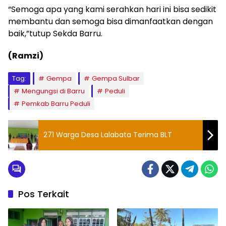
“Semoga apa yang kami serahkan hari ini bisa sedikit
membantu dan semoga bisa dimanfaatkan dengan
baik,”tutup Sekda Barru.
(Ramzi)
Tag:
Gempa
Gempa Sulbar
Mengungsi di Barru
Peduli
Pemkab Barru Peduli
271 Warga Desa Lalabata Terima BLT
Pos Terkait