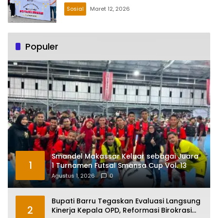
Sosial
Maret 12, 2026
Populer
Smandel Makassar Keluar sebagai Juara
1
1 Turnamen Futsal Smansa Cup Vol. 13
Agustus 1, 2026
0
Bupati Barru Tegaskan Evaluasi Langsung
2
Kinerja Kepala OPD, Reformasi Birokrasi