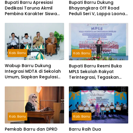
Bupati Barru Apresiasi
Bupati Barru Dukung
Dedikasi Taruna Akmil
Bhayangkara Off Road
Pembina Karakter Siswa
Peduli Seri V, Lappa Laona
Sekolah Rakyat
Siap Sambut Ratusan
Peserta
Kab. Barru
Kab. Barru
Wabup Barru Dukung
Bupati Barru Resmi Buka
Integrasi MDTA di Sekolah
MPLS Sekolah Rakyat
Umum, Siapkan Regulasi
Terintegrasi, Tegaskan
hingga Tim Khusus
Pendidikan Kunci Masa
Depan Generasi
Kab. Barru
Kab. Barru
Pemkab Barru dan DPRD
Barru Raih Dua