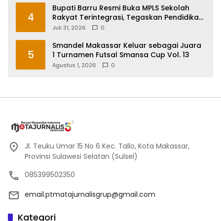
Bupati Barru Resmi Buka MPLS Sekolah
4
Rakyat Terintegrasi, Tegaskan Pendidikan
Kunci Masa Depan Generasi
Juli 31, 2026
0
Smandel Makassar Keluar sebagai Juara
5
1 Turnamen Futsal Smansa Cup Vol. 13
Agustus 1, 2026
0
Jl. Teuku Umar 15 No 6 Kec. Tallo, Kota Makassar,
Provinsi Sulawesi Selatan (Sulsel)
085399502350
email.ptmatajurnalisgrup@gmail.com
Kategori