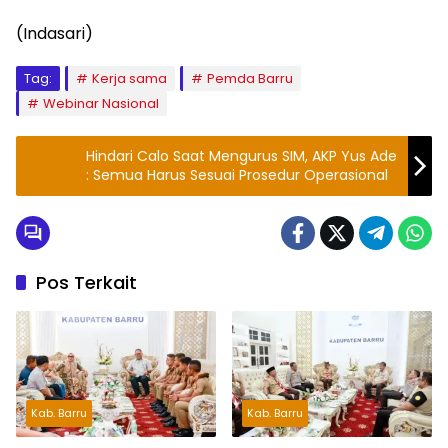
(Indasari)
Tag:
Kerja sama
Pemda Barru
Webinar Nasional
Hindari Calo Saat Mengurus SIM, AKP Yus Ade
: Semua Harus Sesuai Prosedur Operasional
Pos Terkait
Kab. Barru
Kab. Barru