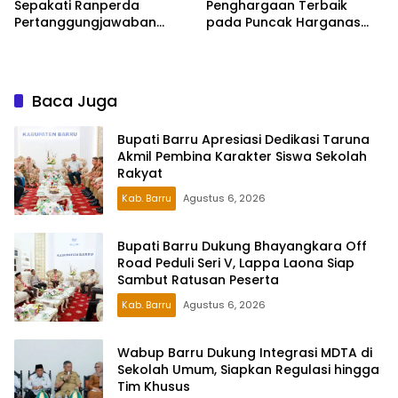
Sepakati Ranperda
Penghargaan Terbaik
Pertanggungjawaban
pada Puncak Harganas
APBD 2025, Perkuat
ke-33 Tingkat Sulawesi
Komitmen Tata Kelola dan
Selatan
Perlindungan Anak
Baca Juga
Bupati Barru Apresiasi Dedikasi Taruna
Akmil Pembina Karakter Siswa Sekolah
Rakyat
Kab. Barru
Agustus 6, 2026
Bupati Barru Dukung Bhayangkara Off
Road Peduli Seri V, Lappa Laona Siap
Sambut Ratusan Peserta
Kab. Barru
Agustus 6, 2026
Wabup Barru Dukung Integrasi MDTA di
Sekolah Umum, Siapkan Regulasi hingga
Tim Khusus