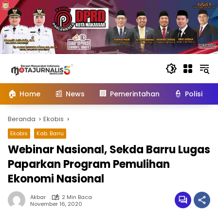
Langsung
ke
konten
🏠
📰
🏢
👮
Home
News
Pemerintahan
Polisi
Beranda
Ekobis
Ekobis
Kab. Barru
Webinar Nasional, Sekda Barru Lugas
Paparkan Program Pemulihan
Ekonomi Nasional
Akbar
2 Min Baca
November 16, 2020