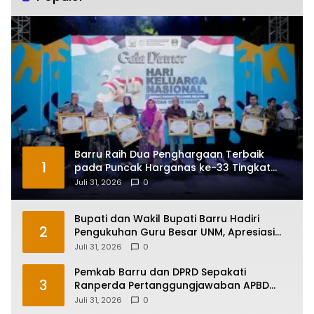
Barru Raih Dua Penghargaan Terbaik
1
pada Puncak Harganas ke-33 Tingkat
Sulawesi Selatan
Juli 31, 2026
0
Bupati dan Wakil Bupati Barru Hadiri
2
Pengukuhan Guru Besar UNM, Apresiasi
Capaian Prof. Kamaruddin Hasan
Juli 31, 2026
0
Pemkab Barru dan DPRD Sepakati
3
Ranperda Pertanggungjawaban APBD
2025, Perkuat Komitmen Tata Kelola dan
Juli 31, 2026
0
Perlindungan Anak