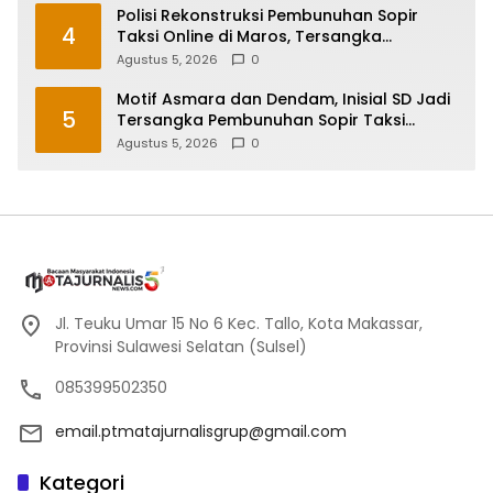
Polisi Rekonstruksi Pembunuhan Sopir
4
Taksi Online di Maros, Tersangka
Peragakan 24 Adegan
Agustus 5, 2026
0
Motif Asmara dan Dendam, Inisial SD Jadi
5
Tersangka Pembunuhan Sopir Taksi
Online di Maros
Agustus 5, 2026
0
Jl. Teuku Umar 15 No 6 Kec. Tallo, Kota Makassar,
Provinsi Sulawesi Selatan (Sulsel)
085399502350
email.ptmatajurnalisgrup@gmail.com
Kategori