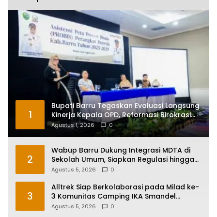
Bupati Barru Tegaskan Evaluasi Langsung
1
Kinerja Kepala OPD, Reformasi Birokrasi
Jadi Prioritas
Agustus 1, 2026
0
Wabup Barru Dukung Integrasi MDTA di
2
Sekolah Umum, Siapkan Regulasi hingga
Tim Khusus
Agustus 5, 2026
0
Alltrek Siap Berkolaborasi pada Milad ke-
3
3 Komunitas Camping IKA Smandel
Makassar di Malino
Agustus 5, 2026
0