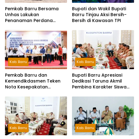
Pemkab Barru Bersama
Bupati dan Wakil Bupati
Unhas Lakukan
Barru Tinjau Aksi Bersih-
Penanaman Perdana
Bersih di Kawasan TPI
Jagung Varietas JJUH
Kab. Barru
Kab. Barru
Pemkab Barru dan
Bupati Barru Apresiasi
Kemendikdasmen Teken
Dedikasi Taruna Akmil
Nota Kesepakatan
Pembina Karakter Siswa
Pelestarian Bahasa
Sekolah Rakyat
Indonesia dan Bahasa
Daerah
Kab. Barru
Kab. Barru