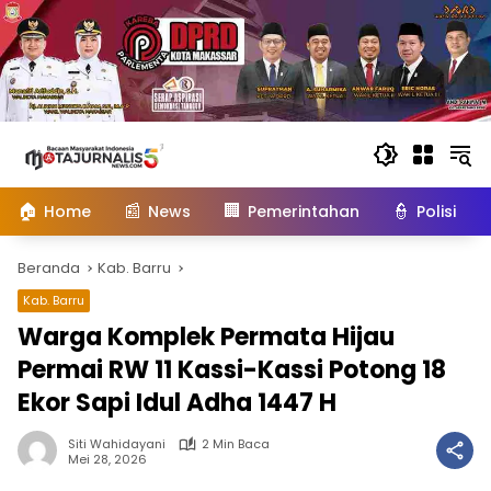
Langsung
ke
konten
🏠
📰
🏢
👮
Home
News
Pemerintahan
Polisi
Beranda
Kab. Barru
Kab. Barru
Warga Komplek Permata Hijau
Permai RW 11 Kassi-Kassi Potong 18
Ekor Sapi Idul Adha 1447 H
Siti Wahidayani
2 Min Baca
Mei 28, 2026