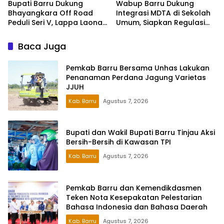
Wabup Barru Dukung
Bupati Barru Dukung
Integrasi MDTA di Sekolah
Bhayangkara Off Road
Umum, Siapkan Regulasi
Peduli Seri V, Lappa Laona
hingga Tim Khusus
Siap Sambut Ratusan
Peserta
Baca Juga
Pemkab Barru Bersama Unhas Lakukan
Penanaman Perdana Jagung Varietas
JJUH
Kab. Barru
Agustus 7, 2026
Bupati dan Wakil Bupati Barru Tinjau Aksi
Bersih-Bersih di Kawasan TPI
Kab. Barru
Agustus 7, 2026
Pemkab Barru dan Kemendikdasmen
Teken Nota Kesepakatan Pelestarian
Bahasa Indonesia dan Bahasa Daerah
Kab. Barru
Agustus 7, 2026