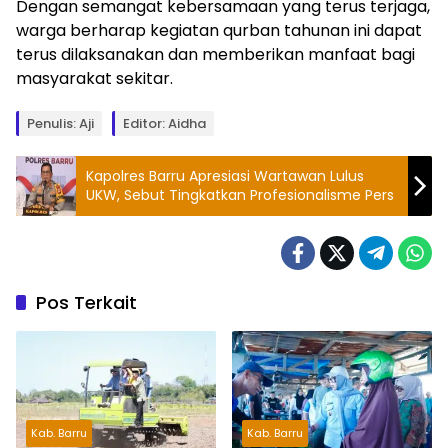
Dengan semangat kebersamaan yang terus terjaga,
warga berharap kegiatan qurban tahunan ini dapat
terus dilaksanakan dan memberikan manfaat bagi
masyarakat sekitar.
Penulis: Aji
Editor: Aidha
Kapolres Barru Apresiasi Wartawan Lulus
UKW, Sebut Tingkatkan Profesionalisme Pers
Pos Terkait
Kab. Barru
Kab. Barru