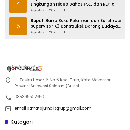
4
Lingkungan Hidup Bahas PSEL dan RDF di
Sulsel
Agustus 6, 2026
0
Bupati Barru Buka Pelatihan dan Sertifikasi
5
Supervisor K3 Konstruksi, Dorong Budaya
Zero Accident
Agustus 6, 2026
0
Jl. Teuku Umar 15 No 6 Kec. Tallo, Kota Makassar,
Provinsi Sulawesi Selatan (Sulsel)
085399502350
email.ptmatajurnalisgrup@gmail.com
Kategori