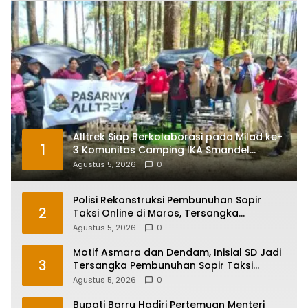
Alltrek Siap Berkolaborasi pada Milad ke-
1
3 Komunitas Camping IKA Smandel
Makassar di Malino
Agustus 5, 2026
0
Polisi Rekonstruksi Pembunuhan Sopir
2
Taksi Online di Maros, Tersangka
Peragakan 24 Adegan
Agustus 5, 2026
0
Motif Asmara dan Dendam, Inisial SD Jadi
3
Tersangka Pembunuhan Sopir Taksi
Online di Maros
Agustus 5, 2026
0
Bupati Barru Hadiri Pertemuan Menteri