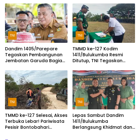
Diponegoro
TNI
TNI
Dandim 1405/Parepare
TMMD ke-127 Kodim
Tegaskan Pembangunan
1411/Bulukumba Resmi
Jembatan Garuda Bagian
Ditutup, TNI Tegaskan
Program Nasional
Komitmen Membangun
Desa
TNI
TNI
TMMD ke-127 Selesai, Akses
Lepas Sambut Dandim
Terbuka Lebar! Pariwisata
1411/Bulukumba
Pesisir Bontobahari
Berlangsung Khidmat dan
Diprediksi Kian Ramai
Penuh Keakraban