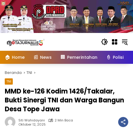
Langsung
ke
konten
🏠
📰
🏢
👮
Home
News
Pemerintahan
Polisi
Beranda
TNI
TNI
MMD ke-126 Kodim 1426/Takalar,
Bukti Sinergi TNI dan Warga Bangun
Desa Tope Jawa
Siti Wahidayani
2 Min Baca
Oktober 12, 2025