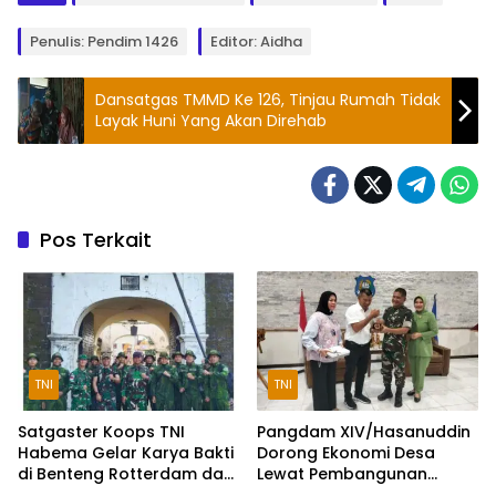
Penulis: Pendim 1426
Editor: Aidha
Dansatgas TMMD Ke 126, Tinjau Rumah Tidak
Layak Huni Yang Akan Direhab
Pos Terkait
TNI
TNI
Satgaster Koops TNI
Pangdam XIV/Hasanuddin
Habema Gelar Karya Bakti
Dorong Ekonomi Desa
di Benteng Rotterdam dan
Lewat Pembangunan
Makam Pangeran
Koperasi di Bulukumba