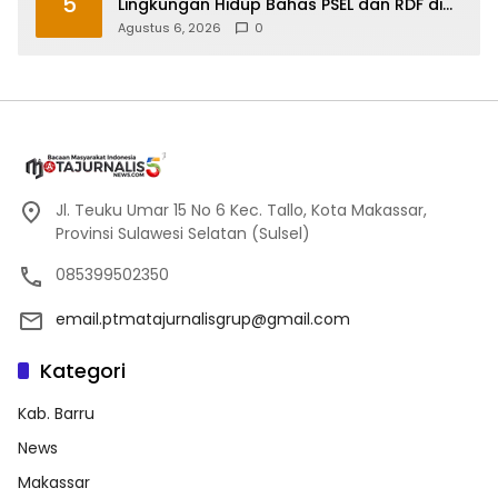
5
Lingkungan Hidup Bahas PSEL dan RDF di
Sulsel
Agustus 6, 2026
0
Jl. Teuku Umar 15 No 6 Kec. Tallo, Kota Makassar,
Provinsi Sulawesi Selatan (Sulsel)
085399502350
email.ptmatajurnalisgrup@gmail.com
Kategori
Kab. Barru
News
Makassar