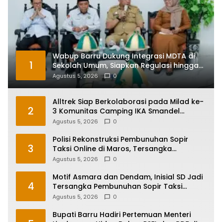
Wabup Barru Dukung Integrasi MDTA di
1
Sekolah Umum, Siapkan Regulasi hingga
Tim Khusus
Agustus 5, 2026
0
Alltrek Siap Berkolaborasi pada Milad ke-
2
3 Komunitas Camping IKA Smandel
Makassar di Malino
Agustus 5, 2026
0
Polisi Rekonstruksi Pembunuhan Sopir
3
Taksi Online di Maros, Tersangka
Peragakan 24 Adegan
Agustus 5, 2026
0
Motif Asmara dan Dendam, Inisial SD Jadi
4
Tersangka Pembunuhan Sopir Taksi
Online di Maros
Agustus 5, 2026
0
Bupati Barru Hadiri Pertemuan Menteri