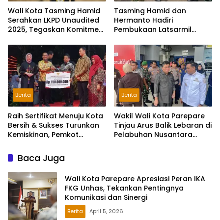
Wali Kota Tasming Hamid
Tasming Hamid dan
Serahkan LKPD Unaudited
Hermanto Hadiri
2025, Tegaskan Komitmen
Pembukaan Latsarmil
Transparansi Keuangan
Komcad Sulsel, 9 ASN
Pemkot Parepare Ambil
Bagian
Berita
Berita
Raih Sertifikat Menuju Kota
Wakil Wali Kota Parepare
Bersih & Sukses Turunkan
Tinjau Arus Balik Lebaran di
Kemiskinan, Pemkot
Pelabuhan Nusantara
Parepare Diganjar
Parepare
Apresiasi Pemprov Sulsel
Baca Juga
Wali Kota Parepare Apresiasi Peran IKA
FKG Unhas, Tekankan Pentingnya
Komunikasi dan Sinergi
Berita
April 5, 2026