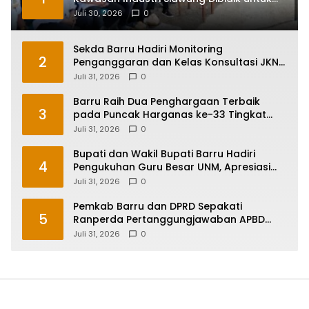
Hilirisasi Bawang Putih
Juli 30, 2026
0
Sekda Barru Hadiri Monitoring
2
Penganggaran dan Kelas Konsultasi JKN
2026 Bersama BPJS Kesehatan di
Juli 31, 2026
0
Makassar
Barru Raih Dua Penghargaan Terbaik
3
pada Puncak Harganas ke-33 Tingkat
Sulawesi Selatan
Juli 31, 2026
0
Bupati dan Wakil Bupati Barru Hadiri
4
Pengukuhan Guru Besar UNM, Apresiasi
Capaian Prof. Kamaruddin Hasan
Juli 31, 2026
0
Pemkab Barru dan DPRD Sepakati
5
Ranperda Pertanggungjawaban APBD
2025, Perkuat Komitmen Tata Kelola dan
Juli 31, 2026
0
Perlindungan Anak