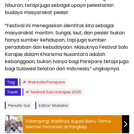
hiburan, tetapi juga sebagai upaya pelestarian
budaya masyarakat pesisir.
“Festival ini menegaskan identitas kita sebagai
masyarakat maritim. Sungai, laut, dan pesisir bukan
hanya sumber kehidupan, tapi juga sumber
peradaban dan kebudayaan. Masuknya Festival Salo
Karajae dalam Kharisma Nusantara adalah
kebanggaan, bukan hanya bagi Parepare tetapi juga
bagi Sulawesi Selatan dan Indonesia,” ungkapnya.
Tag:
Wali kota Parepare
Topik:
Festival Salo Karajae 2025
Penulis: Uul
Editor: Muliana
Didampingi Wakilnya, Bupati Barru Temui
Menteri Pertanian di Pangkep