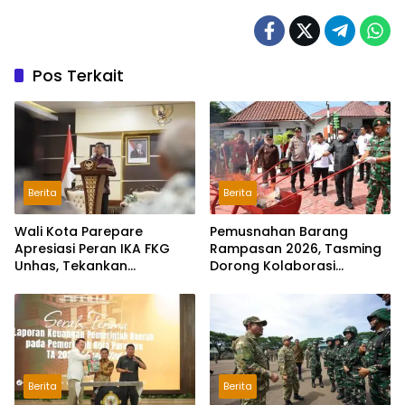
Pos Terkait
Berita
Berita
Wali Kota Parepare
Pemusnahan Barang
Apresiasi Peran IKA FKG
Rampasan 2026, Tasming
Unhas, Tekankan
Dorong Kolaborasi
Pentingnya Komunikasi
Berantas Narkoba di
dan Sinergi
Parepare
Berita
Berita