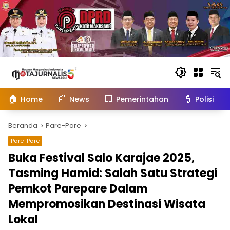
Langsung
ke
konten
🏠
📰
🏢
👮
Home
News
Pemerintahan
Polisi
Beranda
Pare-Pare
Pare-Pare
Buka Festival Salo Karajae 2025,
Tasming Hamid: Salah Satu Strategi
Pemkot Parepare Dalam
Mempromosikan Destinasi Wisata
Lokal