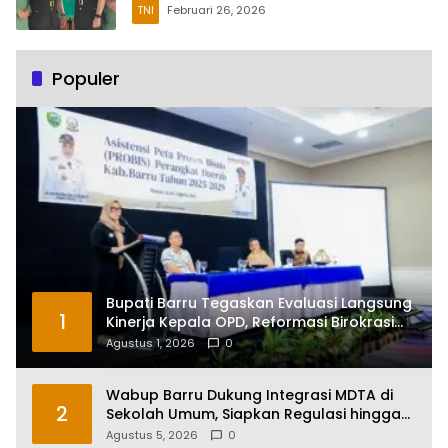
TNI
Februari 26, 2026
Populer
Bupati Barru Tegaskan Evaluasi Langsung
1
Kinerja Kepala OPD, Reformasi Birokrasi
Jadi Prioritas
Agustus 1, 2026
0
Wabup Barru Dukung Integrasi MDTA di
2
Sekolah Umum, Siapkan Regulasi hingga
Tim Khusus
Agustus 5, 2026
0