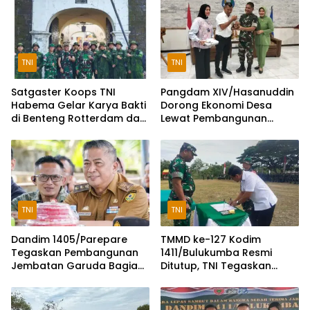
TNI
TNI
Satgaster Koops TNI
Pangdam XIV/Hasanuddin
Habema Gelar Karya Bakti
Dorong Ekonomi Desa
di Benteng Rotterdam dan
Lewat Pembangunan
Makam Pangeran
Koperasi di Bulukumba
Diponegoro
TNI
TNI
Dandim 1405/Parepare
TMMD ke-127 Kodim
Tegaskan Pembangunan
1411/Bulukumba Resmi
Jembatan Garuda Bagian
Ditutup, TNI Tegaskan
Program Nasional
Komitmen Membangun
Desa