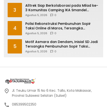
Alltrek Siap Berkolaborasi pada Milad ke-
3
3 Komunitas Camping IKA Smandel
Makassar di Malino
Agustus 5, 2026
0
Polisi Rekonstruksi Pembunuhan Sopir
4
Taksi Online di Maros, Tersangka
Peragakan 24 Adegan
Agustus 5, 2026
0
Motif Asmara dan Dendam, Inisial SD Jadi
5
Tersangka Pembunuhan Sopir Taksi
Online di Maros
Agustus 5, 2026
0
Jl. Teuku Umar 15 No 6 Kec. Tallo, Kota Makassar,
Provinsi Sulawesi Selatan (Sulsel)
085399502350