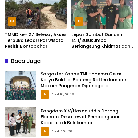
TNI
TNI
TMMD ke-127 Selesai, Akses
Lepas Sambut Dandim
Terbuka Lebar! Pariwisata
1411/Bulukumba
Pesisir Bontobahari
Berlangsung Khidmat dan
Diprediksi Kian Ramai
Penuh Keakraban
Baca Juga
Satgaster Koops TNI Habema Gelar
Karya Bakti di Benteng Rotterdam dan
Makam Pangeran Diponegoro
TNI
April 10, 2026
Pangdam XIV/Hasanuddin Dorong
Ekonomi Desa Lewat Pembangunan
Koperasi di Bulukumba
TNI
April 7, 2026