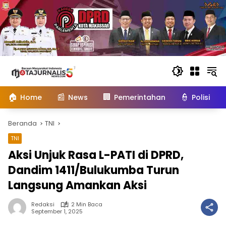
Langsung
ke
konten
🏠
📰
🏢
👮
Home
News
Pemerintahan
Polisi
Beranda
TNI
TNI
Aksi Unjuk Rasa L-PATI di DPRD,
Dandim 1411/Bulukumba Turun
Langsung Amankan Aksi
Redaksi
2 Min Baca
September 1, 2025