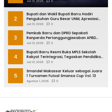
Sulawesi Selatan
Juli 31, 2026
0
Bupati dan Wakil Bupati Barru Hadiri
2
Pengukuhan Guru Besar UNM, Apresiasi
Capaian Prof. Kamaruddin Hasan
Juli 31, 2026
0
Pemkab Barru dan DPRD Sepakati
3
Ranperda Pertanggungjawaban APBD
2025, Perkuat Komitmen Tata Kelola dan
Juli 31, 2026
0
Perlindungan Anak
Bupati Barru Resmi Buka MPLS Sekolah
4
Rakyat Terintegrasi, Tegaskan Pendidikan
Kunci Masa Depan Generasi
Juli 31, 2026
0
Smandel Makassar Keluar sebagai Juara
5
1 Turnamen Futsal Smansa Cup Vol. 13
Agustus 1, 2026
0