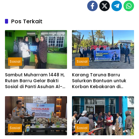
Pos Terkait
Sosial
Sosial
Sambut Muharram 1448 H,
Karang Taruna Barru
Rutan Barru Gelar Bakti
Salurkan Bantuan untuk
Sosial di Panti Asuhan Al-
Korban Kebakaran di
Qasimiyah
Balusu, Donasi Terkumpul
Rp2 Juta
Sosial
Sosial