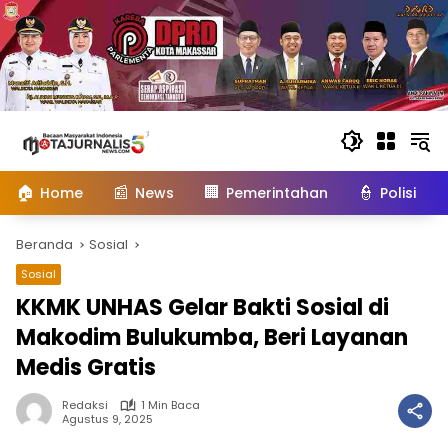
Langsung
ke
konten
🏠
📰
🏢
👮
Home
News
Pemerintahan
Polisi
Beranda
Sosial
Sosial
KKMK UNHAS Gelar Bakti Sosial di
Makodim Bulukumba, Beri Layanan
Medis Gratis
Redaksi
1 Min Baca
Agustus 9, 2025