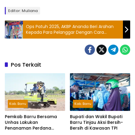
Editor: Muliana
Ops Patuh 2025, AKBP Ananda Beri Arahan
Kepada Para Pelanggar Dengan Cara
Humanis
Pos Terkait
Kab. Barru
Kab. Barru
Pemkab Barru Bersama
Bupati dan Wakil Bupati
Unhas Lakukan
Barru Tinjau Aksi Bersih-
Penanaman Perdana
Bersih di Kawasan TPI
Jagung Varietas JJUH