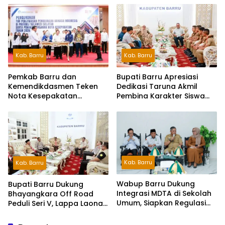
Kab. Barru
Kab. Barru
Pemkab Barru dan
Bupati Barru Apresiasi
Kemendikdasmen Teken
Dedikasi Taruna Akmil
Nota Kesepakatan
Pembina Karakter Siswa
Pelestarian Bahasa
Sekolah Rakyat
Indonesia dan Bahasa
Daerah
Kab. Barru
Kab. Barru
Wabup Barru Dukung
Bupati Barru Dukung
Integrasi MDTA di Sekolah
Bhayangkara Off Road
Umum, Siapkan Regulasi
Peduli Seri V, Lappa Laona
hingga Tim Khusus
Siap Sambut Ratusan
Peserta