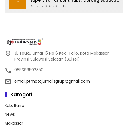
5
Supervisor K3 Konstruksi, Dorong Budaya
Zero Accident
Agustus 6, 2026
0
Jl. Teuku Umar 15 No 6 Kec. Tallo, Kota Makassar,
Provinsi Sulawesi Selatan (Sulsel)
085399502350
email.ptmatajurnalisgrup@gmail.com
Kategori
Kab. Barru
News
Makassar