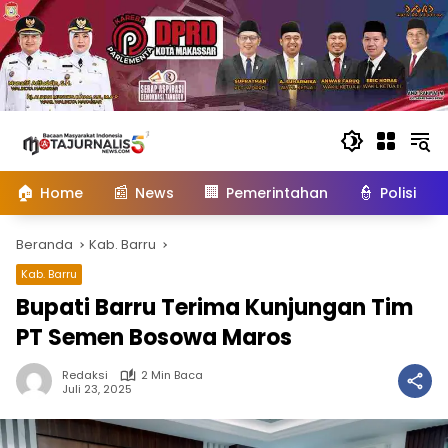
Langsung
ke
konten
🏠
📰
🏢
👮
Home
News
Pemerintahan
Polisi
Beranda
Kab. Barru
Kab. Barru
Bupati Barru Terima Kunjungan Tim
PT Semen Bosowa Maros
Redaksi
2 Min Baca
Juli 23, 2025