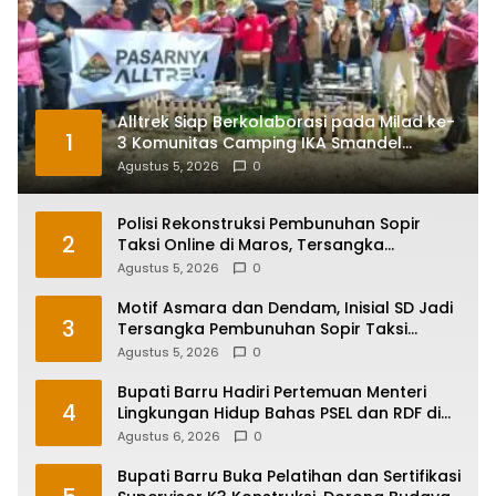
Alltrek Siap Berkolaborasi pada Milad ke-
1
3 Komunitas Camping IKA Smandel
Makassar di Malino
Agustus 5, 2026
0
Polisi Rekonstruksi Pembunuhan Sopir
2
Taksi Online di Maros, Tersangka
Peragakan 24 Adegan
Agustus 5, 2026
0
Motif Asmara dan Dendam, Inisial SD Jadi
3
Tersangka Pembunuhan Sopir Taksi
Online di Maros
Agustus 5, 2026
0
Bupati Barru Hadiri Pertemuan Menteri
4
Lingkungan Hidup Bahas PSEL dan RDF di
Sulsel
Agustus 6, 2026
0
Bupati Barru Buka Pelatihan dan Sertifikasi