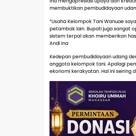
Ina mengapresiasi upaya dan kreati
membuktikan pembudidayaan udang
“Usaha Kelompok Tani Wanuae saya 
petambak lain. Bupati juga sangat
sistem terpal akan memberikan hasi
Andi Ina
Kedepan pembudidayaan udang denga
anggota kelompok tani. Apalagi p
ekonomi kerakyatan. Hal ini seiring