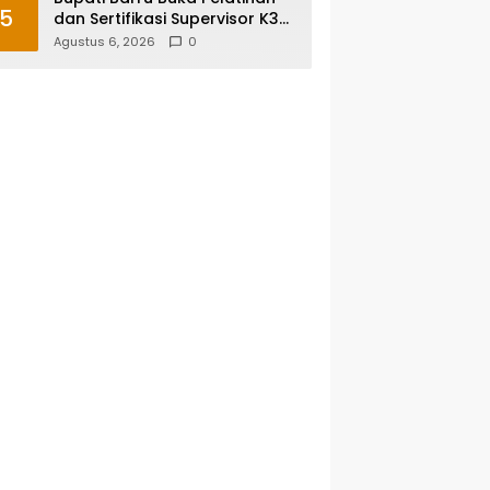
5
dan Sertifikasi Supervisor K3
Konstruksi, Dorong Budaya
Agustus 6, 2026
0
Zero Accident