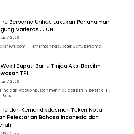
a
rru Bersama Unhas Lakukan Penanaman
gung Varietas JJUH
tus 7, 2026
nalisnews.com — Pemerintah Kabupaten Barru bersama
Wakil Bupati Barru Tinjau Aksi Bersih-
Kawasan TPI
tus 7, 2026
di Ina dan Wabup Abustan meninjau aksi bersih-bersih di TPI
g Batu
rru dan Kemendikdasmen Teken Nota
n Pelestarian Bahasa Indonesia dan
erah
tus 7, 2026