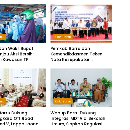
rru
Kab. Barru
dan Wakil Bupati
Pemkab Barru dan
injau Aksi Bersih-
Kemendikdasmen Teken
di Kawasan TPI
Nota Kesepakatan
Pelestarian Bahasa
Indonesia dan Bahasa
Daerah
Kab. Barru
rru
Wabup Barru Dukung
Barru Dukung
Integrasi MDTA di Sekolah
gkara Off Road
Umum, Siapkan Regulasi
Seri V, Lappa Laona
hingga Tim Khusus
ambut Ratusan