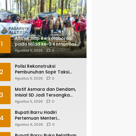
Alltrek Siap Berkolaborasi
1
pada Milad ke-3 Komunitas
Camping IKA Smandel
Agustus 5, 2026
0
Makassar di Malino
Polisi Rekonstruksi
2
Pembunuhan Sopir Taksi
Online di Maros, Tersangka
Agustus 5, 2026
0
Peragakan 24 Adegan
Motif Asmara dan Dendam,
3
Inisial SD Jadi Tersangka
Pembunuhan Sopir Taksi
Agustus 5, 2026
0
Online di Maros
Bupati Barru Hadiri
4
Pertemuan Menteri
Lingkungan Hidup Bahas PSEL
Agustus 6, 2026
0
dan RDF di Sulsel
Bupati Barru Buka Pelatihan