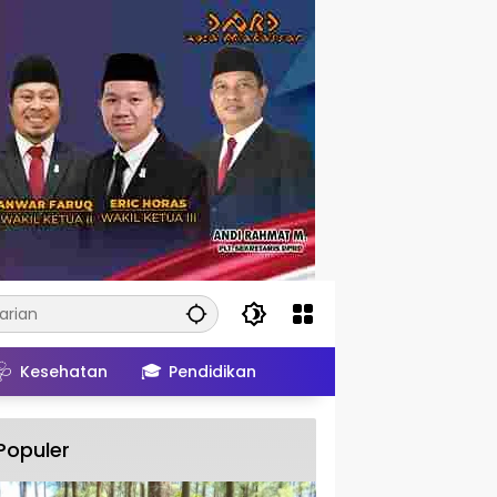
🩺
🎓
Kesehatan
Pendidikan
Populer