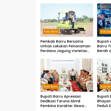
Kab. Barru
Kab. Ba
Pemkab Barru Bersama
Bupati 
Unhas Lakukan Penanaman
Barru T
Perdana Jagung Varietas
Bersih 
JJUH
Kab. Barru
Kab. Ba
Bupati Barru Apresiasi
Bupati 
Dedikasi Taruna Akmil
Bhayan
Pembina Karakter Siswa
Peduli 
Sekolah Rakyat
Siap S