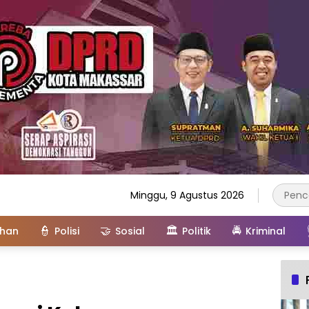
Minggu, 9 Agustus 2026
👮
🤝
🏛️
🚔
ahan
Polisi
Sosial
Politik
Kriminal