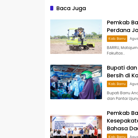
Pesert
Baca Juga
Pemkab Ba
Perdana Ja
Kab. Barru
Agus
BARRU, Matajur
Fakultas…
Bupati dan 
Bersih di 
Kab. Barru
Agus
Bupati Barru An
dan Pantai Ujun
Pemkab Ba
Kesepakata
Bahasa Da
Kab. Barru
Agus