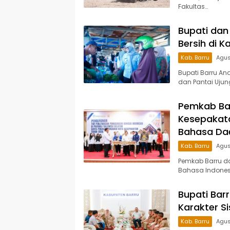
Fakultas…
Bupati dan 
Bersih di 
Kab. Barru
Agus
Bupati Barru An
dan Pantai Ujun
Pemkab Ba
Kesepakata
Bahasa Da
Kab. Barru
Agus
Pemkab Barru d
Bahasa Indonesi
Bupati Bar
Karakter S
Kab. Barru
Agus