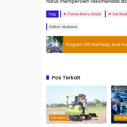
harus memperoleh rekomendasi dari d
Tag:
Polres Barru Sidak
Sat Res
Editor: Muliana
Program 100 Hari Kerja, Andi I
Pos Terkait
Kab. Barru
Kab. Ba