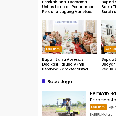
Pemkab Barru Bersama
Bupati 
Unhas Lakukan Penanaman
Barru T
Perdana Jagung Varietas
Bersih 
JJUH
Kab. Barru
Kab. Ba
Bupati Barru Apresiasi
Bupati 
Dedikasi Taruna Akmil
Bhayan
Pembina Karakter Siswa
Peduli 
Sekolah Rakyat
Siap S
Pesert
Baca Juga
Pemkab Ba
Perdana Ja
Kab. Barru
Agus
BARRU, Matajur