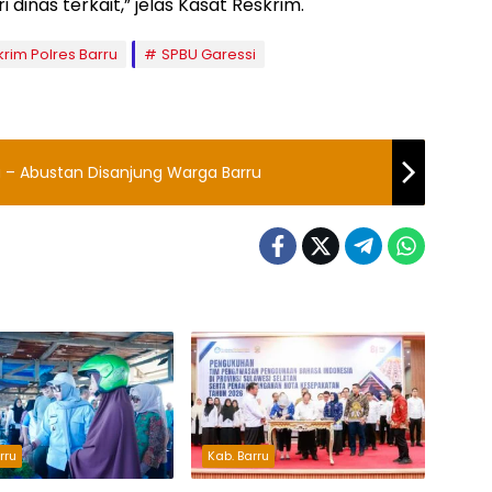
inas terkait,” jelas Kasat Reskrim.
krim Polres Barru
SPBU Garessi
na – Abustan Disanjung Warga Barru
rru
Kab. Barru