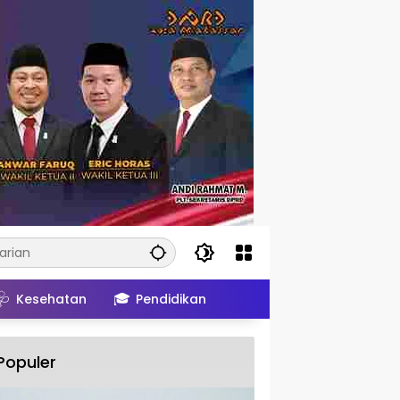
🩺
🎓
Kesehatan
Pendidikan
Populer