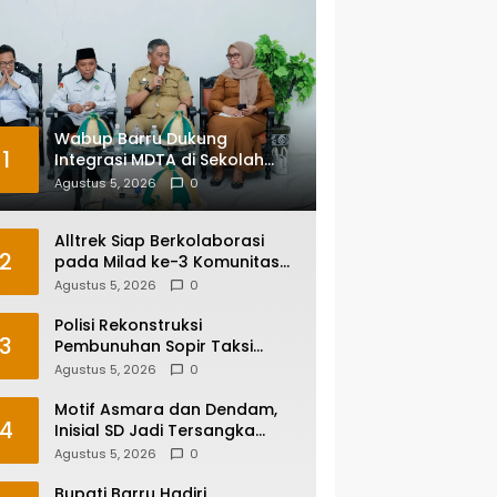
Wabup Barru Dukung
1
Integrasi MDTA di Sekolah
Umum, Siapkan Regulasi
Agustus 5, 2026
0
hingga Tim Khusus
Alltrek Siap Berkolaborasi
2
pada Milad ke-3 Komunitas
Camping IKA Smandel
Agustus 5, 2026
0
Makassar di Malino
Polisi Rekonstruksi
3
Pembunuhan Sopir Taksi
Online di Maros, Tersangka
Agustus 5, 2026
0
Peragakan 24 Adegan
Motif Asmara dan Dendam,
4
Inisial SD Jadi Tersangka
Pembunuhan Sopir Taksi
Agustus 5, 2026
0
Online di Maros
Bupati Barru Hadiri