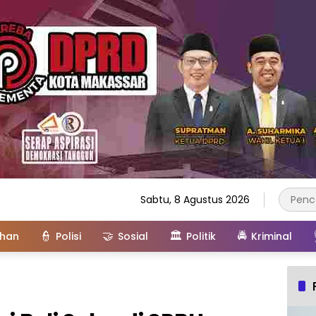
Sabtu, 8 Agustus 2026
👮
🤝
🏛️
🚔
ahan
Polisi
Sosial
Politik
Kriminal