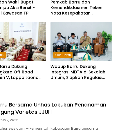
dan Wakil Bupati
Pemkab Barru dan
injau Aksi Bersih-
Kemendikdasmen Teken
di Kawasan TPI
Nota Kesepakatan
Pelestarian Bahasa
Indonesia dan Bahasa
Daerah
Kab. Barru
rru
Wabup Barru Dukung
Barru Dukung
Integrasi MDTA di Sekolah
gkara Off Road
Umum, Siapkan Regulasi
Seri V, Lappa Laona
hingga Tim Khusus
ambut Ratusan
a
rru Bersama Unhas Lakukan Penanaman
gung Varietas JJUH
tus 7, 2026
nalisnews.com — Pemerintah Kabupaten Barru bersama