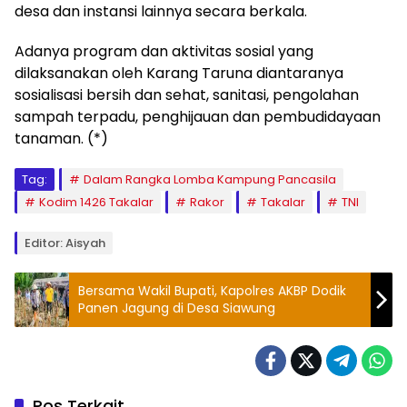
desa dan instansi lainnya secara berkala.
Adanya program dan aktivitas sosial yang
dilaksanakan oleh Karang Taruna diantaranya
sosialisasi bersih dan sehat, sanitasi, pengolahan
sampah terpadu, penghijauan dan pembudidayaan
tanaman. (*)
Tag:
Dalam Rangka Lomba Kampung Pancasila
Kodim 1426 Takalar
Rakor
Takalar
TNI
Editor: Aisyah
Bersama Wakil Bupati, Kapolres AKBP Dodik
Panen Jagung di Desa Siawung
Pos Terkait