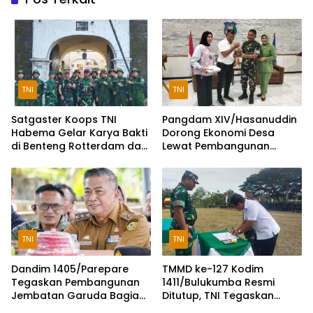
TNI
TNI
Satgaster Koops TNI
Pangdam XIV/Hasanuddin
Habema Gelar Karya Bakti
Dorong Ekonomi Desa
di Benteng Rotterdam dan
Lewat Pembangunan
Makam Pangeran
Koperasi di Bulukumba
Diponegoro
TNI
TNI
Dandim 1405/Parepare
TMMD ke-127 Kodim
Tegaskan Pembangunan
1411/Bulukumba Resmi
Jembatan Garuda Bagian
Ditutup, TNI Tegaskan
Program Nasional
Komitmen Membangun