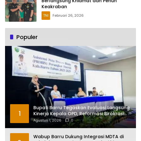
Berlangsung Khidmat dan Penuh
Keakraban
TNI
Februari 26, 2026
Populer
Bupati Barru Tegaskan Evaluasi Langsung
1
Kinerja Kepala OPD, Reformasi Birokrasi
Jadi Prioritas
Agustus 1, 2026
0
Wabup Barru Dukung Integrasi MDTA di