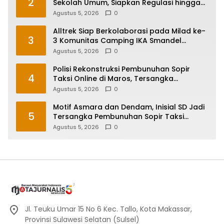
2
Sekolah Umum, Siapkan Regulasi hingga
Tim Khusus
Agustus 5, 2026
0
Alltrek Siap Berkolaborasi pada Milad ke-
3
3 Komunitas Camping IKA Smandel
Makassar di Malino
Agustus 5, 2026
0
Polisi Rekonstruksi Pembunuhan Sopir
4
Taksi Online di Maros, Tersangka
Peragakan 24 Adegan
Agustus 5, 2026
0
Motif Asmara dan Dendam, Inisial SD Jadi
5
Tersangka Pembunuhan Sopir Taksi
Online di Maros
Agustus 5, 2026
0
Jl. Teuku Umar 15 No 6 Kec. Tallo, Kota Makassar,
Provinsi Sulawesi Selatan (Sulsel)