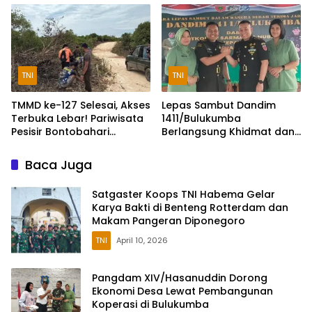
Desa
TNI
TNI
TMMD ke-127 Selesai, Akses
Lepas Sambut Dandim
Terbuka Lebar! Pariwisata
1411/Bulukumba
Pesisir Bontobahari
Berlangsung Khidmat dan
Diprediksi Kian Ramai
Penuh Keakraban
Baca Juga
Satgaster Koops TNI Habema Gelar
Karya Bakti di Benteng Rotterdam dan
Makam Pangeran Diponegoro
TNI
April 10, 2026
Pangdam XIV/Hasanuddin Dorong
Ekonomi Desa Lewat Pembangunan
Koperasi di Bulukumba