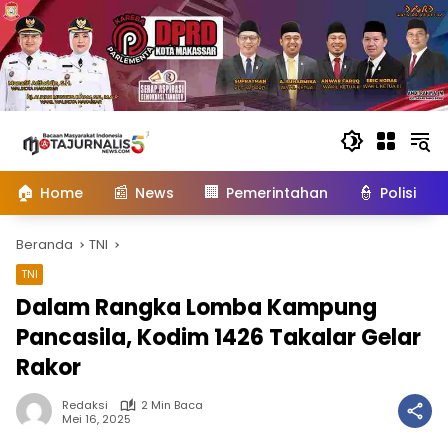
Langsung
ke
konten
🏠
📰
🏢
👮
Home
News
Pemerintahan
Polisi
Beranda
TNI
TNI
Dalam Rangka Lomba Kampung
Pancasila, Kodim 1426 Takalar Gelar
Rakor
Redaksi
2 Min Baca
Mei 16, 2025