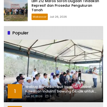
LBH 212 Maros Soroti Dugaan Tindakan
Represif dan Prosedur Pengukuran
Tanah
Makassar
Juli 26, 2026
Populer
Wabup Barru Sambut Investor Global,
1
Kawasan Industri Siawung Dibidik untuk
Hilirisasi Bawang Putih
Juli 30, 2026
0