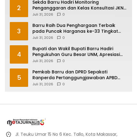
Sekda Barru Hadiri Monitoring
2
Penganggaran dan Kelas Konsultasi JKN
2026 Bersama BPJS Kesehatan di
Juli 31, 2026
0
Makassar
Barru Raih Dua Penghargaan Terbaik
3
pada Puncak Harganas ke-33 Tingkat
Sulawesi Selatan
Juli 31, 2026
0
Bupati dan Wakil Bupati Barru Hadiri
4
Pengukuhan Guru Besar UNM, Apresiasi
Capaian Prof. Kamaruddin Hasan
Juli 31, 2026
0
Pemkab Barru dan DPRD Sepakati
5
Ranperda Pertanggungjawaban APBD
2025, Perkuat Komitmen Tata Kelola dan
Juli 31, 2026
0
Perlindungan Anak
Jl. Teuku Umar 15 No 6 Kec. Tallo, Kota Makassar,