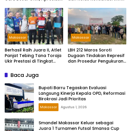
Capaian Prof. Kamaruddin
2026 Bersama BPJS
Hasan
Kesehatan di Makassar
Makassar
Makassar
Berhasil Raih Juara II, Atlet
LBH 212 Maros Soroti
Panjat Tebing Tana Toraja
Dugaan Tindakan Represif
Ukir Prestasi di Tingkat
dan Prosedur Pengukuran
Provinsi
Tanah
Baca Juga
Bupati Barru Tegaskan Evaluasi
Langsung Kinerja Kepala OPD, Reformasi
Birokrasi Jadi Prioritas
Makassar
Agustus 1, 2026
Smandel Makassar Keluar sebagai
Juara 1 Turnamen Futsal Smansa Cup