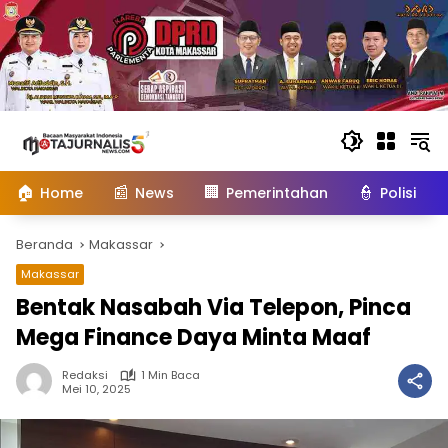
Langsung
ke
konten
🏠
📰
🏢
👮
Home
News
Pemerintahan
Polisi
Beranda
Makassar
Makassar
Bentak Nasabah Via Telepon, Pinca
Mega Finance Daya Minta Maaf
Redaksi
1 Min Baca
Mei 10, 2025