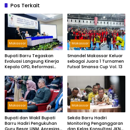
Pos Terkait
Makassar
Makassar
Bupati Barru Tegaskan
Smandel Makassar Keluar
Evaluasi Langsung Kinerja
sebagai Juara 1 Turnamen
Kepala OPD, Reformasi
Futsal Smansa Cup Vol. 13
Birokrasi Jadi Prioritas
Makassar
Makassar
Bupati dan Wakil Bupati
Sekda Barru Hadiri
Barru Hadiri Pengukuhan
Monitoring Penganggaran
Guru Besar UNM, Apresiasi
dan Kelas Konsultasi JKN