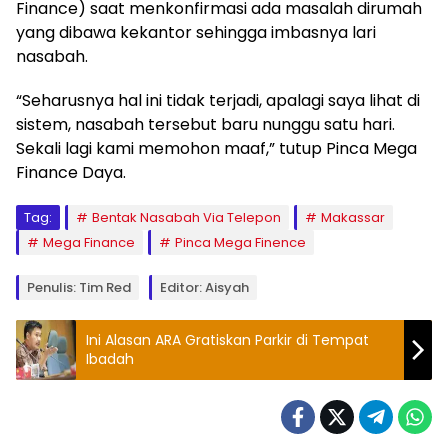
Finance) saat menkonfirmasi ada masalah dirumah
yang dibawa kekantor sehingga imbasnya lari
nasabah.
“Seharusnya hal ini tidak terjadi, apalagi saya lihat di
sistem, nasabah tersebut baru nunggu satu hari.
Sekali lagi kami memohon maaf,” tutup Pinca Mega
Finance Daya.
Tag:
Bentak Nasabah Via Telepon
Makassar
Mega Finance
Pinca Mega Finence
Penulis: Tim Red
Editor: Aisyah
Ini Alasan ARA Gratiskan Parkir di Tempat
Ibadah